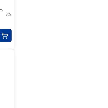
м,
80г
ный
%,