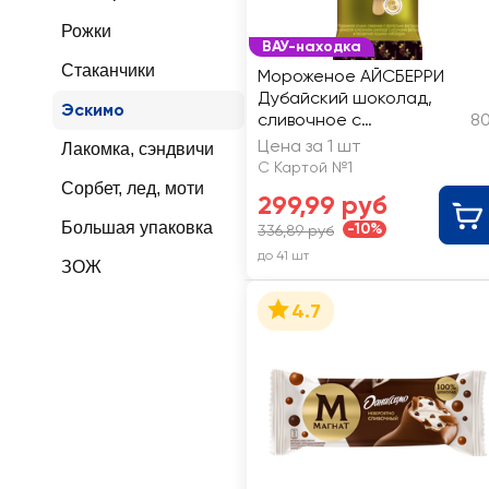
Рожки
ВАУ-находка
Стаканчики
Мороженое АЙСБЕРРИ
Дубайский шоколад,
Эскимо
сливочное с
80
протертыми фисташкой
Цена за 1 шт
Лакомка, сэндвичи
и кунжутом в молочном
С Картой №1
шоколаде с кусочками
Сорбет, лед, моти
299,99 руб
фисташки и бисквитной
Большая упаковка
посыпки 8%, без змж,
-10%
336,89 руб
эскимо
до 41 шт
ЗОЖ
4.7