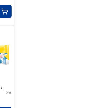
%,
64г