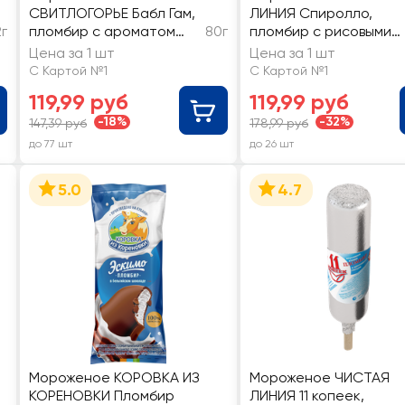
СВИТЛОГОРЬЕ Бабл Гам,
ЛИНИЯ Спиролло,
г
пломбир с ароматом
80г
пломбир с рисовыми
ванили, с драже неон и
шариками в глазури с
Цена за 1 шт
Цена за 1 шт
взрывной карамелью в
ароматом малины 12%
С Картой №1
С Картой №1
жировой фиолетовой
без змж, эскимо
119,99 руб
119,99 руб
глазури бабл гам 12%, без
змж, эскимо
-18%
-32%
147,39 руб
178,99 руб
до 77 шт
до 26 шт
5.0
4.7
Мороженое КОРОВКА ИЗ
Мороженое ЧИСТАЯ
КОРЕНОВКИ Пломбир
ЛИНИЯ 11 копеек,