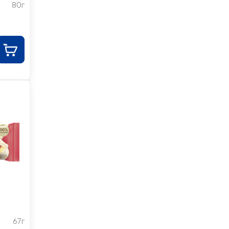
80г
,
67г