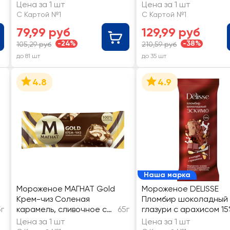
шоколаде 8%, без змж,
Цена за 1 шт
Цена за 1 шт
эскимо
С Картой №1
С Картой №1
79,99 руб
129,99 руб
-24%
-38%
105,29 руб
210,59 руб
до 81 шт
до 35 шт
4.8
4.9
Наша марка
Мороженое МАГНАТ Gold
Мороженое DELISSE
Крем-чиз Соленая
Пломбир шоколадный 
5г
карамель, сливочное с
65г
глазури с арахисом 15
крем-чиз и соусом
без змж, эскимо
Цена за 1 шт
Цена за 1 шт
соленая карамель в