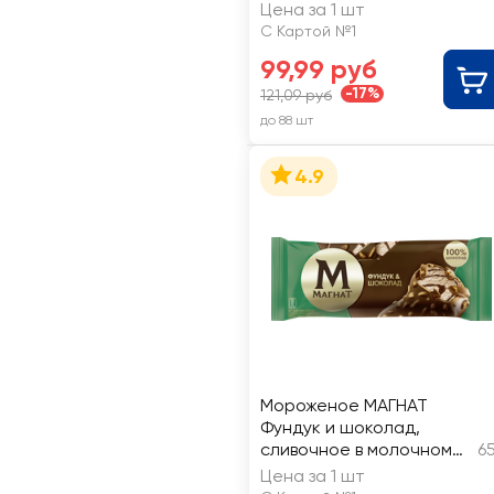
глазури 15%, без змж,
Цена за 1 шт
эскимо
С Картой №1
99,99 руб
-17%
121,09 руб
до 88 шт
4.9
Мороженое МАГНАТ
Фундук и шоколад,
сливочное в молочном
6
шоколаде 8%, без змж,
Цена за 1 шт
эскимо