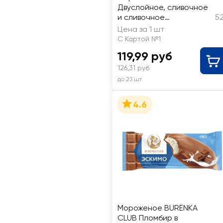
Двуслойное, сливочное
и сливочное
52
шоколадное 10%, без
Цена за 1 шт
змж, эскимо
С Картой №1
119,99 руб
126,31 руб
до 23 шт
4.6
Мороженое BURЁNKA
CLUB Пломбир в