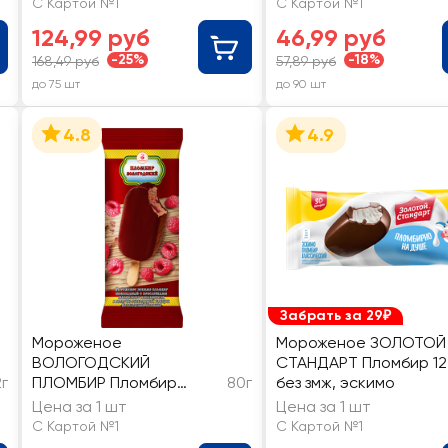
С Картой №1
С Картой №1
молочном шоколаде с
124,99 руб
46,99 руб
печеньем 8%, без змж,
эскимо
-25%
-18%
168,49 руб
57,89 руб
до 75 шт
до 90 шт
4.8
4.9
Забрать за 29₽
Мороженое
Мороженое ЗОЛОТОЙ
ВОЛОГОДСКИЙ
СТАНДАРТ Пломбир 12
2г
ПЛОМБИР Пломбир
80г
без змж, эскимо
шоколадный с
Цена за 1 шт
Цена за 1 шт
малиновым
С Картой №1
С Картой №1
наполнителем в