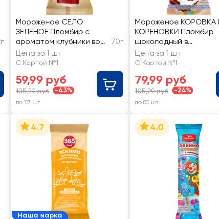
Мороженое СЕЛО
Мороженое КОРОВКА 
ЗЕЛЁНОЕ Пломбир с
КОРЕНОВКИ Пломбир
2г
ароматом клубники во
70г
шоколадный в
фруктовой глазури 15%,
шоколадной глазури с
Цена за 1 шт
Цена за 1 шт
без змж, эскимо
какао-крупкой 15%, бе
С Картой №1
С Картой №1
змж, эскимо
59,99 руб
79,99 руб
-43%
-24%
105,29 руб
105,29 руб
до 117 шт
до 85 шт
4.7
4.0
Наша марка