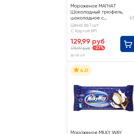
Мороженое МАГНАТ
Шоколадный трюфель,
шоколадное с
6
шоколадным
Цена за 1 шт
наполнителем и
С Картой №1
бисквитом 8%, без змж,
129,99 руб
эскимо
-27%
178,99 руб
до 66 шт
4.0
Мороженое MILKY WAY