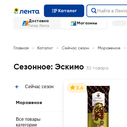
Каталог
Доставка
Магазины
Гипер Лента
Главная
—
Каталог
—
Сейчас сезон
—
Мороженое
—
Сезонное: Эскимо
32 товара
Сейчас сезон
3.6
Мороженое
Все товары
категории