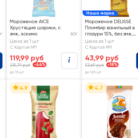
Наша марка
Мороженое AICE
Мороженое DELISSE
Хрустящие шарики, с
Пломбир ванильный в
г
змж, эскимо
60г
глазури 15%, без змж,
эскимо
Цена за 1 шт
Цена за 1 шт
С Картой №1
С Картой №1
119,99 руб
43,99 руб
-44%
-18%
215,79 руб
53,69 руб
до 13 шт
до 125 шт
4.9
4.7