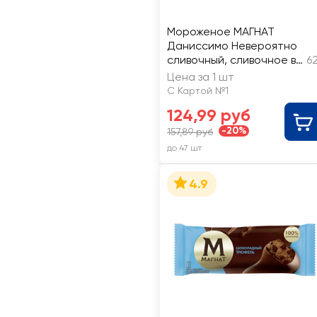
Мороженое МАГНАТ
Даниссимо Невероятно
сливочный, сливочное в
6
молочном шоколаде с
Цена за 1 шт
шариками 8%, без змж,
С Картой №1
эскимо
124,99 руб
-20%
157,89 руб
до 47 шт
4.9