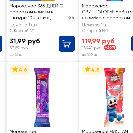
Мороженое 365 ДНЕЙ С
Мороженое
ароматом ванили в
СВИТЛОГОРЬЕ Бабл га
7г
глазури 10%, с змж,
80г
пломбир с ароматом
эскимо
ванили, с драже ягод
Цена за 1 шт
Цена за 1 шт
микс и взрывной
С Картой №1
С Картой №1
карамелью в глазури с
31,99 руб
119,99 руб
ароматом бабл гам 12
без змж, эскимо
-36%
33,69 руб
189,49 руб
до 96 шт
до 100 шт
4.6
4.8
Мороженое
Мороженое ЧИСТАЯ