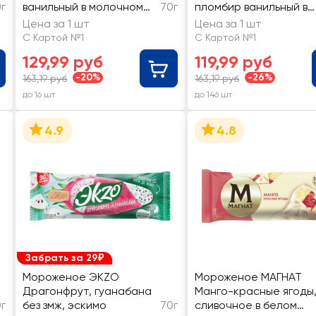
г
ванильный в молочном
70г
пломбир ванильный в
бельгийском шоколаде
шоколадной глазури
Цена за 1 шт
Цена за 1 шт
15%, без змж, эскимо
12%, без змж, эскимо
С Картой №1
С Картой №1
129,99 руб
119,99 руб
-20%
-26%
163,19 руб
163,19 руб
до 16 шт
до 146 шт
4.9
4.8
Забрать за 29₽
Мороженое ЭKZO
Мороженое МАГНАТ
Драгонфрут, гуанабана
Манго-красные ягоды
г
без змж, эскимо
70г
сливочное в белом