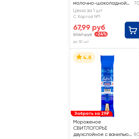
молочно-шоколадной
70
глазури 15%, без змж,
Цена за 1 шт
эскимо
С Картой №1
67,99 руб
-24%
89,49 руб
до 30 шт
4.8
Забрать за 29₽
Мороженое
СВИТЛОГОРЬЕ
двухслойное с ванилью в
80