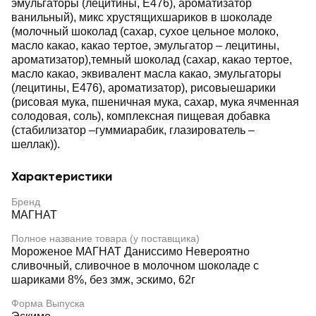
эмульгаторы (лецитины, Е476), ароматизатор
ванильный), микс хрустящихшариков в шоколаде
(молочный шоколад (сахар, сухое цельное молоко,
масло какао, какао тертое, эмульгатор – лецитины,
ароматизатор),темный шоколад (сахар, какао тертое,
масло какао, эквивалент масла какао, эмульгаторы
(лецитины, Е476), ароматизатор), рисовыешарики
(рисовая мука, пшеничная мука, сахар, мука ячменная
солодовая, соль), комплексная пищевая добавка
(стабилизатор –гуммиарабик, глазирователь –
шеллак)).
Характеристики
Бренд
МАГНАТ
Полное название товара (у поставщика)
Мороженое МАГНАТ Даниссимо Невероятно
сливочный, сливочное в молочном шоколаде с
шариками 8%, без змж, эскимо, 62г
Форма Выпуска