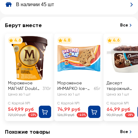
В наличии 45 шт
Берут вместе
Все
4.6
4.8
4.6
Мороженое
Мороженое
Десерт
МАГНАТ Double
310г
ИНМАРКО Ice-
65г
творожный
Соленая
ice cookie/
ДАНИССИМО
Цена за 1 шт
Цена за 1 шт
Цена за 1 шт
карамель,
Ледяное
Шоколадный
С Картой №1
С Картой №1
С Картой №1
сливочное 10%,
печенье,
трюфель 5,7%,
549,99 руб
74,99 руб
64,99 руб
без змж,
сливочное с
без змж
721,09 руб
126,39 руб
90,59 руб
-23%
-40%
-28%
пластиковый
арахисовой
стакан
пастой в
печенье 8%, без
Похожие товары
Все
змж, сэндвич