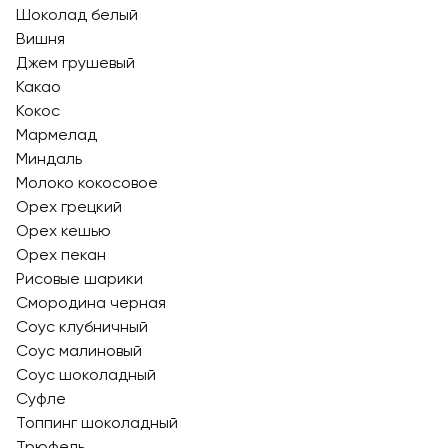
Шоколад белый
Вишня
Джем грушевый
Какао
Кокос
Мармелад
Миндаль
Молоко кокосовое
Орех грецкий
Орех кешью
Орех пекан
Рисовые шарики
Смородина черная
Соус клубничный
Соус малиновый
Соус шоколадный
Суфле
Топпинг шоколадный
Трюфель