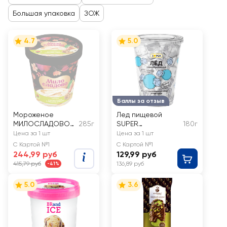
Большая упаковка
ЗОЖ
4.7
5.0
Баллы за отзыв
Мороженое
Лед пищевой
МИЛОСЛАДОВО
285г
SUPER
180г
Пломбир с
Коктейльный
Цена за 1 шт
Цена за 1 шт
ароматом ванили,
С Картой №1
С Картой №1
наполнителем
244,99 руб
129,99 руб
груша и грецким
415,79 руб
136,89 руб
-41%
орехом 15%, без
змж, картонный
5.0
3.6
стакан