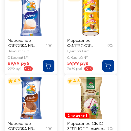
Мороженое
Мороженое
КОРОВКА ИЗ
100г
ФИЛЕВСКОЕ
90г
КОРЕНОВКИ
Филевская
Цена за 1 шт
Цена за 1 шт
Пломбир, без змж,
лакомка,
С Картой №1
С Картой №1
вафельный
сливочное во
89,99 руб
59,99 руб
стаканчик
взбитой
99,99 руб
76,89 руб
-10%
-21%
шоколадной
глазури 10%, без
4.9
4.6
змж, трубочка
2 по цене 1
Мороженое
Мороженое СЕЛО
КОРОВКА ИЗ
100г
ЗЕЛЁНОЕ Пломбир
70г