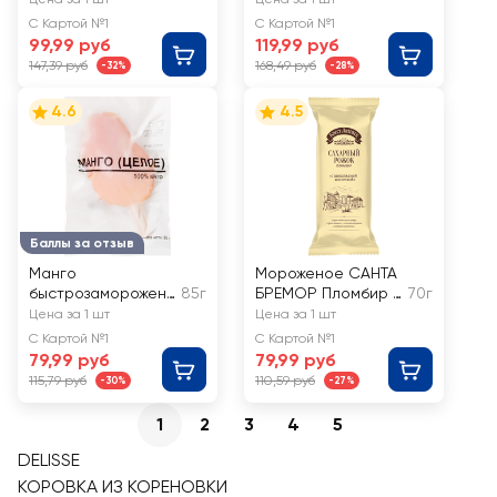
без змж, сэндвич
Укроп
С Картой №1
С Картой №1
99,99 руб
119,99 руб
147,39 руб
168,49 руб
-32%
-28%
4.6
4.5
Баллы за отзыв
Манго
Мороженое САНТА
быстрозамороженн
85г
БРЕМОР Пломбир с
70г
ое целое
ароматом ванили в
Цена за 1 шт
Цена за 1 шт
молочной глазури
С Картой №1
С Картой №1
с какао 14%, без
79,99 руб
79,99 руб
змж, вафельный
115,79 руб
110,59 руб
-30%
-27%
рожок
1
2
3
4
5
DELISSE
КОРОВКА ИЗ КОРЕНОВКИ