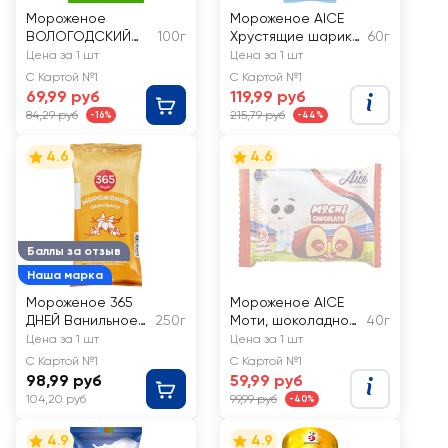
Мороженое
Мороженое AICE
ВОЛОГОДСКИЙ
100г
Хрустящие шарики,
60г
ПЛОМБИР
с змж, эскимо
Цена за 1 шт
Цена за 1 шт
Пломбир
С Картой №1
С Картой №1
ванильный 15%, без
69,99 руб
119,99 руб
змж, вафельный
84,29 руб
215,79 руб
-16%
-44%
стаканчик
4.6
4.6
Баллы за отзыв
Наша марка
Мороженое 365
Мороженое AICE
ДНЕЙ Ванильное
250г
Моти, шоколадное
40г
12%, с змж, брикет
3,15%
Цена за 1 шт
Цена за 1 шт
С Картой №1
С Картой №1
98,99 руб
59,99 руб
104,20 руб
99,99 руб
-40%
4.9
4.9