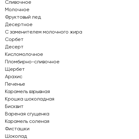
Сливочное
Молочное
Фруктовый лед
Десертное
С заменителем молочного жира
Сорбет
Десерт
Кисломолочное
Пломбирно-сливочное
Щербет
Арахис
Печенье
Карамель взрывная
Крошка шоколадная
Бисквит
Вареная сгущенка
Карамель соленая
Фисташки
Шоколад