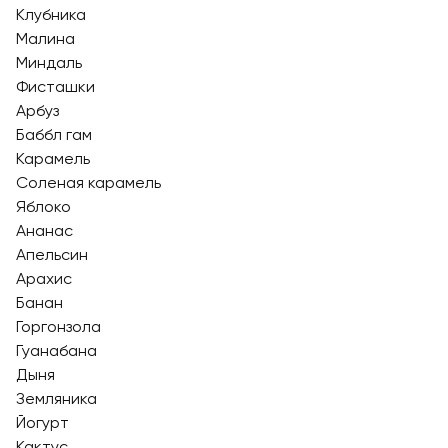
Клубника
Малина
Миндаль
Фисташки
Арбуз
Баббл гам
Карамель
Соленая карамель
Яблоко
Ананас
Апельсин
Арахис
Банан
Горгонзола
Гуанабана
Дыня
Земляника
Йогурт
Кактус