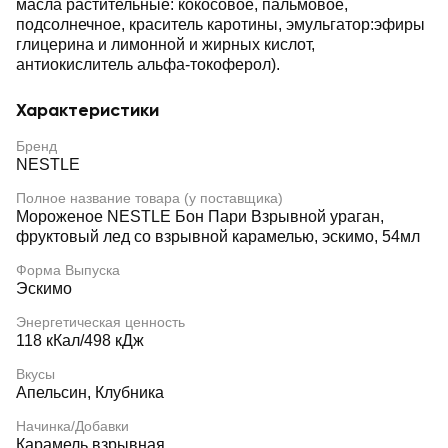
масла растительные: кокосовое, пальмовое,
подсолнечное, краситель каротины, эмульгатор:эфиры
глицерина и лимонной и жирных кислот,
антиокислитель альфа-токоферол).
Характеристики
Бренд
NESTLE
Полное название товара (у поставщика)
Мороженое NESTLE Бон Пари Взрывной ураган,
фруктовый лед со взрывной карамелью, эскимо, 54мл
Форма Выпуска
Эскимо
Энергетическая ценность
118 кКал/498 кДж
Вкусы
Апельсин, Клубника
Начинка/Добавки
Карамель взрывная