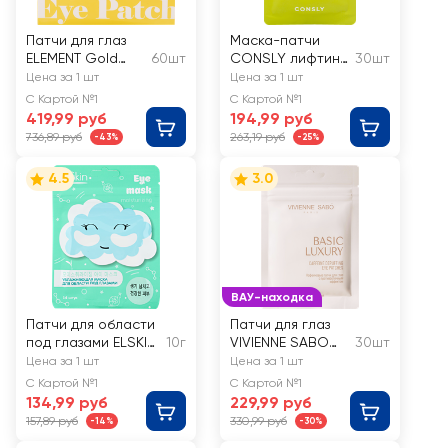
Патчи для глаз
Маска-патчи
ELEMENT Gold
60шт
CONSLY лифтинг,
30шт
гидрогелевые на
с коллагеном и
Цена за 1 шт
Цена за 1 шт
основе золота и
морскими
С Картой №1
С Картой №1
коллагена
водорослями
419,99 руб
194,99 руб
736,89 руб
263,19 руб
-43%
-25%
4.5
3.0
ВАУ-находка
Патчи для области
Патчи для глаз
под глазами ELSKIN
10г
VIVIENNE SABO
30шт
увлажняющие
Basic Luxury
Цена за 1 шт
Цена за 1 шт
Кофеиновые с
С Картой №1
С Картой №1
противоотечным
134,99 руб
229,99 руб
эффектом
157,89 руб
330,99 руб
-14%
-30%