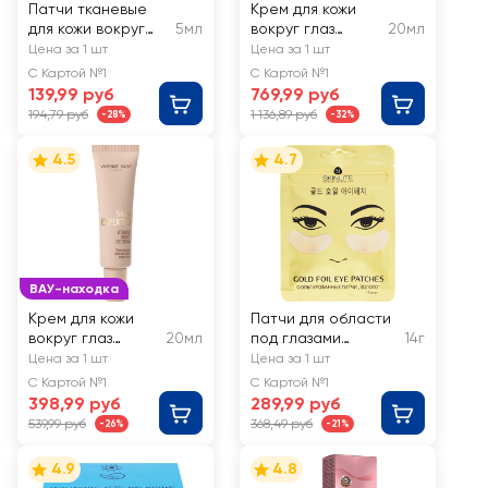
Патчи тканевые
Крем для кожи
для кожи вокруг
5мл
вокруг глаз
20мл
глаз GARNIER
LIBREDERM
Цена за 1 шт
Цена за 1 шт
Эксперт+ Крио
гиалуроновый,
С Картой №1
С Картой №1
гель
широкого
139,99 руб
769,99 руб
действия
194,79 руб
1 136,89 руб
-28%
-32%
4.5
4.7
ВАУ-находка
Крем для кожи
Патчи для области
вокруг глаз
20мл
под глазами
14г
VIVIENNE SABO
SKINLITE Золото
Цена за 1 шт
Цена за 1 шт
Skin Expertiq
фольгированные
С Картой №1
С Картой №1
Осветляющий с
398,99 руб
289,99 руб
витамином C
539,99 руб
368,49 руб
-26%
-21%
4.9
4.8