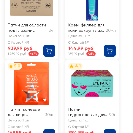
Патчи для области
Крем-филлер для
под глазами
84г
кожи вокруг глаз
20мл
L.SANIC с муцином
NOVOSVIT
Цена за 1 шт
Цена за 1 шт
улитки и золотом
AquaFiller
С Картой №1
С Картой №1
гиалуроновый
939,99 руб
144,99 руб
1 789,49 руб
189,49 руб
-47%
-23%
5.0
4.1
Патчи тканевые
Патчи
для лица
30шт
гидрогелевые для
90г
STELLARY SKIN
кожи вокруг глаз
Цена за 1 шт
Цена за 1 шт
STUDIO против
MI-RI-NE лифтинг с
С Картой №1
С Картой №1
признаков
комплексом
169,99 руб
384,99 руб