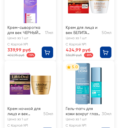
Крем-сыворотка
Крем для лица и
для век ЧЕРНЫЙ
17мл
век БЕЛИТА
50мл
ЖЕМЧУГ
Lift&oval
Цена за 1 шт
Цена за 1 шт
Программа от 46
Коррекция
С Картой №1
С Картой №1
лет
морщин
339,99 руб
424,99 руб
Биокальций+биор
402,95 руб
536,89 руб
-15%
-20%
етинол 60+
5.0
Крем ночной для
Гель-патч для
лица и век
50мл
кожи вокруг глаз
30мл
БЕЛИТА Lift&oval
LIBREDERM
Цена за 1 шт
Цена за 1 шт
Мультиомоложени
Максимальное
С Картой №1
С Картой №1