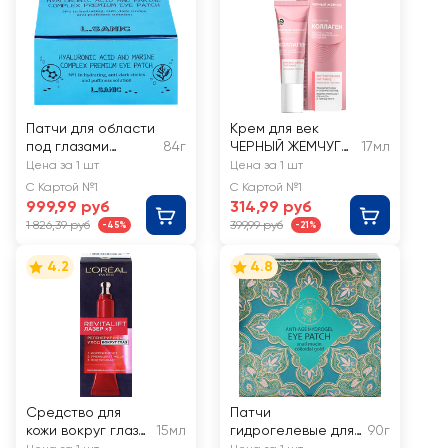
Патчи для области
Крем для век
под глазами
84г
ЧЕРНЫЙ ЖЕМЧУГ
17мл
L.SANIC с
Интенсивное
Цена за 1 шт
Цена за 1 шт
гиалуроновой
питание Коллаген
С Картой №1
С Картой №1
кислотой и
999,99 руб
314,99 руб
экстрактом
1 826,39 руб
399,99 руб
-45%
-21%
водорослей
4.2
4.8
Средство для
Патчи
кожи вокруг глаз
15мл
гидрогелевые для
90г