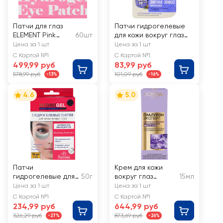
Патчи для глаз
Патчи гидрогелевые
ELEMENT Pink
60шт
для кожи вокруг глаз
гидрогелевые
НАРОДНЫЕ РЕЦЕПТЫ
Цена за 1 шт
Цена за 1 шт
экстракт
Лифтинг-эффект, 10шт
С Картой №1
С Картой №1
шиповника, роза,
499,99 руб
83,99 руб
овсяные отруби
578,99 руб
101,09 руб
-13%
-16%
4.6
5.0
Патчи
Крем для кожи
гидрогелевые для
50г
вокруг глаз
15мл
области под
L'OREAL Гиалурон
Цена за 1 шт
Цена за 1 шт
глазами FLORESAN
Эксперт с
С Картой №1
С Картой №1
COSMETIC
гиалуроновой
234,99 руб
644,99 руб
Hydrogel
кислотой
326,29 руб
873,69 руб
-27%
-26%
Активатор