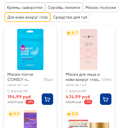
Кремы, сыворотки
Скрабы, пилинги
Маски, полоски
Для кожи вокруг глаз
Средства для губ
4.7
Маска-патчи
Маска для лица и
CONSLY с
30шт
кожи вокруг глаз
50мл
кофеином и
MIXIT Citrus ninja
Цена за 1 шт
Цена за 1 шт
гиалуроновой
gelly mask
С Картой №1
С Картой №1
кислотой
противоотечная
194,99 руб
474,99 руб
263,19 руб
536,89 руб
-25%
-11%
5.0
5.0