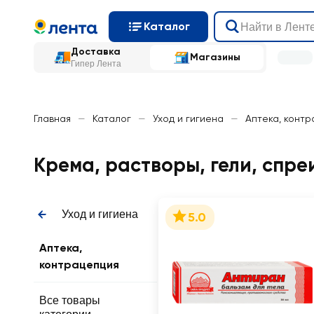
Каталог
Доставка
Магазины
Гипер Лента
Главная
—
Каталог
—
Уход и гигиена
—
Аптека, конт
Крема, растворы, гели, спре
Уход и гигиена
5.0
Аптека,
контрацепция
Все товары