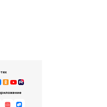
етях
приложение