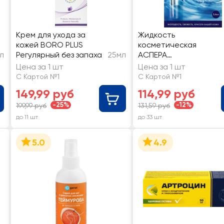
Крем для ухода за
Жидкость
кожей BORO PLUS
косметическая
л
Регулярный без запаха
25мл
АСПЕРА
Суперчистотел
Цена за 1 шт
Цена за 1 шт
С Картой №1
С Картой №1
149,99 руб
114,99 руб
-25%
-12%
199,99 руб
131,59 руб
до 11 шт
до 33 шт
5.0
4.9