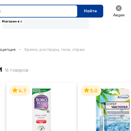
Найти
Акции
Магазин в г.
рацепция
—
Крема, растворы, гели, спреи
и
16 товаров
4.7
5.0