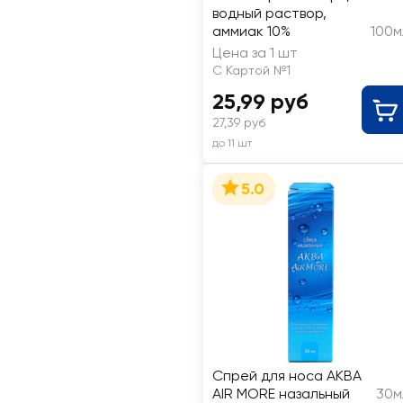
водный раствор,
аммиак 10%
100м
Цена за 1 шт
С Картой №1
25,99 руб
27,39 руб
до 11 шт
5.0
Спрей для носа АКВА
AIR MORE назальный
30м