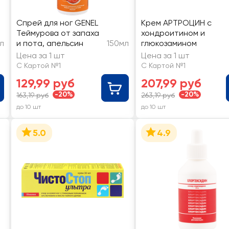
Спрей для ног GENEL
Крем АРТРОЦИН с
Теймурова от запаха
хондроитином и
л
и пота, апельсин
150мл
глюкозамином
Цена за 1 шт
Цена за 1 шт
С Картой №1
С Картой №1
129,99 руб
207,99 руб
-20%
-20%
163,19 руб
263,19 руб
до 10 шт
до 10 шт
5.0
4.9