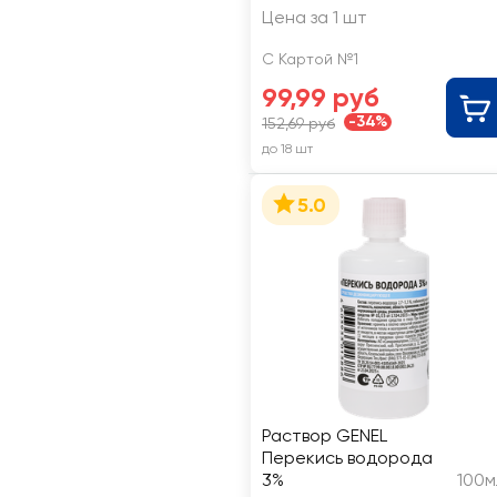
Цена за 1 шт
С Картой №1
99,99 руб
-34%
152,69 руб
до 18 шт
5.0
Раствор GENEL
Перекись водорода
3%
100м