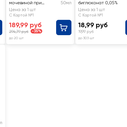
мочевиной при
50мл
биглюконат 0,05%
натоптышах
Цена за 1 шт
Цена за 1 шт
С Картой №1
С Картой №1
189,99 руб
18,99 руб
-35%
294,79 руб
19,99 руб
до 20 шт
до 303 шт
л