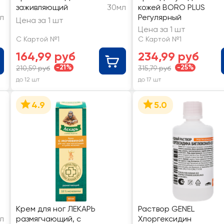
заживляющий
30мл
кожей BORO PLUS
л
Регулярный
Цена за 1 шт
Цена за 1 шт
С Картой №1
С Картой №1
164,99 руб
234,99 руб
-21%
-25%
210,59 руб
315,79 руб
до 12 шт
до 17 шт
4.9
5.0
Крем для ног ЛЕКАРЬ
Раствор GENEL
л
размягчающий, с
Хлоргексидин