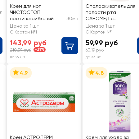
Крем для ног
Ополаскиватель для
л
ЧИСТОСТОП
полости рта
противогрибковый
30мл
САНОМЕД с
хлоргексидином
Цена за 1 шт
Цена за 1 шт
С Картой №1
С Картой №1
143,99 руб
59,99 руб
-31%
210,59 руб
63,19 руб
до 29 шт
до 99 шт
4.9
4.8
Крем АСТРОДЕРМ
Крем для ухода за