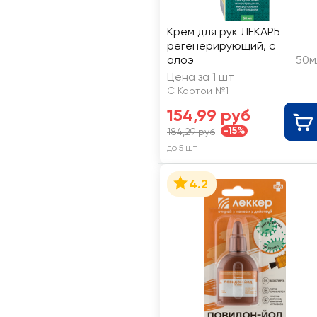
Крем для рук ЛЕКАРЬ
регенерирующий, с
алоэ
50м
Цена за 1 шт
С Картой №1
154,99 руб
-15%
184,29 руб
до 5 шт
4.2