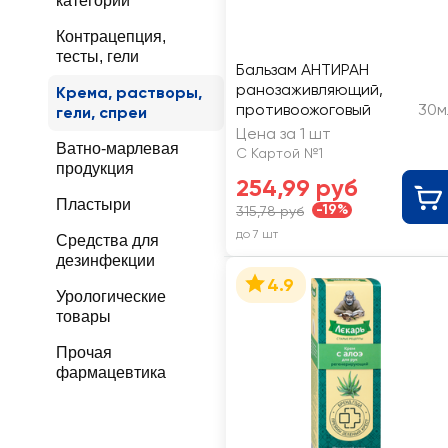
категории
Контрацепция,
тесты, гели
Бальзам АНТИРАН
ранозаживляющий,
Крема, растворы,
противоожоговый
30м
гели, спреи
Цена за 1 шт
Ватно-марлевая
С Картой №1
продукция
254,99 руб
Пластыри
-19%
315,78 руб
до 7 шт
Средства для
дезинфекции
4.9
Урологические
товары
Прочая
фармацевтика