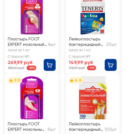
Пластырь FOOT
Лейкопластырь
EXPERT мозольный
6шт
бактерицидный
20шт
гидроколлоидный
TENERIS Fun Kids с
Цена за 1 шт
Цена за 1 шт
от влажных
рисунками
С Картой №1
С Картой №1
мозолей
5,6х1,9см
269,99 руб
149,99 руб
389,49 руб
178,99 руб
-30%
-16%
5.0
4.8
Пластырь FOOT
Лейкопластырь
EXPERT мозольный
8шт
бактерицидный
100шт