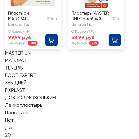
Пластыри
Пластырь MASTER
MATOPAT
20шт
UNI Семейный
20шт
Universal 5
бактерицидный,
Цена за 1 шт
Цена за 1 шт
размер
нетканый
С Картой №1
С Картой №1
7,2х1,9см
99,99 руб
58,99 руб
126,39 руб
78,99 руб
-20%
-25%
MASTER UNI
MATOPAT
TENERIS
FOOT EXPERT
365 ДНЕЙ
FIXPLAST
ДОКТОР МОЗОЛЬКИН
Лейкопластырь
Пластырь
Нет
Да
20