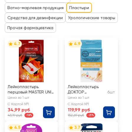
Ватно-марлевая продукция
Пластыри
Средства для дезинфекции
Урологические товары
Прочая фармацевтика
4.7
4.9
Лейкопластырь
Лейкопластырь
перцовый MASTER UNI
ДОКТОР
6шт
перфорированный
МОЗОЛЬКИН
Цена за 1 шт
Цена за 1 шт
10х18см
мозольный, 7х2см
С Картой №1
С Картой №1
34,99 руб
119,99 руб
43,19 руб
152,69 руб
-18%
-21%
4.5
3.7