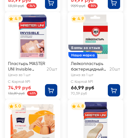
85,99 руб
69,99 руб
131,59 руб
99,99 руб
-34%
-30%
4.9
4.9
Баллы за отзыв
Наша марка
Пластырь MASTER
Лейкопластырь
UNI Invisible
20шт
бактерицидный
20шт
бактерицидный,
365 ДНЕЙ
Цена за 1 шт
Цена за 1 шт
прозрачный
С Картой №1
С Картой №1
7,2х1,9см
74,99 руб
66,99 руб
136,89 руб
70,59 руб
-45%
5.0
4.8