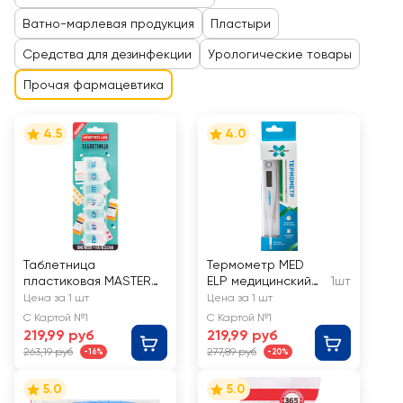
Ватно-марлевая продукция
Пластыри
Средства для дезинфекции
Урологические товары
Прочая фармацевтика
4.5
4.0
Таблетница
Термометр MED
пластиковая MASTER
ELP медицинский
1шт
UNI с 7 отсеками
электронный с
Цена за 1 шт
Цена за 1 шт
твердым
С Картой №1
С Картой №1
наконечником
219,99 руб
219,99 руб
263,19 руб
277,89 руб
-16%
-20%
5.0
5.0