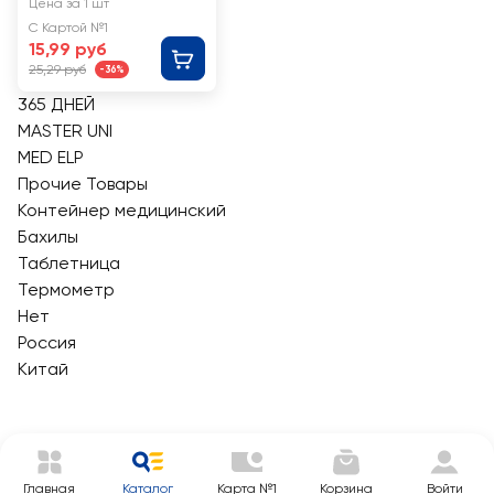
биоматериала
Цена за 1 шт
365 ДНЕЙ 120мл,
С Картой №1
60х71мм
15,99 руб
25,29 руб
-36%
365 ДНЕЙ
MASTER UNI
MED ELP
Прочие Товары
Контейнер медицинский
Бахилы
Таблетница
Термометр
Нет
Россия
Китай
Главная
Каталог
Карта №1
Корзина
Войти