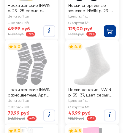
Носки женские INWIN
Носки спортивные
р. 23–25 серые с
женские INWIN р. 23–
лимонами/кексами,
25, черные с белыми
Цена за 1 шт
Цена за 1 шт
Арт. BPF21/W01-
полосками, Арт. 8-8-
С Картой №1
С Картой №1
lemon/995ж
1ЛД
49,99 руб
129,00 руб
178,99 руб
177,90 руб
-72%
-27%
5.0
4.8
Носки женские INWIN
Носки женские INWIN
разноцветные, Арт.
р. 35–37, цвет серый
EH1409087-1
меланж, Арт. BWS01-
Цена за 1 шт
Цена за 1 шт
01
С Картой №1
С Картой №1
79,99 руб
49,99 руб
241,06 руб
135,79 руб
-66%
-63%
5.0
4.8