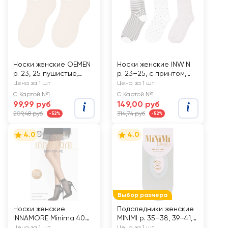
Носки женские OEMEN
Носки женские INWIN
р. 23, 25 пушистые,
р. 23–25, с принтом,
розовые, Арт. CR-5-9
Арт. VEG-swbei3,
Цена за 1 шт
Цена за 1 шт
3пары
С Картой №1
С Картой №1
99,99 руб
149,00 руб
209,48 руб
314,74 руб
-52%
-52%
4.0
4.0
Выбор размера
Носки женские
Подследники женские
INNAMORE Minima 40
MINIMI р. 35–38, 39–41,
den nero, 2пары
голубые, Арт. Mini Bell
Цена за 1 шт
Цена за 1 шт