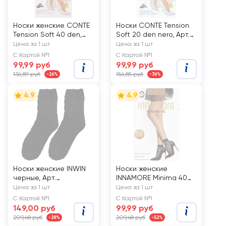
Носки женские CONTE
Носки CONTE Tension
Tension Soft 40 den,
Soft 20 den nero, Арт.
nero, Арт. 8С-7
14С-56СП
Цена за 1 шт
Цена за 1 шт
СП/14С-55СП
С Картой №1
С Картой №1
99,99 руб
99,99 руб
136,89 руб
156,85 руб
-26%
-36%
4.9
4.9
Носки женские INWIN
Носки женские
черные, Арт.
INNAMORE Minima 40
EH1409087
den daino, 2пары
Цена за 1 шт
Цена за 1 шт
С Картой №1
С Картой №1
149,00 руб
99,99 руб
209,48 руб
209,48 руб
-28%
-52%