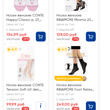
Носки женские CONTE
Носки женские
Happy/Classic р. 23,
INNAMORE Minima 20
25, Арт.
den daino, 2пары
Цена за 1 шт
Цена за 1 шт
18С-268СП/17С-183СП
С Картой №1
С Картой №1
134,99 руб
129,00 руб
215,79 руб
146,39 руб
-37%
-11%
4.9
4.6
Выбор размера
Носки женские CONTE
Носки женские
Tension Soft 40 den,
INNAMORE Foot Relax
bronz, Арт. 8С-7
40 den nero
Цена за 1 шт
Цена за 1 шт
СП/14С-55СП
С Картой №1
С Картой №1
99,99 руб
249,00 руб
136,89 руб
367,37 руб
-26%
-32%