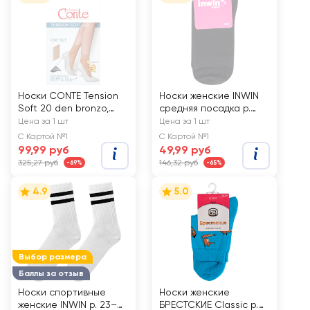
Носки CONTE Tension
Носки женские INWIN
Soft 20 den bronzo,
средняя посадка р.
Арт. 14С-56СП
23–25, белые, Арт.
Цена за 1 шт
Цена за 1 шт
2117ж
С Картой №1
С Картой №1
99,99 руб
49,99 руб
325,27 руб
146,32 руб
-69%
-65%
4.9
5.0
Выбор размера
Баллы за отзыв
Носки спортивные
Носки женские
женские INWIN р. 23–
БРЕСТСКИЕ Classic р.