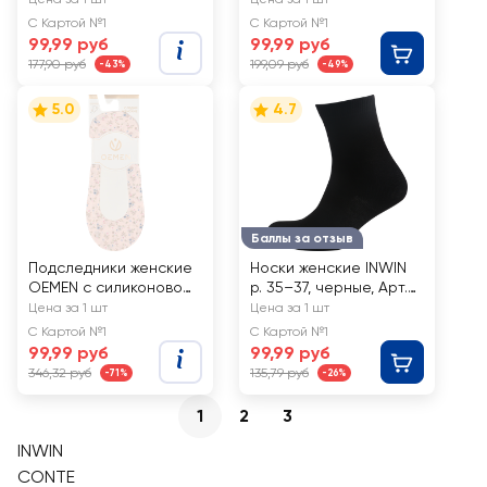
Light
С Картой №1
С Картой №1
99,99 руб
99,99 руб
177,90 руб
199,09 руб
-43%
-49%
5.0
4.7
Баллы за отзыв
Подследники женские
Носки женские INWIN
OEMEN с силиконовой
р. 35–37, черные, Арт.
вставкой на пятке,
BWS01-02
Цена за 1 шт
Цена за 1 шт
розовые с рисунком,
С Картой №1
С Картой №1
Арт. PW656
99,99 руб
99,99 руб
346,32 руб
135,79 руб
-71%
-26%
1
2
3
INWIN
CONTE