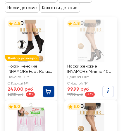
Носки детские
Колготки детские
4.5
4.8
Выбор размера
Носки женские
Носки женские
INNAMORE Foot Relax
INNAMORE Minima 40
40 den miele
den miele, 2пары
Цена за 1 шт
Цена за 1 шт
С Картой №1
С Картой №1
249,00 руб
99,99 руб
367,37 руб
177,90 руб
-32%
-43%
5.0
5.0