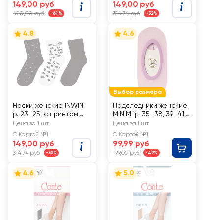
149,00 руб
149,00 руб
420,00 руб
314,74 руб
-64%
-52%
4.8
4.6
Выбор размера
Носки женские INWIN
Подследники женские
р. 23–25, с принтом,
MINIMI р. 35–38, 39–41,
Арт. VEG-swani3,
лиловые, Арт. Mini Bell
Цена за 1 шт
Цена за 1 шт
3пары
Light
С Картой №1
С Картой №1
149,00 руб
99,99 руб
314,74 руб
199,09 руб
-52%
-49%
4.6
5.0