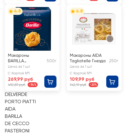
4.8
4.8
Макароны
Макароны AIDA
BARILLA
500г
Tagliatelle Гнезда
250г
Collezione
Цена за 1 шт
Цена за 1 шт
Tagliatelle, группа
С Картой №1
С Картой №1
А высший сорт
269,99 руб
109,99 руб
410,59 руб
142,19 руб
-34%
-22%
DELVERDE
PORTO PIATTI
AIDA
BARILLA
DE CECCO
PASTERONI