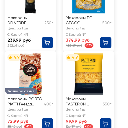
Макароны
Макароны DE
DELVERDE
250г
CECCO
500г
Феттуччине
Феттуччини №233
Цена за 1 шт
Цена за 1 шт
С Картой №1
С Картой №1
239,99 руб
374,99 руб
252,69 руб
452,69 руб
-17%
4.9
4.9
Баллы за отзыв
Макароны PORTO
Макароны
PIATTI Гнезда
400г
PASTERONI
350г
Фетуччини
Феттуччине, из
Цена за 1 шт
Цена за 1 шт
твердых сортов
С Картой №1
С Картой №1
пшеницы
72,99 руб
99,99 руб
88,49 руб
126,39 руб
-17%
-20%