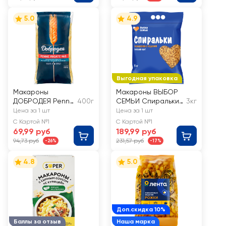
5.0
4.9
Выгодная упаковка
Макароны
Макароны ВЫБОР
ДОБРОДЕЯ Penne
400г
СЕМЬИ Спиральки,
3кг
rigatе №5, группа
группа В высший
Цена за 1 шт
Цена за 1 шт
А высший сорт
сорт
С Картой №1
С Картой №1
69,99 руб
189,99 руб
94,73 руб
231,57 руб
-26%
-17%
4.8
5.0
Доп.скидка 10%
Баллы за отзыв
Наша марка