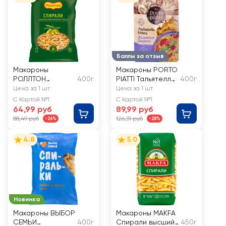
Баллы за отзыв
Макароны
Макароны PORTO
РОЛЛТОН
400г
PIATTI Тальятелла
400г
Спирали, с
Джирата, группа
Цена за 1 шт
Цена за 1 шт
оливковым
А высший сорт
С Картой №1
С Картой №1
маслом
64,99 руб
89,99 руб
88,49 руб
126,31 руб
-26%
-28%
4.8
5.0
Новинка
Макароны ВЫБОР
Макароны MAKFA
СЕМЬИ
400г
Спирали высший
450г