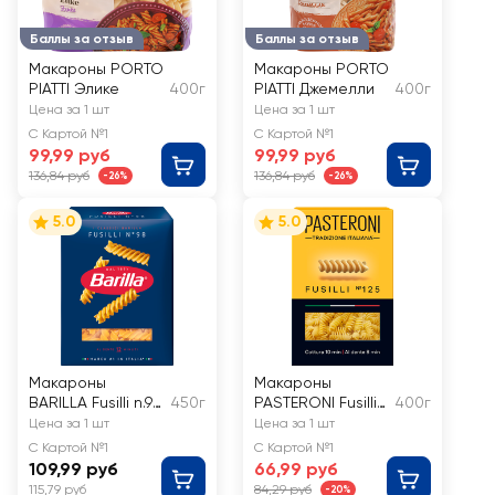
Баллы за отзыв
Баллы за отзыв
Макароны PORTO
Макароны PORTO
PIATTI Элике
400г
PIATTI Джемелли
400г
Цена за 1 шт
Цена за 1 шт
С Картой №1
С Картой №1
99,99 руб
99,99 руб
136,84 руб
136,84 руб
-26%
-26%
5.0
5.0
Макароны
Макароны
BARILLA Fusilli n.98
450г
PASTERONI Fusilli
400г
из твердых
№125 группа А
Цена за 1 шт
Цена за 1 шт
сортов пшеницы
С Картой №1
С Картой №1
группа А высший
109,99 руб
66,99 руб
сорт
115,79 руб
84,29 руб
-20%