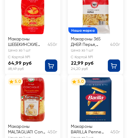
Наша марка
Макароны
Макароны 365
ШЕБЕКИНСКИЕ
450г
ДНЕЙ Перья,
400г
Рожок полубублик
группа В высший
Цена за 1 шт
Цена за 1 шт
группа, А высший
сорт
С Картой №1
С Картой №1
сорт
64,99 руб
22,99 руб
68,49 руб
24,20 руб
5.0
5.0
Макароны
Макароны
MALTAGLIATI Conc
450г
BARILLA Penne
450г
higlie № 040
Rigate n.73 из
Цена за 1 шт
Цена за 1 шт