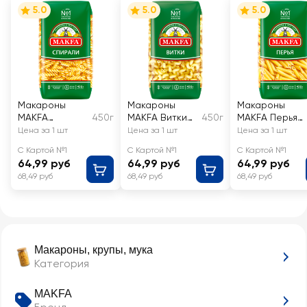
5.0
5.0
5.0
Макароны
Макароны
Макароны
MAKFA
450г
MAKFA Витки
450г
MAKFA Перья
Спирали
высший сорт
любительские
Цена за 1 шт
Цена за 1 шт
Цена за 1 шт
высший сорт
высший сорт
С Картой №1
С Картой №1
С Картой №1
64,99 руб
64,99 руб
64,99 руб
68,49 руб
68,49 руб
68,49 руб
Макароны, крупы, мука
Категория
MAKFA