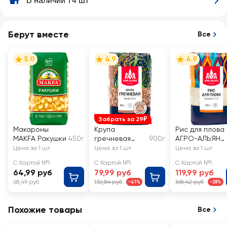
В наличии 74 шт
Берут вместе
Все
5.0
4.9
4.9
Забрать за 29₽
Макароны
Крупа
Рис для плова
MAKFA Ракушки
450г
гречневая
900г
АГРО-АЛЬЯНС
АГРО-АЛЬЯНС
Экстра
Цена за 1 шт
Цена за 1 шт
Цена за 1 шт
Экстра
С Картой №1
С Картой №1
С Картой №1
Элитная
64,99 руб
79,99 руб
119,99 руб
высший сорт
68,49 руб
136,84 руб
168,42 руб
-41%
-28%
Похожие товары
Все