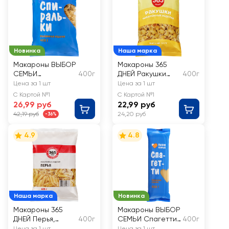
Новинка
Наша марка
Макароны ВЫБОР
Макароны 365
СЕМЬИ
400г
ДНЕЙ Ракушки
400г
Спиральки
группа В, высший
Цена за 1 шт
Цена за 1 шт
группа В
сорт
С Картой №1
С Картой №1
26,99 руб
22,99 руб
42,19 руб
24,20 руб
-36%
4.9
4.8
Наша марка
Новинка
Макароны 365
Макароны ВЫБОР
ДНЕЙ Перья,
400г
СЕМЬИ Спагетти
400г
группа В высший
группа В
Цена за 1 шт
Цена за 1 шт