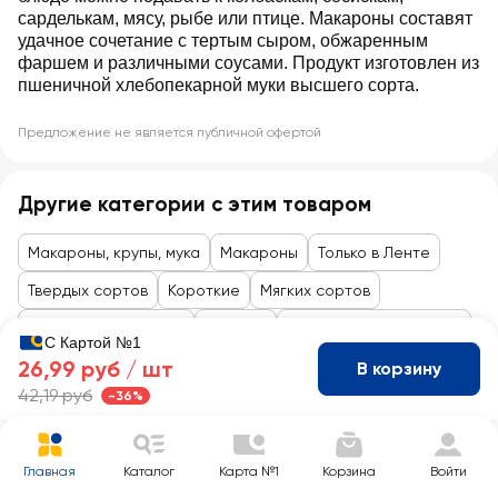
сарделькам, мясу, рыбе или птице. Макароны составят
удачное сочетание с тертым сыром, обжаренным
фаршем и различными соусами. Продукт изготовлен из
пшеничной хлебопекарной муки высшего сорта.
Предложение не является публичной офертой
Другие категории с этим товаром
Макароны, крупы, мука
Макароны
Только в Ленте
Твердых сортов
Короткие
Мягких сортов
Товары до 99 рублей
Бакалея
Гарниры, крупы, мюсли
С Картой №1
26,99 руб /
шт
В корзину
42,19 руб
-36%
Главная
Каталог
Карта №1
Корзина
Войти