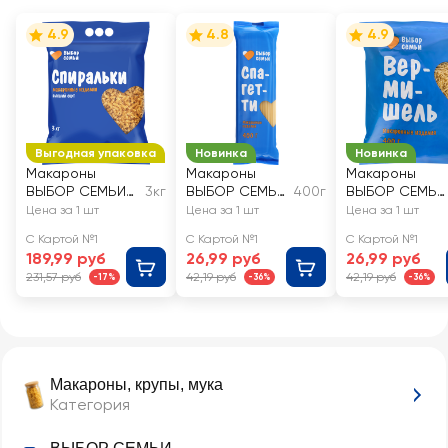
4.9
4.8
4.9
Выгодная упаковка
Новинка
Новинка
Макароны
Макароны
Макароны
ВЫБОР СЕМЬИ
3кг
ВЫБОР СЕМЬИ
400г
ВЫБОР СЕМЬИ
Спиральки,
Спагетти
Вермишель
Цена за 1 шт
Цена за 1 шт
Цена за 1 шт
группа В высший
группа В
группа В
С Картой №1
С Картой №1
С Картой №1
сорт
189,99 руб
26,99 руб
26,99 руб
231,57 руб
42,19 руб
42,19 руб
-17%
-36%
-36%
Макароны, крупы, мука
Категория