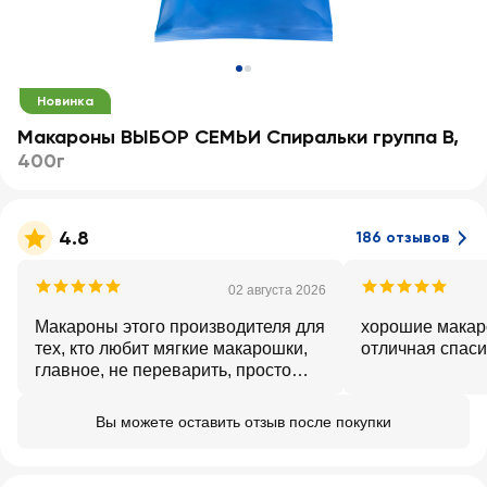
Новинка
Макароны ВЫБОР СЕМЬИ Спиральки группа В
,
400г
4.8
186 отзывов
02 августа 2026
Макароны этого производителя для
хорошие макар
тех, кто любит мягкие макарошки,
отличная спаси
главное, не переварить, просто
доводить до лёгкой мягкости и
получаются очень вкусно, особенно
Вы можете оставить отзыв после покупки
тем у кого проблемы с зубами.
Липецк.