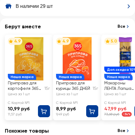
В наличии 29 шт
Берут вместе
Все
4.9
4.9
5.0
Доп.скидка 10
Наша марка
Наша марка
Наша марка
Приправа для
Приправа для
Макароны
картофеля 365
15г
курицы 365 ДНЕЙ
15г
ЛЕНТА Лапша
ДНЕЙ
высший сорт
Цена за 1 шт
Цена за 1 шт
Цена за 1 шт
С Картой №1
С Картой №1
С Картой №1
10,99 руб
8,99 руб
47,99 руб
11,57 руб
9,49 руб
73,68 руб
-34%
Похожие товары
Все