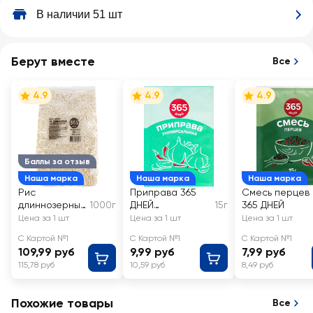
В наличии 51 шт
Берут вместе
Все
4.9
4.9
4.9
Баллы за отзыв
Наша марка
Наша марка
Наша марка
Рис
Приправа 365
Смесь перцев
длиннозерный
1000г
ДНЕЙ
15г
365 ДНЕЙ
365 ДНЕЙ 3-й
Универсальная
Цена за 1 шт
Цена за 1 шт
Цена за 1 шт
сорт
С Картой №1
С Картой №1
С Картой №1
109,99 руб
9,99 руб
7,99 руб
115,78 руб
10,59 руб
8,49 руб
Похожие товары
Все