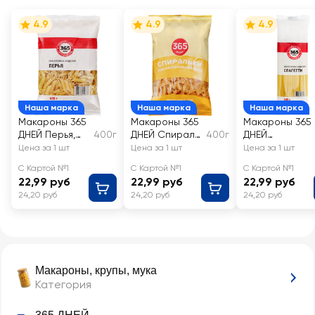
4.9
4.9
4.9
Наша марка
Наша марка
Наша марка
Макароны 365
Макароны 365
Макароны 365
ДНЕЙ Перья,
400г
ДНЕЙ Спираль,
400г
ДНЕЙ
группа В
группа В
Спагетти,
Цена за 1 шт
Цена за 1 шт
Цена за 1 шт
высший сорт
высший сорт
группа В
С Картой №1
С Картой №1
С Картой №1
высший сорт
22,99 руб
22,99 руб
22,99 руб
24,20 руб
24,20 руб
24,20 руб
Макароны, крупы, мука
Категория