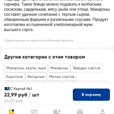
гарнира. Такое блюдо можно подавать к колбаскам,
сосискам, сарделькам, мясу, рыбе или птице. Макароны
составят удачное сочетание с тертым сыром,
обжаренным фаршем и различными соусами. Продукт
изготовлен из пшеничной хлебопекарной муки
высшего сорта.
Предложение не является публичной офертой
Другие категории с этим товаром
Макароны, крупы, мука
Макароны
Твердых сортов
Короткие
Фигурные
Мягких сортов
Товары до 99 рублей
Бакалея
Гарниры, крупы, мюсли
С Картой №1
22,99 руб /
шт
В корзину
24,20 руб