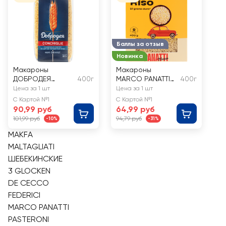
Баллы за отзыв
Новинка
Макароны
Макароны
ДОБРОДЕЯ
400г
MARCO PANATTI
400г
Conchiglie группа
Ризо №121
Цена за 1 шт
Цена за 1 шт
А высший сорт
С Картой №1
С Картой №1
90,99 руб
64,99 руб
101,99 руб
94,79 руб
-10%
-31%
MAKFA
MALTAGLIATI
ШЕБЕКИНСКИЕ
3 GLOCKEN
DE CECCO
FEDERICI
MARCO PANATTI
PASTERONI