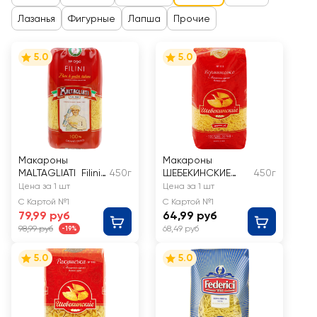
Лазанья
Фигурные
Лапша
Прочие
5.0
5.0
Макароны
Макароны
MALTAGLIATI Filini
450г
ШЕБЕКИНСКИЕ
450г
№ 090
Вермишель
Цена за 1 шт
Цена за 1 шт
легкая группа А,
С Картой №1
С Картой №1
высший сорт
79,99 руб
64,99 руб
98,99 руб
68,49 руб
-19%
5.0
5.0