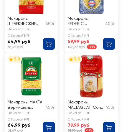
Макароны
Макароны
ШЕБЕКИНСКИЕ
450г
FEDERICI
400г
Ракушечка №193
Вермишель №96
Цена за 1 шт
Цена за 1 шт
С Картой №1
С Картой №1
64,99 руб
59,99 руб
68,49 руб
105,29 руб
-43%
5.0
5.0
Макароны MAKFA
Макароны
Вермишель
450г
MALTAGLIATI Conc
450г
тонкая высший
higlie № 040
Цена за 1 шт
Цена за 1 шт
сорт
С Картой №1
С Картой №1
64,99 руб
79,99 руб
68,49 руб
98,99 руб
-19%