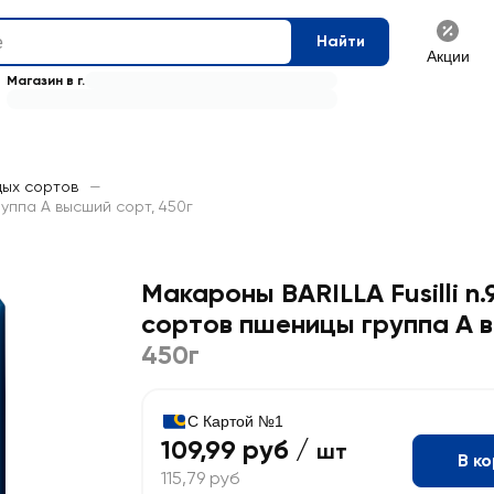
Найти
Акции
Магазин в г.
дых сортов
—
руппа А высший сорт, 450г
Макароны BARILLA Fusilli n.
сортов пшеницы группа А 
450г
С Картой №1
109,99 руб /
шт
В к
115,79 руб