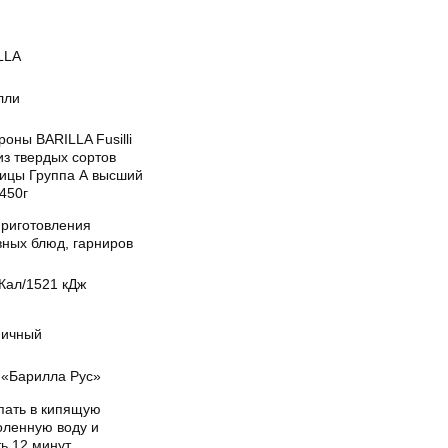
LLA
лли
оны BARILLA Fusilli
из твердых сортов
ицы Группа А высший
 450г
приготовления
вных блюд, гарниров
Кал/1521 кДж
ичный
«Барилла Рус»
пать в кипящую
оленную воду и
ь 12 минут.