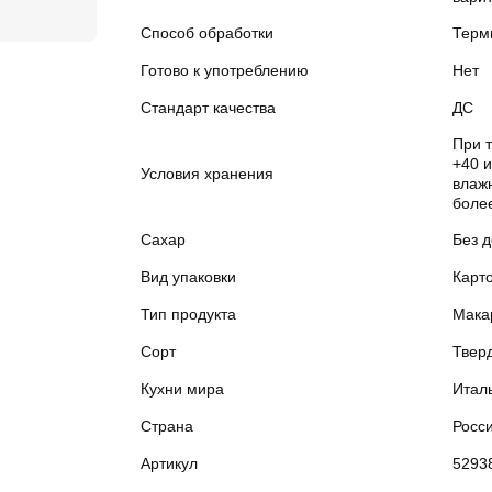
Способ обработки
Терм
Готово к употреблению
Нет
Стандарт качества
ДС
При 
+40 
Условия хранения
влажн
боле
Сахар
Без 
Вид упаковки
Карт
Тип продукта
Мака
Сорт
Твер
Кухни мира
Итал
Страна
Росс
Артикул
5293