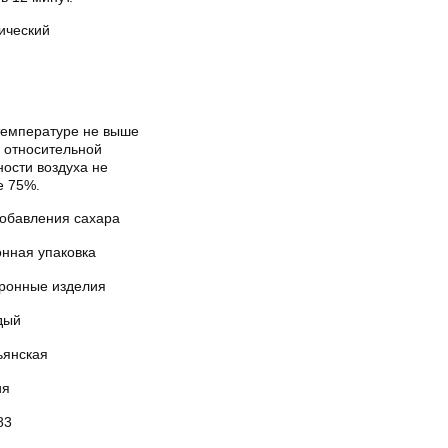
ический
температуре не выше
и относительной
ости воздуха не
е 75%.
добавления сахара
онная упаковка
ронные изделия
дый
ьянская
ия
83