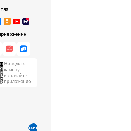
етях
приложение
Наведите
камеру
и скачайте
приложение