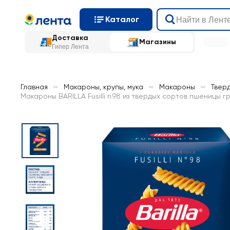
Каталог
Доставка
Магазины
Гипер Лента
Главная
—
Макароны, крупы, мука
—
Макароны
—
Твер
Макароны BARILLA Fusilli n.98 из твердых сортов пшеницы г