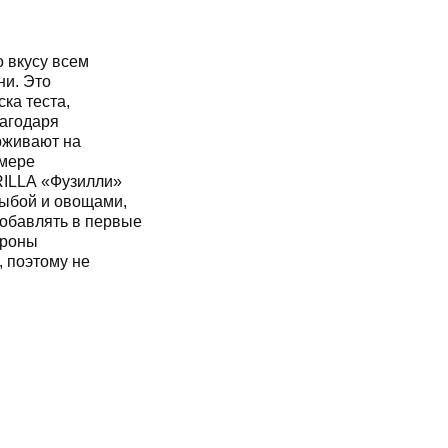
о вкусу всем
ни. Это
ка теста,
лагодаря
рживают на
 мере
RILLA «Фузилли»
рыбой и овощами,
обавлять в первые
ароны
 поэтому не