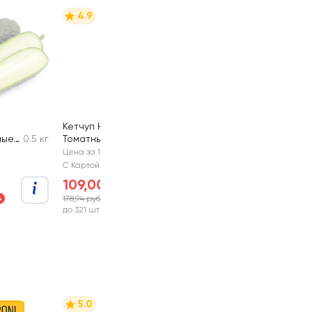
4.9
Кетчуп HEINZ
ные
0.5 кг
Томатный
320г
Цена за 1 шт
С Картой №1
109,00 руб
178,94 руб
%
-39%
до 321 шт
5.0