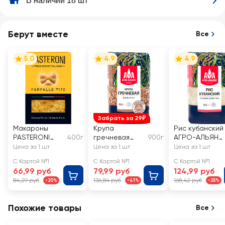
В наличии 18 шт
Берут вместе
Все
5.0
4.9
4.9
Забрать за 29₽
Макароны
Крупа
Рис кубанский
PASTERONI
400г
гречневая
900г
АГРО-АЛЬЯНС
Farfalle №170
АГРО-АЛЬЯНС
Экстра
Цена за 1 шт
Цена за 1 шт
Цена за 1 шт
бабочки
Экстра
Элитный, 1-й
С Картой №1
С Картой №1
С Картой №1
группа А
Элитная
сорт
66,99 руб
79,99 руб
124,99 руб
высший сорт
84,29 руб
136,84 руб
168,42 руб
-20%
-41%
-25%
Похожие товары
Все