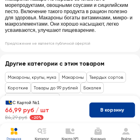
морепродуктами, овощными соусами и сицилийским
песто. Включение такого продукта в рацион полезно
для здоровья. Макароны богаты витаминами, микро- и
макроэлементами. Они хорошо насыщают, легко
усваиваются, улучшают пищеварение.
Предложение не является публичной офертой
Другие категории с этим товаром
Макароны, крупы, мука
Макароны
Твердых сортов
Короткие
Товары до 99 рублей
Бакалея
Гарниры, крупы, мюсли
С Картой №1
66,99 руб /
шт
В корзину
84,29 руб
-20%
Главная
Каталог
Карта №1
Корзина
Войти