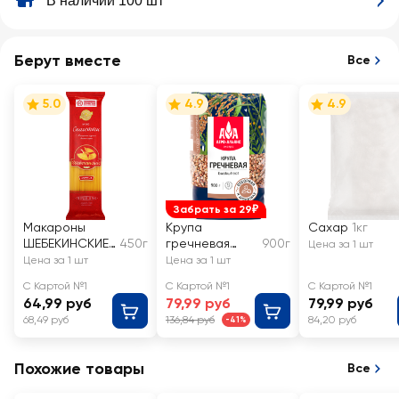
В наличии 100 шт
Берут вместе
Все
5.0
4.9
4.9
Забрать за 29₽
Макароны
Крупа
Сахар
1кг
ШЕБЕКИНСКИЕ
450г
гречневая
900г
Цена за 1 шт
Спагетти
АГРО-АЛЬЯНС
Цена за 1 шт
Цена за 1 шт
тонкие группа
Экстра
С Картой №1
С Картой №1
С Картой №1
А, высший сорт
Элитная
64,99 руб
79,99 руб
79,99 руб
высший сорт
68,49 руб
136,84 руб
84,20 руб
-41%
Похожие товары
Все