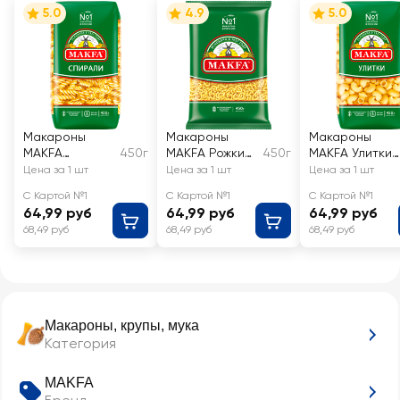
5.0
4.9
5.0
Макароны
Макароны
Макароны
MAKFA
450г
MAKFA Рожки
450г
MAKFA Улитки
Спирали
гладкие
высший сорт
Цена за 1 шт
Цена за 1 шт
Цена за 1 шт
высший сорт
высший сорт
С Картой №1
С Картой №1
С Картой №1
64,99 руб
64,99 руб
64,99 руб
68,49 руб
68,49 руб
68,49 руб
Макароны, крупы, мука
Категория
MAKFA