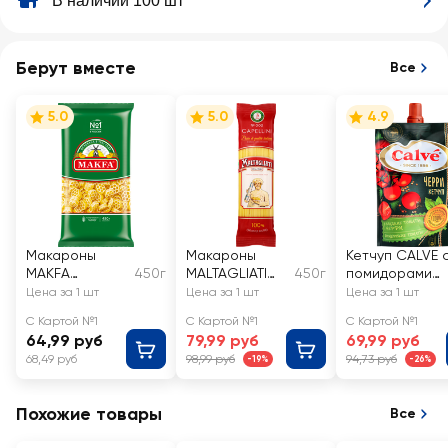
В наличии 100 шт
Берут вместе
Все
5.0
5.0
4.9
Макароны
Макароны
Кетчуп CALVE 
MAKFA
450г
MALTAGLIATI
450г
помидорами
Цветочки
Capellini №
черри
Цена за 1 шт
Цена за 1 шт
Цена за 1 шт
002
С Картой №1
С Картой №1
С Картой №1
64,99 руб
79,99 руб
69,99 руб
68,49 руб
98,99 руб
94,73 руб
-19%
-26%
Похожие товары
Все