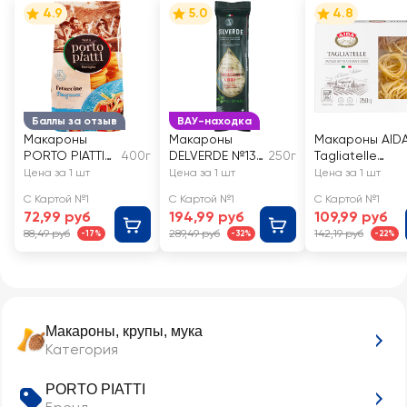
4.9
5.0
4.8
Баллы за отзыв
ВАУ-находка
Макароны
Макароны
Макароны AID
PORTO PIATTI
400г
DELVERDE №134
250г
Tagliatelle
Гнезда
Тальятелле со
Гнезда
Цена за 1 шт
Цена за 1 шт
Цена за 1 шт
Фетуччини
шпинатом
С Картой №1
С Картой №1
С Картой №1
72,99 руб
194,99 руб
109,99 руб
88,49 руб
289,49 руб
142,19 руб
-17%
-32%
-22%
Макароны, крупы, мука
Категория
PORTO PIATTI