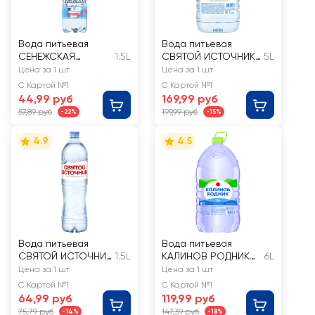
Вода питьевая
Вода питьевая
СЕНЕЖСКАЯ
1.5L
СВЯТОЙ ИСТОЧНИК
5L
газированная
негазированная
Цена за 1 шт
Цена за 1 шт
С Картой №1
С Картой №1
44,99 руб
169,99 руб
57,89 руб
199,99 руб
-22%
-15%
4.9
4.5
Вода питьевая
Вода питьевая
СВЯТОЙ ИСТОЧНИК
1.5L
КАЛИНОВ РОДНИК
6L
негазированная
негазированная
Цена за 1 шт
Цена за 1 шт
С Картой №1
С Картой №1
64,99 руб
119,99 руб
75,79 руб
147,39 руб
-14%
-18%