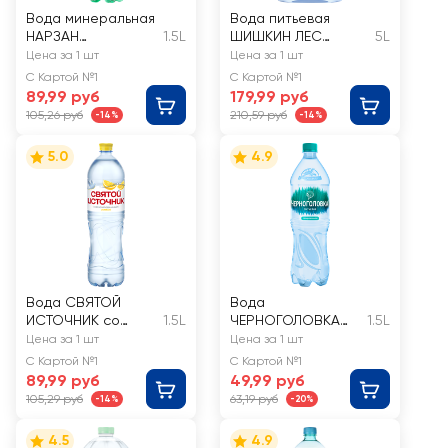
Вода минеральная
Вода питьевая
НАРЗАН
1.5L
ШИШКИН ЛЕС
5L
натуральной
негазированная
Цена за 1 шт
Цена за 1 шт
газации
С Картой №1
С Картой №1
89,99 руб
179,99 руб
105,26 руб
210,59 руб
-14%
-14%
5.0
4.9
Вода СВЯТОЙ
Вода
ИСТОЧНИК со
1.5L
ЧЕРНОГОЛОВКА
1.5L
вкусом лимона,
газированная
Цена за 1 шт
Цена за 1 шт
негазированная
С Картой №1
С Картой №1
89,99 руб
49,99 руб
105,29 руб
63,19 руб
-14%
-20%
4.5
4.9