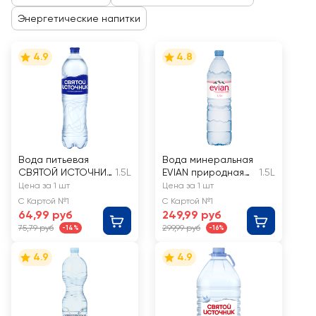
Энергетические напитки
4.9
4.8
Вода питьевая
Вода минеральная
СВЯТОЙ ИСТОЧНИК
1.5L
EVIAN природная
1.5L
газированная
столовая
Цена за 1 шт
Цена за 1 шт
негазированная
С Картой №1
С Картой №1
64,99 руб
249,99 руб
75,79 руб
299,99 руб
-14%
-16%
4.9
4.9