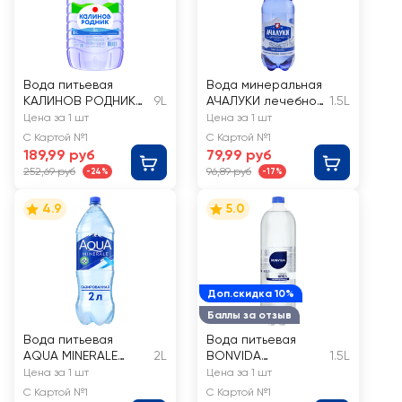
Вода питьевая
Вода минеральная
КАЛИНОВ РОДНИК
9L
АЧАЛУКИ лечебно-
1.5L
негазированная
столовая
Цена за 1 шт
Цена за 1 шт
газированная
С Картой №1
С Картой №1
189,99 руб
79,99 руб
252,69 руб
96,89 руб
-24%
-17%
4.9
5.0
Доп.скидка 10%
Баллы за отзыв
Вода питьевая
Вода питьевая
AQUA MINERALE
2L
BONVIDA
1.5L
газированная
газированная
Цена за 1 шт
Цена за 1 шт
С Картой №1
С Картой №1