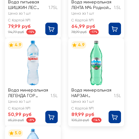
Вода питьевая
Вода минеральная
ШИШКИН ЛЕС
1.75L
ЛЕНТА №4 Родной
1.5L
негазированная
Бюветъ лечебная
Цена за 1 шт
Цена за 1 шт
газированная
С Картой №1
С Картой №1
79,99 руб
64,99 руб
94,79 руб
78,99 руб
-15%
-17%
4.9
4.9
Вода минеральная
Вода минеральная
ЛЕГЕНДА ГОР
1.5L
НАРЗАН
1.5L
АРХЫЗ природная
газированная
Цена за 1 шт
Цена за 1 шт
столовая
С Картой №1
С Картой №1
негазированная
50,99 руб
89,99 руб
65,26 руб
105,26 руб
-21%
-14%
5.0