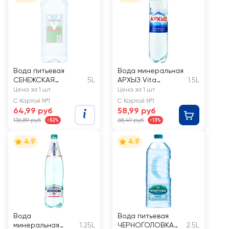
Вода питьевая
Вода минеральная
СЕНЕЖСКАЯ
5L
АРХЫЗ Vita
1.5L
негазированная
природная
Цена за 1 шт
Цена за 1 шт
столовая
С Картой №1
С Картой №1
газированная
64,99 руб
58,99 руб
136,89 руб
68,49 руб
-52%
-13%
4.9
4.9
Вода
Вода питьевая
минеральная
1.25L
ЧЕРНОГОЛОВКА
2.5L