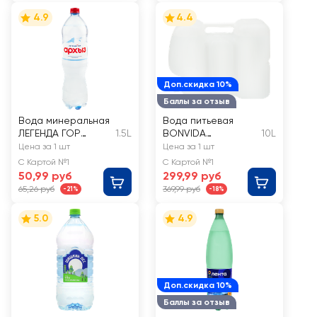
4.9
4.4
Доп.скидка 10%
Баллы за отзыв
Вода минеральная
Вода питьевая
ЛЕГЕНДА ГОР
1.5L
BONVIDA
10L
АРХЫЗ природная
негазированная
Цена за 1 шт
Цена за 1 шт
столовая
С Картой №1
С Картой №1
газированная
50,99 руб
299,99 руб
65,26 руб
369,99 руб
-21%
-18%
5.0
4.9
Доп.скидка 10%
Баллы за отзыв