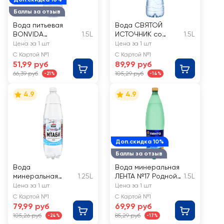
Баллы за отзыв
Вода питьевая
Вода СВЯТОЙ
BONVIDA
1.5L
ИСТОЧНИК со
1.5L
негазированная
вкусом яблока,
Цена за 1 шт
Цена за 1 шт
негазированная
С Картой №1
С Картой №1
51,99 руб
89,99 руб
66,39 руб
105,29 руб
-21%
-14%
4.9
4.9
Доп.скидка 10%
Баллы за отзыв
Вода
Вода минеральная
минеральная
1.25L
ЛЕНТА №17 Родной
1.5L
МТАБИ природная
Бюветъ лечебная
Цена за 1 шт
Цена за 1 шт
лечебно-
газированная
С Картой №1
С Картой №1
столовая
79,99 руб
69,99 руб
Нагутская-26
105,26 руб
85,29 руб
-24%
-17%
газированная