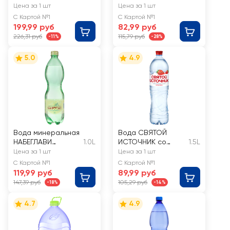
BORJOMI
артезианская
Цена за 1 шт
Цена за 1 шт
негазированная
С Картой №1
С Картой №1
199,99 руб
82,99 руб
226,31 руб
115,79 руб
-11%
-28%
5.0
4.9
Вода минеральная
Вода СВЯТОЙ
НАБЕГЛАВИ
1.0L
ИСТОЧНИК со
1.5L
газированная
вкусом клубники,
Цена за 1 шт
Цена за 1 шт
негазированная
С Картой №1
С Картой №1
119,99 руб
89,99 руб
147,39 руб
105,29 руб
-18%
-14%
4.7
4.9