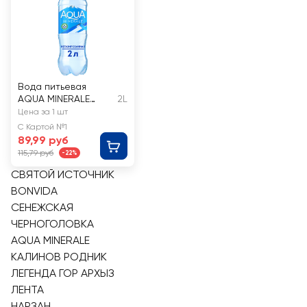
Вода питьевая
AQUA MINERALE
2L
негазированная
Цена за 1 шт
С Картой №1
89,99 руб
115,79 руб
-22%
СВЯТОЙ ИСТОЧНИК
BONVIDA
СЕНЕЖСКАЯ
ЧЕРНОГОЛОВКА
AQUA MINERALE
КАЛИНОВ РОДНИК
ЛЕГЕНДА ГОР АРХЫЗ
ЛЕНТА
НАРЗАН