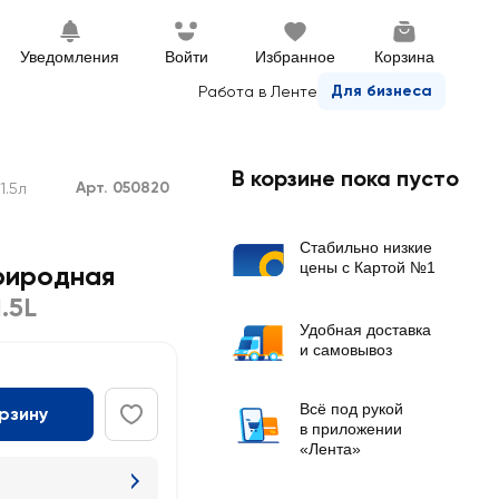
Уведомления
Войти
Избранное
Корзина
Для бизнеса
Работа в Ленте
В корзине пока пусто
Арт. 050820
1.5л
Стабильно низкие
цены с Картой №1
риродная
1.5L
Удобная доставка
и самовывоз
Всё под рукой
орзину
в приложении
«Лента»