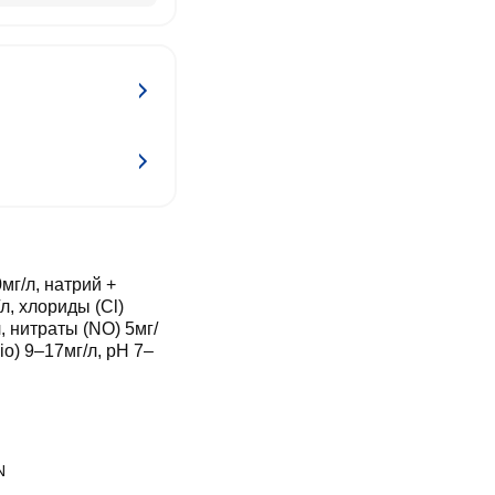
мг/л, натрий +
л, хлориды (Cl)
 нитраты (NO) 5мг/
io) 9–17мг/л, pH 7–
N