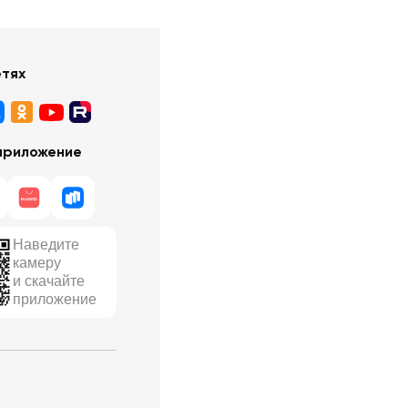
етях
приложение
Наведите
камеру
и скачайте
приложение