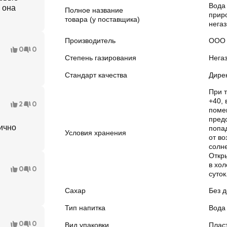
Вода
 она
Полное название
прир
товара (у поставщика)
негаз
Производитель
ООО 
0
0
Степень газирования
Нега
Стандарт качества
Дире
При 
+40,
2
0
поме
пред
ично
попа
Условия хранения
от во
солне
Откр
в хол
0
0
суток
Сахар
Без 
Тип напитка
Вода
0
0
Вид упаковки
Плас