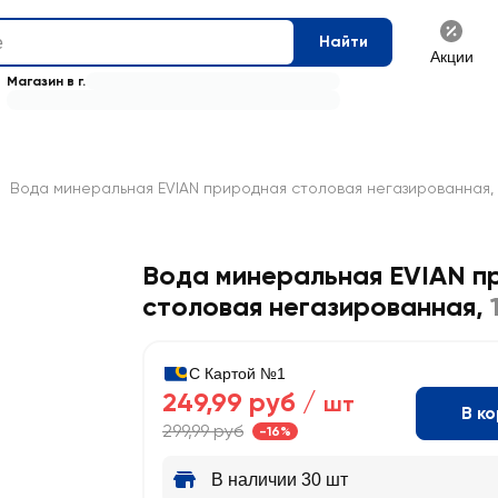
Найти
Акции
Магазин в г.
Вода минеральная EVIAN природная столовая негазированная, 
Вода минеральная EVIAN п
столовая негазированная
,
С Картой №1
249,99 руб /
шт
В к
299,99 руб
-16%
В наличии 30 шт