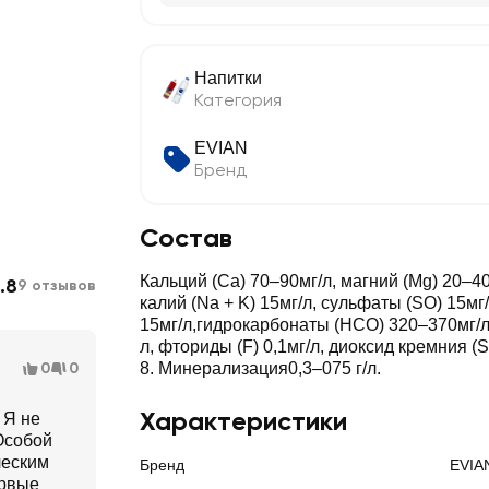
Напитки
Категория
EVIAN
Бренд
Состав
Кальций (Ca) 70–90мг/л, магний (Mg) 20–40
.8
9 отзывов
калий (Na + K) 15мг/л, сульфаты (SO) 15мг/
15мг/л,гидрокарбонаты (HCO) 320–370мг/л,
л, фториды (F) 0,1мг/л, диоксид кремния (S
0
0
8. Минерализация0,3–075 г/л.
Характеристики
 Я не
 Особой
ческим
Бренд
EVIA
ервые