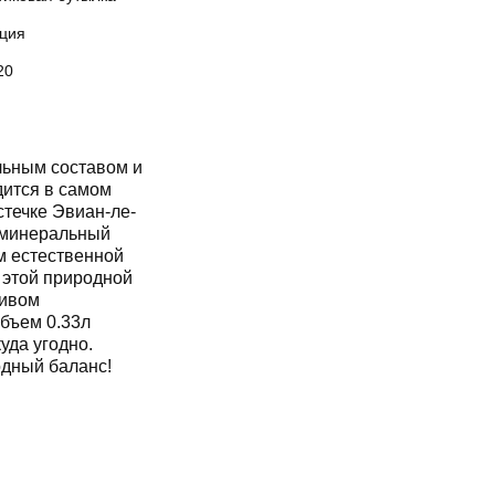
ция
20
льным составом и
дится в самом
стечке Эвиан-ле-
 минеральный
м естественной
 этой природной
ливом
объем 0.33л
куда угодно.
одный баланс!