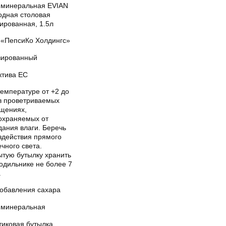
 минеральная EVIAN
одная столовая
ированная, 1.5л
«ПепсиКо Холдингс»
зированный
ктива ЕС
температуре от +2 до
 в проветриваемых
щениях,
охраняемых от
дания влаги. Беречь
здействия прямого
чного света.
ытую бутылку хранить
одильнике не более 7
.
добавления сахара
 минеральная
тиковая бутылка