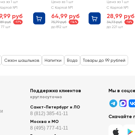
ртезианская 1-й
негазированная
негазирован
на за 1 шт
Цена за 1 шт
Цена за 1 шт
атегории
Картой №1
С Картой №1
С Картой №1
егазированная
9,99 руб
64,99 руб
28,99 руб
,89 руб
75,79 руб
34,73 руб
-17%
-14%
-16%
 77 шт
до 812 шт
до 221 шт
Сезон шашлыков
Напитки
Вода
Товары до 99 рублей
Поддержка клиентов
Мы в соцс
круглосуточно
Санкт-Петербург и ЛО
ти
8 (812) 385-41-11
Скачайте 
Москва и МО
8 (495) 777-41-11