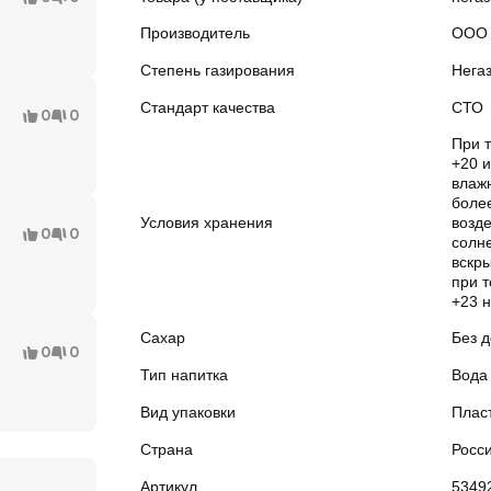
Производитель
ООО 
Степень газирования
Нега
Стандарт качества
СТО
0
0
При 
+20 
влажн
боле
Условия хранения
возд
0
0
солн
вскр
при т
+23 н
Сахар
Без 
0
0
Тип напитка
Вода
Вид упаковки
Плас
Страна
Росс
Артикул
5349