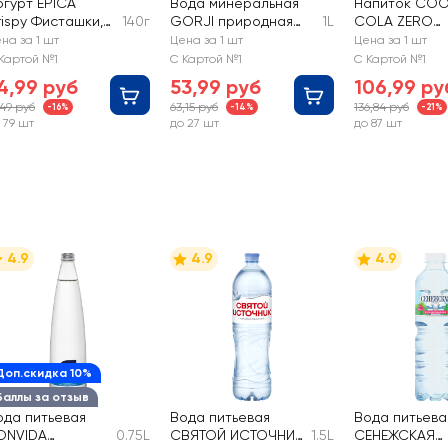
огурт EPICA
Вода минеральная
Напиток CO
rispy Фисташки,
140г
GORJI природная
1L
COLA ZERO
емена
лечебно-столовая
газированны
на за 1 шт
Цена за 1 шт
Цена за 1 шт
одсолнечника,
газированная
Картой №1
С Картой №1
С Картой №1
емный шоколад
4,99 руб
53,99 руб
106,99 ру
,5%, без змж
,49 руб
63,15 руб
136,84 руб
-16%
-14%
-21%
 79 шт
до 27 шт
до 87 шт
4.9
4.9
4.9
Доп.скидка 10%
Баллы за отзыв
ода питьевая
Вода питьевая
Вода питьева
ONVIDA
0.75L
СВЯТОЙ ИСТОЧНИК
1.5L
СЕНЕЖСКАЯ