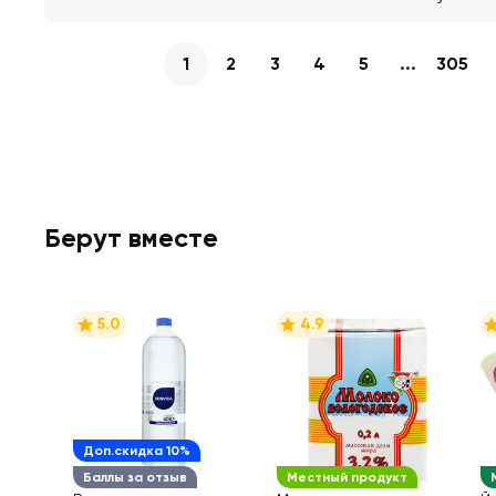
1
2
3
4
5
...
305
Берут вместе
5.0
4.9
Доп.скидка 10%
Баллы за отзыв
Местный продукт