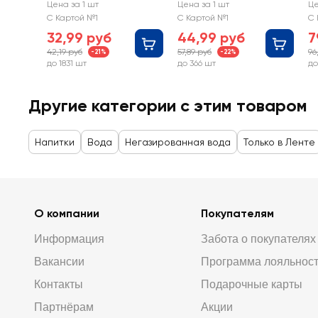
артезианская 1-й
негазированная
а
Цена за 1 шт
Цена за 1 шт
Це
категории
к
С Картой №1
С Картой №1
С 
негазированная
н
32,99 руб
44,99 руб
7
42,19 руб
57,89 руб
96
-21%
-22%
до 1831 шт
до 366 шт
до
Другие категории с этим товаром
Напитки
Вода
Негазированная вода
Только в Ленте
О компании
Покупателям
Информация
Забота о покупателях
Вакансии
Программа лояльнос
Контакты
Подарочные карты
Партнёрам
Акции