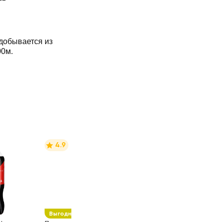
добывается из
00м.
4.9
Выгодная упаковка