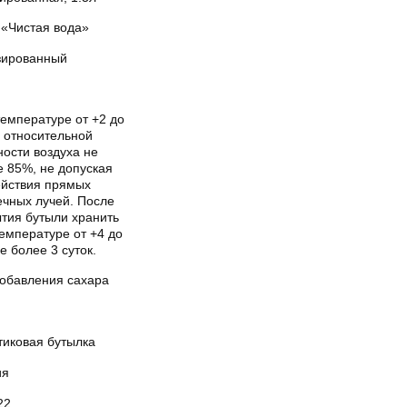
«Чистая вода»
зированный
температуре от +2 до
и относительной
ости воздуха не
е 85%, не допуская
ействия прямых
ечных лучей. После
ытия бутыли хранить
емпературе от +4 до
е более 3 суток.
добавления сахара
тиковая бутылка
ия
22