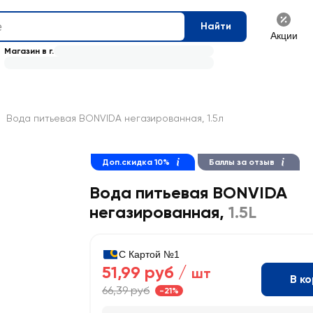
Найти
Акции
Магазин в г.
Вода питьевая BONVIDA негазированная, 1.5л
Доп.скидка 10%
Баллы за отзыв
Вода питьевая BONVIDA
негазированная
,
1.5L
С Картой №1
51,99 руб /
шт
В к
66,39 руб
-21%