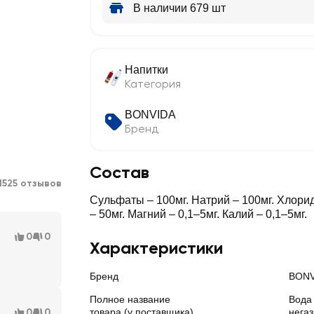
В наличии 679 шт
Напитки
Категория
BONVIDA
Бренд
Состав
1525 отзывов
Cульфаты – 100мг. Натрий – 100мг. Хлорид
– 50мг. Магний – 0,1–5мг. Калий – 0,1–5мг.
0
0
Характеристики
Бренд
BONV
Полное название
Вода
0
0
товара (у поставщика)
негаз