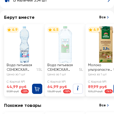
В наличии 354 шт
Берут вместе
Все
4.9
4.5
4.9
Вода питьевая
Вода питьевая
Молоко
СЕНЕЖСКАЯ
1.5L
СЕНЕЖСКАЯ
5L
ультрапастер
газированная
негазированная
изованное
Цена за 1 шт
Цена за 1 шт
Цена за 1 шт
СЕЛО
С Картой №1
С Картой №1
С Картой №1
ЗЕЛЕНОЕ 2,5%,
44,99 руб
64,99 руб
89,99 руб
без змж
57,89 руб
136,89 руб
105,29 руб
-22%
-52%
-14%
Похожие товары
Все