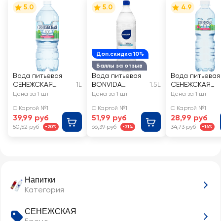
5.0
5.0
4.9
Доп.скидка 10%
Баллы за отзыв
Вода питьевая
Вода питьевая
Вода питьевая
СЕНЕЖСКАЯ
1L
BONVIDA
1.5L
СЕНЕЖСКАЯ
негазированная
негазированная
негазированн
Цена за 1 шт
Цена за 1 шт
Цена за 1 шт
я
С Картой №1
С Картой №1
С Картой №1
39,99 руб
51,99 руб
28,99 руб
50,52 руб
66,39 руб
34,73 руб
-20%
-21%
-16%
Напитки
Категория
СЕНЕЖСКАЯ