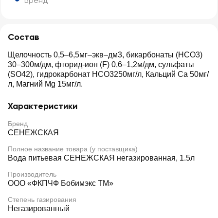
Бренд
Состав
Щелочность 0,5–6,5мг–экв–дм3, бикарбонаты (НСО3)
30–300м/дм, фторид-ион (F) 0,6–1,2м/дм, сульфаты
(SО42), гидрокарбонат HCO3250мг/л, Кальций Ca 50мг/
л, Магний Mg 15мг/л.
Характеристики
Бренд
СЕНЕЖСКАЯ
Полное название товара (у поставщика)
Вода питьевая СЕНЕЖСКАЯ негазированная, 1.5л
Производитель
ООО «ФКПЧФ Бобимэкс ТМ»
Степень газирования
Негазированный