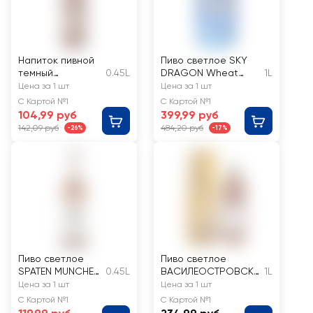
Напиток пивной
Пиво светлое SKY
темный
0.45L
DRAGON Wheat
1L
VELKOPOPOVICK
lager
Цена за 1 шт
Цена за 1 шт
Y KOZEL
нефильтрованное
С Картой №1
С Картой №1
пастеризованный
пастеризованное
104,99 руб
399,99 руб
, 3,7%
неосветленное 4,1%
142,09 руб
484,20 руб
-26%
-17%
Пиво светлое
Пиво светлое
SPATEN MUNCHEN
0.45L
ВАСИЛЕОСТРОВСКО
1L
Хеллес
Е Пшеничное
Цена за 1 шт
Цена за 1 шт
пастеризованно
нефильтрованное
С Картой №1
С Картой №1
е 5,2%
пастеризованное