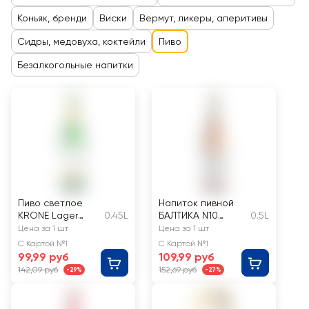
Коньяк, бренди
Виски
Вермут, ликеры, аперитивы
Сидры, медовуха, коктейли
Пиво
Безалкогольные напитки
Пиво светлое
Напиток пивной
KRONE Lager
0.45L
БАЛТИКА N10
0.5L
Biere
Юбилейное
Цена за 1 шт
Цена за 1 шт
пастеризованно
пастеризованное
С Картой №1
С Картой №1
е 4,7%
5,4%
99,99 руб
109,99 руб
142,09 руб
152,69 руб
-29%
-27%