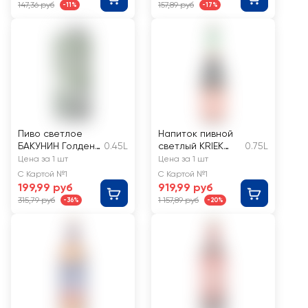
6,5%
147,36 руб
157,89 руб
-11%
-17%
Пиво светлое
Напиток пивной
БАКУНИН Голден
0.45L
светлый KRIEK
0.75L
эль
BOON EXTRA
Цена за 1 шт
Цена за 1 шт
непастеризованн
фильтрованный
С Картой №1
С Картой №1
ое
пастеризованный
199,99 руб
919,99 руб
нефильтрованно
, 4%
315,79 руб
1 157,89 руб
-36%
-20%
е неосветленное
4,5%