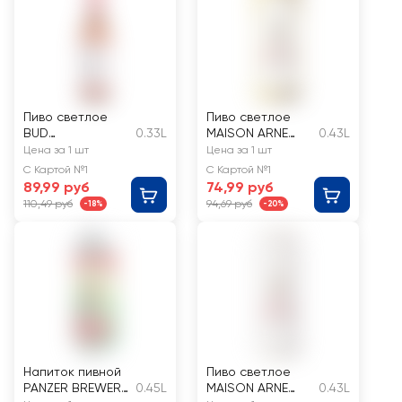
Пиво светлое
Пиво светлое
BUD
0.33L
MAISON ARNE
0.43L
пастеризованно
Блонд Эль
Цена за 1 шт
Цена за 1 шт
е 5%
пастеризованно
С Картой №1
С Картой №1
е 6,6%
89,99 руб
74,99 руб
110,49 руб
94,69 руб
-18%
-20%
Напиток пивной
Пиво светлое
PANZER BREWERY
0.45L
MAISON ARNE
0.43L