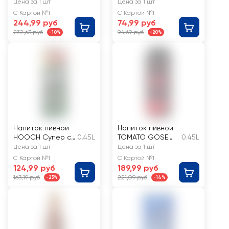
Кислое течение
Премиум Лагер
Цена за 1 шт
Цена за 1 шт
Брусника
пастеризованно
С Картой №1
С Картой №1
нефильтрованны
е 4,8%
244,99 руб
74,99 руб
й неосветленный
272,63 руб
94,69 руб
-10%
-20%
4,2%
Напиток пивной
Напиток пивной
HOOCH Супер с
0.45L
TOMATO GOSE
0.45L
соком
нефильтрованны
Цена за 1 шт
Цена за 1 шт
грейпфрута
й
С Картой №1
С Картой №1
пастеризованный
пастеризованный
124,99 руб
189,99 руб
6,5%
4,3%
163,19 руб
221,09 руб
-23%
-14%