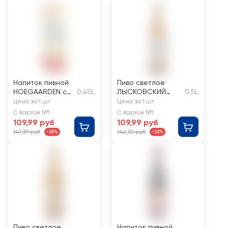
Напиток пивной
Пиво светлое
HOEGAARDEN со
0.45L
ЛЫСКОВСКИЙ
0.5L
вкусом вишни
СБОРНИК
Цена за 1 шт
Цена за 1 шт
нефильтрованны
Мюнхенское
С Картой №1
С Картой №1
й
нефильтрованное
109,99 руб
109,99 руб
пастеризованный
непастеризованн
147,39 руб
142,10 руб
-25%
-22%
4,5%
ое
неосветленное
4,7%
Пиво светлое
Напиток пивной