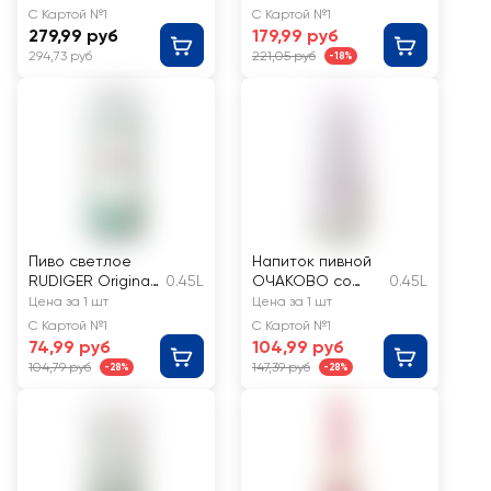
фильтрованное
Beer Blond
С Картой №1
С Картой №1
пастеризованное
нефильтрованное
279,99 руб
179,99 руб
4,5%
пастеризованное
294,73 руб
221,05 руб
-18%
неосветленное
5,2%
Пиво светлое
Напиток пивной
RUDIGER Original
0.45L
ОЧАКОВО со
0.45L
Pilsener
вкусом Мохито
Цена за 1 шт
Цена за 1 шт
пастеризованно
клубничный
С Картой №1
С Картой №1
е 4,5%
нефильтрованны
74,99 руб
104,99 руб
й
104,79 руб
147,39 руб
-28%
-28%
пастеризованный
осветленный 7%