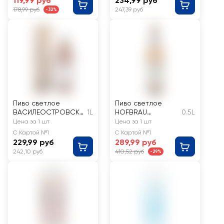
119,99 руб
234,99 руб
неосветленное 4,5%
178,99 руб
247,39 руб
-32%
Пиво светлое
Пиво светлое
ВАСИЛЕОСТРОВСКО
1L
HOFBRAU
0.5L
Е Домашнее
Хофброй
Цена за 1 шт
Цена за 1 шт
нефильтрованное
оригинальное
С Картой №1
С Картой №1
пастеризованное
фильтрованное
229,99 руб
289,99 руб
осветленное 4,5%
пастеризованное,
242,10 руб
410,52 руб
-29%
5,1%