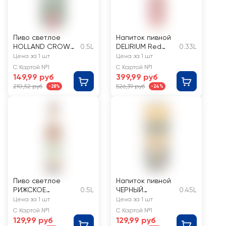
Пиво светлое
Напиток пивной
HOLLAND CROWN
0.5L
DELIRIUM Red
0.33L
Premium Lager
темное
Цена за 1 шт
Цена за 1 шт
Beer
фильтрованный
С Картой №1
С Картой №1
фильтрованное
пастеризованный
149,99 руб
399,99 руб
пастеризованное
7%
210,52 руб
526,39 руб
-28%
-24%
4,7%
Пиво светлое
Напиток пивной
РИЖСКОЕ
0.5L
ЧЕРНЫЙ
0.45L
фильтрованное
РУССКИЙ со
Цена за 1 шт
Цена за 1 шт
пастеризованное
вкусом миндаля
С Картой №1
С Картой №1
4,8%
пастеризованный
129,99 руб
129,99 руб