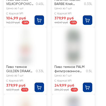
VELKOPOPOVICK
0.45L
BARBE Kriek
0.33L
Y KOZEL
пастеризованный
Цена за 1 шт
Цена за 1 шт
пастеризованное
7,0%
С Картой №1
С Картой №1
, 4%
104,99 руб
379,99 руб
142,09 руб
449,47 руб
-26%
-15%
Пиво темное
Пиво темное PALM
GULDEN DRAAK
0.33L
фильтрованное
0.5L
Classic
пастеризованное,
Цена за 1 шт
Цена за 1 шт
фильтрованное
5,2%, ж/б
С Картой №1
С Картой №1
непастеризованн
379,99 руб
249,99 руб
ое, 10,5%
463,19 руб
284,20 руб
-17%
-12%