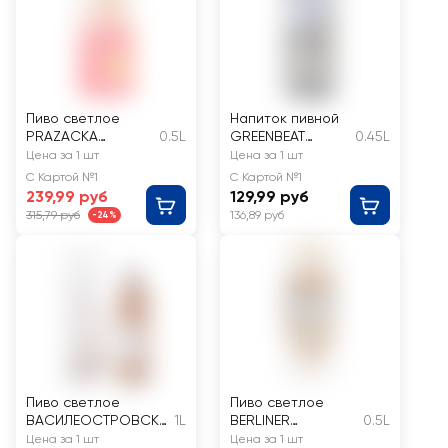
Пиво светлое
Напиток пивной
PRAZACKA
0.5L
GREENBEAT
0.45L
Пражечка
BLACK
Цена за 1 шт
Цена за 1 шт
классическое
пастеризованный
С Картой №1
С Картой №1
фильтрованное
4,7%
239,99 руб
129,99 руб
пастеризованное
315,79 руб
136,89 руб
-24%
4%
Пиво светлое
Пиво светлое
ВАСИЛЕОСТРОВСКО
1L
BERLINER
0.5L
Е Светлое
Geschichte Wheat
Цена за 1 шт
Цена за 1 шт