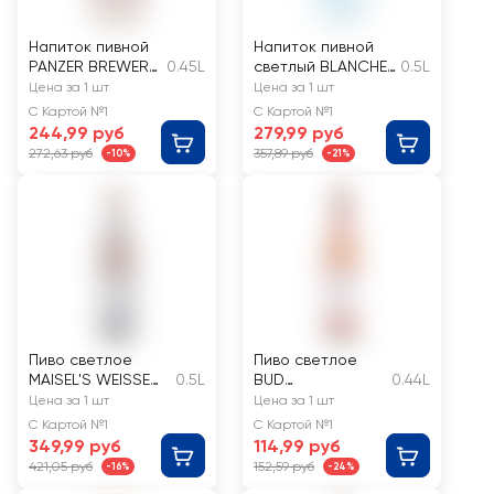
Напиток пивной
Напиток пивной
PANZER BREWERY
0.45L
светлый BLANCHE
0.5L
Малинуа
DE BRABANT
Цена за 1 шт
Цена за 1 шт
нефильтрованны
нефильтрованный
С Картой №1
С Картой №1
й
пастеризованный
244,99 руб
279,99 руб
непастеризованн
неосветленный
272,63 руб
357,89 руб
-10%
-21%
ый
4,9%
неосветленный
6,9%
Пиво светлое
Пиво светлое
MAISEL'S WEISSE
0.5L
BUD
0.44L
Original
пастеризованно
Цена за 1 шт
Цена за 1 шт
пшеничное
е 5%
С Картой №1
С Картой №1
нефильтрованное
349,99 руб
114,99 руб
непастеризованн
421,05 руб
152,59 руб
-16%
-24%
ое 5,1%