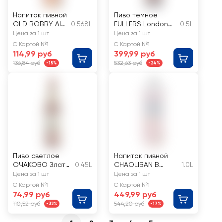
Напиток пивной
Пиво темное
OLD BOBBY Ale
0.568L
FULLERS London
0.5L
пастеризованны
pride
Цена за 1 шт
Цена за 1 шт
й 4,5%
фильтрованное
С Картой №1
С Картой №1
пастеризованное,
114,99 руб
399,99 руб
4,7%
136,84 руб
532,63 руб
-15%
-24%
Пиво светлое
Напиток пивной
ОЧАКОВО Злата
0.45L
CHAOLIBAN В
1.0L
Уличка
китайском стиле с
Цена за 1 шт
Цена за 1 шт
фильтрованное
ароматом чая
С Картой №1
С Картой №1
пастеризованно
персиковый улун
74,99 руб
449,99 руб
е 5%
5,1%
110,52 руб
544,20 руб
-32%
-17%