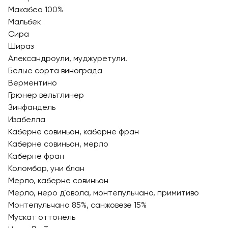
Макабео 100%
Мальбек
Сира
Шираз
Александроули, муджуретули.
Белые сорта винограда
Верментино
Грюнер вельтлинер
Зинфандель
Изабелла
Каберне совиньон, каберне фран
Каберне совиньон, мерло
Каберне фран
Коломбар, уни блан
Мерло, каберне совиньон
Мерло, неро д`авола, монтепульчано, примитиво
Монтепульчано 85%, санжовезе 15%
Мускат оттонель