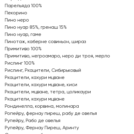
Парельяда 100%
Пекорино
Пино неро
Пино нуар 85%, гренаш 15%
Пино нуар, гаме
Пинотаж, каберне совиньон, шираз
Примитиво 100%
Примитиво, негроамаро, неро ди троя, мерло
Рислинг 100%
Рислинг, Ркацители, Сибирьковый
Ркацители, кахури мцване
Ркацители, кахури мцване, киси
Ркацители, мцване, тетра, цоликаури
Ркацители, кахури мцване
Рондинелла, корвина, молинара
Ропейру, фернау пиреш, рабу де овелья
Рупейру, Рабо де овелья
Рупейру, Фернау Пиреш, Аринту