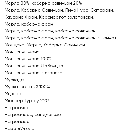
Мерло 80%, каберне совиньон 20%
Мерло, Каберне Совиньон, Пино Нуар, Саперави,
Каберне Фран, Красностоп золотовский
Мерло, каберне фран
Мерло, каберне фран, каберне совиньон
Мерло, каберне фран, каберне совиньон и таннат
Молдова, Мерло, Каберне Совиньон
Монтепульчано
Монтепульчано 100%
Монтепульчано Дабруццо
Монтепульчано, Чезанезе
Мускаде
Мускат желтый 100%
Мцване
Мюллер Тургау 100%
Негроамаро
Негроамаро, санджовезе
Негромаро
Неро д'Авола