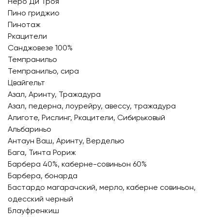
Неро Ди Троя
Пино гриджио
Пинотаж
Ркацители
Санджовезе 100%
Темпранильо
Темпранильо, сира
Цвайгельт
Азал, Аринту, Тражадура
Азал, педерна, лоурейру, авессу, тражадура
Алиготе, Рислинг, Ркацители, Сибирьковый
Альбариньо
Антаун Ваш, Аринту, Верделью
Бага, Тинта Рориж
Барбера 40%, каберне-совиньон 60%
Барбера, бонарда
Бастардо магарачский, мерло, каберне совиньон,
одесский черный
Блауфренкиш