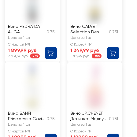
Вино PEDRA DA
Вино CALVET
AUGA
0.75L
Selection Des
0.75L
Альбариньо Риас
Princes Бордо
Цена за 1 шт
Цена за 1 шт
Байшас
сортовое
С Картой №1
С Картой №1
ординарное
ординарное
1 899,99 руб
1 249,99 руб
сортовое белое
белое сухое
2 631,57 руб
1 789,49 руб
-27%
-30%
сухое
Вино BANFI
Вино JP.CHENET
Principessa Gavia
0.75L
Делишес Медиум
0.75L
Gavi ординарное
Свит розовое
Цена за 1 шт
Цена за 1 шт
сортовое белое
полусладкое
С Картой №1
С Картой №1
сухое