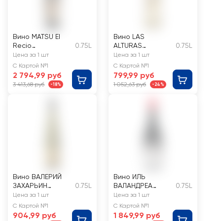
Вино MATSU El
Вино LAS
Recio
0.75L
ALTURAS
0.75L
выдержанное
Шардоне белое
Цена за 1 шт
Цена за 1 шт
красное сухое
сухое
С Картой №1
С Картой №1
2 794,99 руб
799,99 руб
3 413,68 руб
1 052,63 руб
-18%
-24%
Вино ВАЛЕРИЙ
Вино ИЛЬ
ЗАХАРЬИН
0.75L
ВАЛАНДРЕА
0.75L
Российское
Гуттурнио
Цена за 1 шт
Цена за 1 шт
Рислинг Крым
Суперьоре дель
С Картой №1
С Картой №1
белое сухое
Поджиарелло
904,99 руб
1 849,99 руб