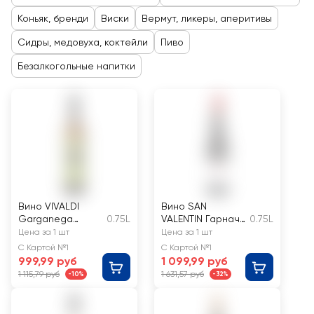
Коньяк, бренди
Виски
Вермут, ликеры, аперитивы
Сидры, медовуха, коктейли
Пиво
Безалкогольные напитки
Вино VIVALDI
Вино SAN
Garganega
0.75L
VALENTIN Гарнача
0.75L
Veneto сортовое
сортовое
Цена за 1 шт
Цена за 1 шт
ординарное
ординарное
С Картой №1
С Картой №1
белое полусухое
красное сухое
999,99 руб
1 099,99 руб
1 115,79 руб
1 631,57 руб
-10%
-32%