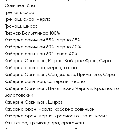
Совиньон блан
Гренаш, сира
Гренаш, сира, мерло
Гренаш, шираз
Грюнер Вельтлинер 100%
Каберне совиньон 55%, мерло 45%
Каберне совиньон 60%, мерло 40%
Каберне совиньон 60%, сира 40%
Каберне Совиньон, Мерло, Каберне Фран, Сира
Каберне совиньон, мерло, таннат
Каберне Совиньон, Санджовезе, Примитиво, Сира
Каберне совиньон, саперави, мерло
Каберне Совиньон, Цимлянский Черный, Красностоп
Золотовский
Каберне Совиньон, Шираз
Каберне фран, мерло, каберне совиньон
Каберне фран, мерло, красностоп золотвский
Каштелао, тринкадейра, арагонеш