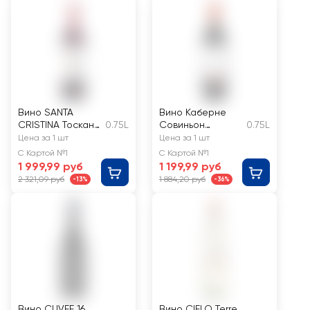
полусухое
Вино SANTA
Вино Каберне
CRISTINA Тоскана
0.75L
Совиньон
0.75L
ординарное
ординарное
Цена за 1 шт
Цена за 1 шт
красное сухое
красное
С Картой №1
С Картой №1
полусухое
1 999,99 руб
1 199,99 руб
2 321,09 руб
1 884,20 руб
-13%
-36%
Вино CUVEE 16
Вино CIELO Terre