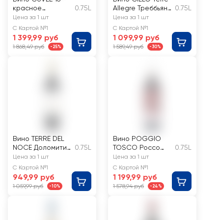
красное
0.75L
Allegre Треббьяно
0.75L
полусухое
Апулия
Цена за 1 шт
Цена за 1 шт
ординарное
С Картой №1
С Картой №1
белое
1 399,99 руб
1 099,99 руб
полусладкое
1 868,49 руб
1 589,49 руб
-25%
-30%
Вино TERRE DEL
Вино POGGIO
NOCE Доломити
0.75L
TOSCO Россо
0.75L
Мерло
Тоскано
Цена за 1 шт
Цена за 1 шт
выдержанное
сортовое
С Картой №1
С Картой №1
сортовое
красное сухое
949,99 руб
1 199,99 руб
красное сухое
1 059,99 руб
1 578,94 руб
-10%
-24%