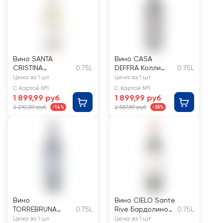
Вино SANTA
Вино CASA
CRISTINA
0.75L
DEFFRA Колли
0.75L
Vermentino
Беричи Ризерва
Цена за 1 шт
Цена за 1 шт
Тоскана
выдержанное
С Картой №1
С Картой №1
ординарное
красное
1 899,99 руб
1 899,99 руб
сортовое белое
полусухое
2 210,59 руб
2 557,89 руб
-14%
-25%
сухое
Вино
Вино CIELO Sante
TORREBRUNA
0.75L
Rive Бардолино
0.75L
Санджовезе
ординарное
Цена за 1 шт
Цена за 1 шт