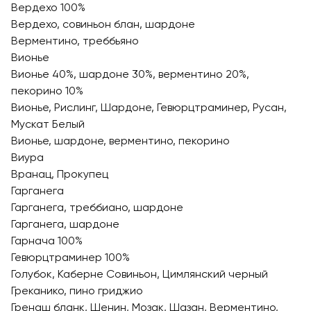
Вердехо 100%
Вердехо, совиньон блан, шардоне
Верментино, треббьяно
Вионье
Вионье 40%, шардоне 30%, верментино 20%,
пекорино 10%
Вионье, Рислинг, Шардоне, Гевюрцтраминер, Русан,
Мускат Белый
Вионье, шардоне, верментино, пекорино
Виура
Вранац, Прокупец
Гарганега
Гарганега, треббиано, шардоне
Гарганега, шардоне
Гарнача 100%
Гевюрцтраминер 100%
Голубок, Каберне Совиньон, Цимлянский черный
Греканико, пино гриджио
Гренаш бланк, Шенин, Мозак, Шазан, Верментино,