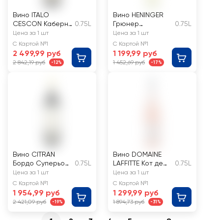
Вино ITALO
Вино HENINGER
CESCON Каберне
0.75L
Грюнер
0.75L
Пиаве сортовое
Вельтлинер
Цена за 1 шт
Цена за 1 шт
красное сухое
белое сухое
С Картой №1
С Картой №1
2 499,99 руб
1 199,99 руб
2 842,19 руб
1 452,69 руб
-12%
-17%
Вино CITRAN
Вино DOMAINE
Бордо Суперьор
0.75L
LAFFITTE Кот де
0.75L
красное сухое
Гасконь Домен
Цена за 1 шт
Цена за 1 шт
Лаффит Розе
С Картой №1
С Картой №1
ординарное
1 954,99 руб
1 299,99 руб
розовое сухое
2 421,09 руб
1 894,73 руб
-19%
-31%