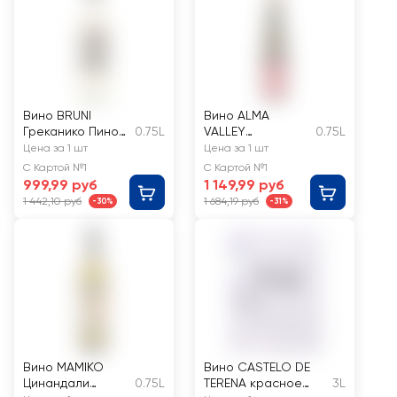
Вино BRUNI
Вино ALMA
Греканико Пино
0.75L
VALLEY
0.75L
Гриджо
Российское
Цена за 1 шт
Цена за 1 шт
ординарное
Рислинг белое
С Картой №1
С Картой №1
белое полусухое
полусухое
999,99 руб
1 149,99 руб
1 442,10 руб
1 684,19 руб
-30%
-31%
Вино MAMIKO
Вино CASTELO DE
Цинандали
0.75L
TERENA красное
3L