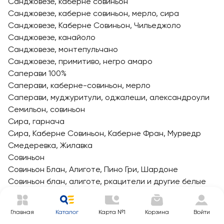
Санджовезе, каберне совиньон
Санджовезе, каберне совиньон, мерло, сира
Санджовезе, Каберне Совиньон, Чильеджоло
Санджовезе, канайоло
Санджовезе, монтепульчано
Санджовезе, примитиво, негро амаро
Саперави 100%
Саперави, каберне-совиньон, мерло
Саперави, муджуритули, оджалеши, александроули
Семильон, совиньон
Сира, гарнача
Сира, Каберне Совиньон, Каберне Фран, Мурведр
Смедеревка, Жилавка
Совиньон
Совиньон Блан, Алиготе, Пино Гри, Шардоне
Совиньон блан, алиготе, ркацители и другие белые
сорта
Треббьяно
Главная
Каталог
Карта №1
Корзина
Войти
Треббьяно, мальвазия, мускат белый