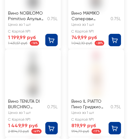
Вино NOBILOMO
Вино MAMIKO
Primitivo Апулья
0.75L
Саперави
0.75L
сортовое
ординарное
Цена за 1 шт
Цена за 1 шт
красное сухое
сортовое
С Картой №1
С Картой №1
красное сухое
1 199,99 руб
749,99 руб
1 431,57 руб
1 042,10 руб
-16%
-28%
Вино TENUTA DI
Вино IL PIATTO
BURCHINO
0.75L
Пино Гриджио
0.75L
Говерно аль Узо
Розато Делле
Цена за 1 шт
Цена за 1 шт
Тоскана красное
Венеция
С Картой №1
С Картой №1
полусухое
сортовое
1 449,99 руб
819,99 руб
ординарное
2 894,73 руб
994,79 руб
-49%
-17%
розовое