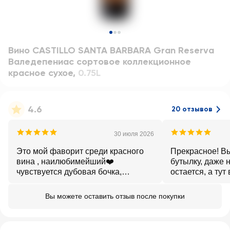
Вино CASTILLO SANTA BARBARA Gran Reserva
Валедепениас сортовое коллекционное
красное сухое
,
0.75L
4.6
20 отзывов
30 июля 2026
Это мой фаворит среди красного
Прекрасное! В
вина , наилюбимейший❤️
бутылку, даже 
чувствуется дубовая бочка,
остается, а тут 
терпкость, очень дорогой вкус
понравилось.
Вы можете оставить отзыв после покупки