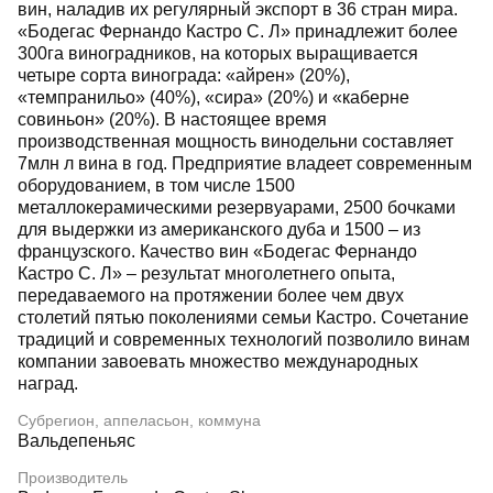
вин, наладив их регулярный экспорт в 36 стран мира.
«Бодегас Фернандо Кастро С. Л» принадлежит более
300га виноградников, на которых выращивается
четыре сорта винограда: «айрен» (20%),
«темпранильо» (40%), «сира» (20%) и «каберне
совиньон» (20%). В настоящее время
производственная мощность винодельни составляет
7млн л вина в год. Предприятие владеет современным
оборудованием, в том числе 1500
металлокерамическими резервуарами, 2500 бочками
для выдержки из американского дуба и 1500 – из
французского. Качество вин «Бодегас Фернандо
Кастро С. Л» – результат многолетнего опыта,
передаваемого на протяжении более чем двух
столетий пятью поколениями семьи Кастро. Сочетание
традиций и современных технологий позволило винам
компании завоевать множество международных
наград.
Субрегион, аппеласьон, коммуна
Вальдепеньяс
Производитель