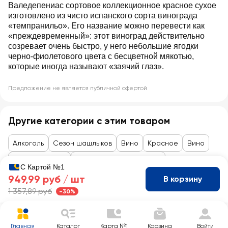
Валедепениас сортовое коллекционное красное сухое
изготовлено из чисто испанского сорта винограда
«темпранильо». Его название можно перевести как
«преждевременный»: этот виноград действительно
созревает очень быстро, у него небольшие ягодки
черно-фиолетового цвета с бесцветной мякотью,
которые иногда называют «заячий глаз».
Предложение не является публичной офертой
Другие категории с этим товаром
Алкоголь
Сезон шашлыков
Вино
Красное
Вино
Вино сортовое
Слабоалкогольное вино
С Картой №1
949,99 руб /
шт
В корзину
1 357,89 руб
-30%
Главная
Каталог
Карта №1
Корзина
Войти