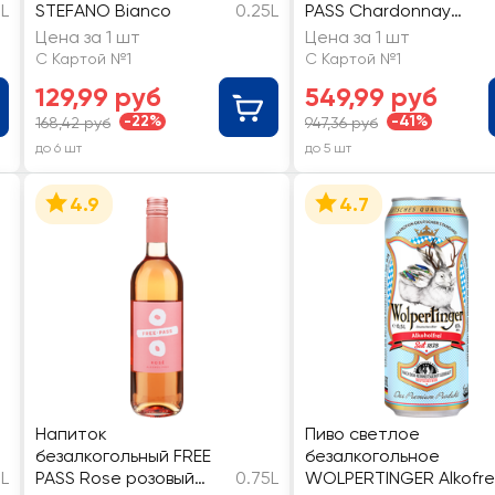
5L
STEFANO Bianco
0.25L
PASS Chardonnay
белый полусладкий
Цена за 1 шт
Цена за 1 шт
С Картой №1
С Картой №1
129,99 руб
549,99 руб
-22%
-41%
168,42 руб
947,36 руб
до 6 шт
до 5 шт
4.9
4.7
Напиток
Пиво светлое
безалкогольный FREE
безалкогольное
5L
PASS Rose розовый
0.75L
WOLPERTINGER Alkofre