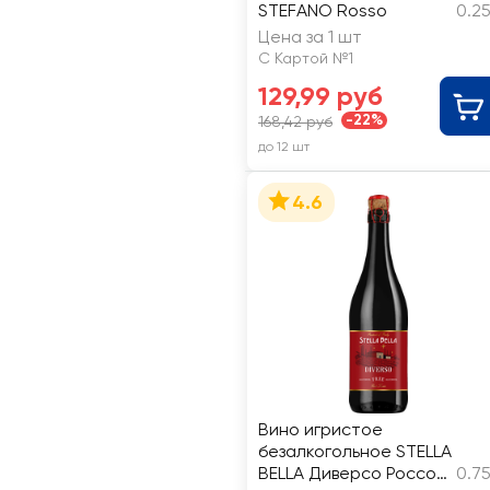
STEFANO Rosso
0.2
Цена за 1 шт
С Картой №1
129,99 руб
-22%
168,42 руб
до 12 шт
4.6
Вино игристое
безалкогольное STELLA
BELLA Диверсо Россо
0.7