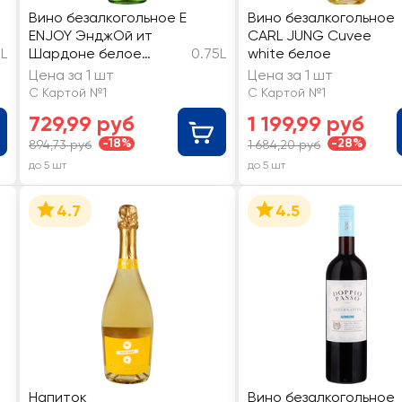
Вино безалкогольное E
Вино безалкогольное
ENJOY ЭнджОй ит
CARL JUNG Cuvee
5L
Шардоне белое
0.75L
white белое
полусладкое
Цена за 1 шт
Цена за 1 шт
С Картой №1
С Картой №1
729,99 руб
1 199,99 руб
-18%
-28%
894,73 руб
1 684,20 руб
до 5 шт
до 5 шт
4.7
4.5
Напиток
Вино безалкогольное