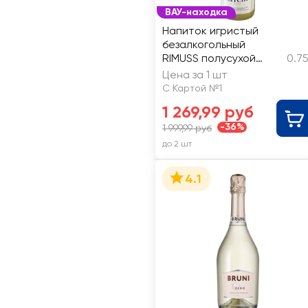
ВАУ-находка
Напиток игристый
безалкогольный
RIMUSS полусухой
0.7
белый
Цена за 1 шт
С Картой №1
1 269,99 руб
-36%
1 999,99 руб
до 2 шт
4.1