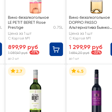
Вино безалкогольное
Вино безалкогольное
LE PETIT BERET Rose
DOPPIO PASSO
5L
Prestige
0.75L
Альтернатива Бьянко
белое
Цена за 1 шт
Цена за 1 шт
С Картой №1
С Картой №1
899,99 руб
1 299,99 руб
-17%
-22%
1 089,49 руб
1 684,20 руб
до 2 шт
до 1 шт
2.7
4.5