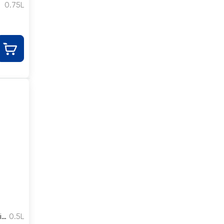
0.75L
i
0.5L