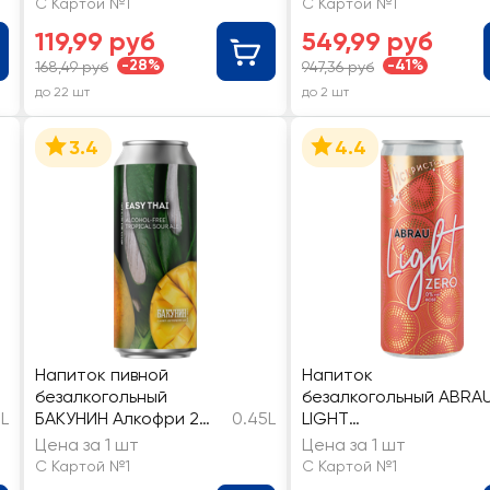
С Картой №1
С Картой №1
более 0,03%
119,99 руб
549,99 руб
-28%
-41%
168,49 руб
947,36 руб
до 22 шт
до 2 шт
3.4
4.4
Напиток пивной
Напиток
безалкогольный
безалкогольный ABRA
5L
БАКУНИН Алкофри 2
0.45L
LIGHT
нефильтрованный
ароматизированный
Цена за 1 шт
Цена за 1 шт
непастеризованный
сильногазированный
С Картой №1
С Картой №1
неосветленный
розовый