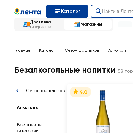
Каталог
Доставка
Магазины
Гипер Лента
Главная
—
Каталог
—
Сезон шашлыков
—
Алкоголь
—
Безалкогольные напитки
58 тов
Сезон шашлыков
4.0
Алкоголь
Все товары
категории