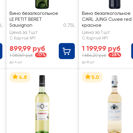
Вино безалкогольное
Вино безалкогольное
LE PETIT BERET
CARL JUNG Cuvee red
5L
Sauvignon
0.75L
красное
Цена за 1 шт
Цена за 1 шт
С Картой №1
С Картой №1
899,99 руб
1 199,99 руб
-17%
-28%
1 089,49 руб
1 684,20 руб
до 4 шт
до 8 шт
4.8
5.0