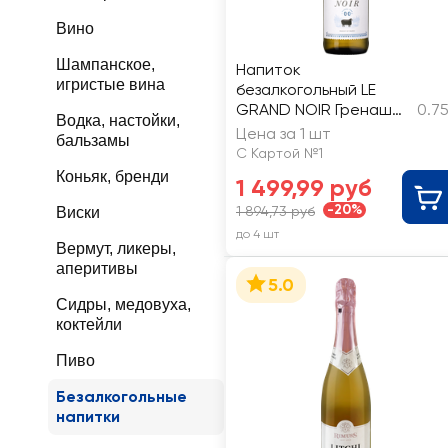
Вино
Шампанское,
Напиток
игристые вина
безалкогольный LE
GRAND NOIR Гренаш
0.7
Водка, настойки,
Блан Шардоне Ле
Цена за 1 шт
бальзамы
Селье Жан д'Алибер
С Картой №1
негазированный
Коньяк, бренди
1 499,99 руб
-20%
1 894,73 руб
Виски
до 4 шт
Вермут, ликеры,
аперитивы
5.0
Сидры, медовуха,
коктейли
Пиво
Безалкогольные
напитки