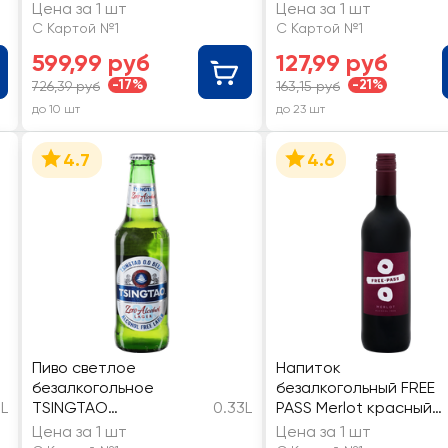
полусладкий
фильтрованное
Цена за 1 шт
Цена за 1 шт
пастеризованное не
С Картой №1
С Картой №1
более 0,5%
599,99 руб
127,99 руб
-17%
-21%
726,39 руб
163,15 руб
до 10 шт
до 23 шт
4.7
4.6
Пиво светлое
Напиток
безалкогольное
безалкогольный FREE
5L
TSINGTAO
0.33L
PASS Merlot красный
фильтрованное
полусладкий
Цена за 1 шт
Цена за 1 шт
пастеризованное, не