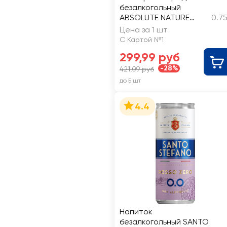
безалкогольный
ABSOLUTE NATURE
0.7
брют осветленный
Цена за 1 шт
газированный
С Картой №1
299,99 руб
-28%
421,09 руб
до 5 шт
4.4
Напиток
безалкогольный SANTO