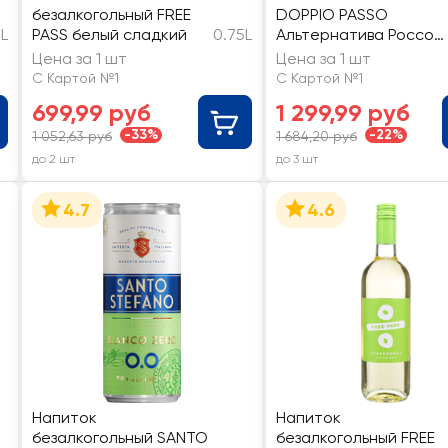
безалкогольный FREE
DOPPIO PASSO
5L
PASS белый сладкий
0.75L
Альтернатива Россо
красное
Цена за 1 шт
Цена за 1 шт
С Картой №1
С Картой №1
699,99 руб
1 299,99 руб
-33%
-22%
1 052,63 руб
1 684,20 руб
до 2 шт
до 3 шт
4.7
4.6
Напиток
Напиток
безалкогольный SANTO
безалкогольный FREE