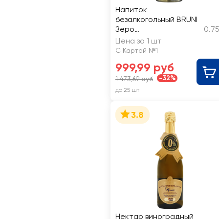
Напиток
безалкогольный BRUNI
Зеро
0.7
сильногазированный с
Цена за 1 шт
виноградным соком
С Картой №1
999,99 руб
-32%
1 473,69 руб
до 25 шт
3.8
Нектар виноградный