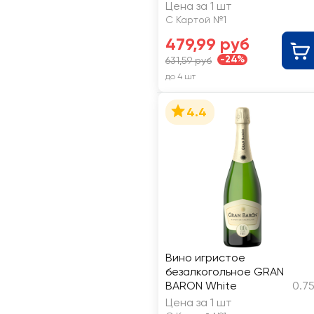
красное сладкое
Цена за 1 шт
С Картой №1
479,99 руб
-24%
631,59 руб
до 4 шт
4.4
Вино игристое
безалкогольное GRAN
BARON White
0.7
Цена за 1 шт