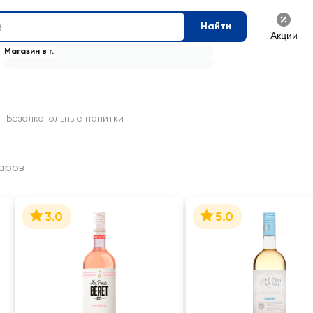
Найти
Акции
Магазин в г.
Безалкогольные напитки
аров
3.0
5.0