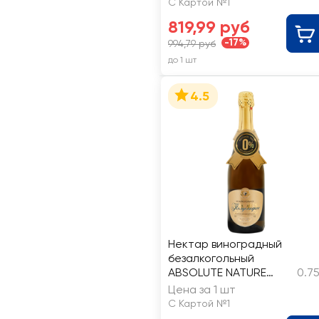
С Картой №1
819,99 руб
-17%
994,79 руб
до 1 шт
4.5
Нектар виноградный
безалкогольный
ABSOLUTE NATURE
0.7
полусладкий
Цена за 1 шт
осветленный
С Картой №1
газированный