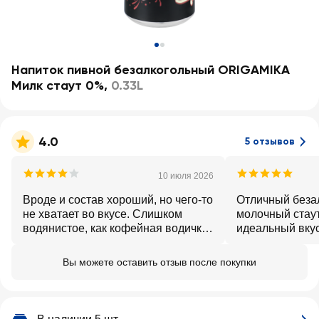
Напиток пивной безалкогольный ORIGAMIKA
Милк стаут 0%
,
0.33L
4.0
5 отзывов
10 июля 2026
Вроде и состав хороший, но чего-то
Отличный беза
не хватает во вкусе. Слишком
молочный стаут
водянистое, как кофейная водичка
идеальный вкус
по вкусу, не стОит этих денег.
водянистый
Афанасий стаут в разы лучше по
Вы можете оставить отзыв после покупки
вкусу.