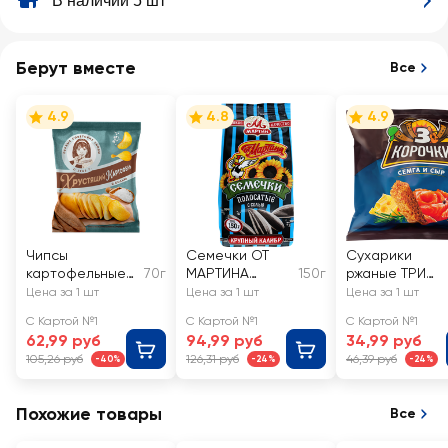
В наличии 5 шт
Берут вместе
Все
4.9
4.8
4.9
Чипсы
Семечки ОТ
Сухарики
картофельные
70г
МАРТИНА
150г
ржаные ТРИ
ХРУСТЯЩИЙ
полосатые
КОРОЧКИ Сыр
Цена за 1 шт
Цена за 1 шт
Цена за 1 шт
КАРТОФЕЛЬ с
обжаренные
и семга
С Картой №1
С Картой №1
С Картой №1
солью, в
отборные
62,99 руб
94,99 руб
34,99 руб
ломтиках
соленые
105,26 руб
126,31 руб
46,39 руб
-40%
-24%
-24%
Похожие товары
Все