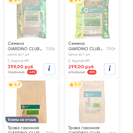
4.9
4.9
Семена
Семена
GIARDINO CLUB
700г
GIARDINO CLUB
700г
Трава газонная
Трава газонная
Цена за 1 шт
Цена за 1 шт
Спортивная
Универсальная
С Картой №1
С Картой №1
399,00 руб
299,00 руб
736,84 руб
673,68 руб
-45%
-55%
4.9
5.0
Баллы за отзыв
Трава газонная
Трава газонная