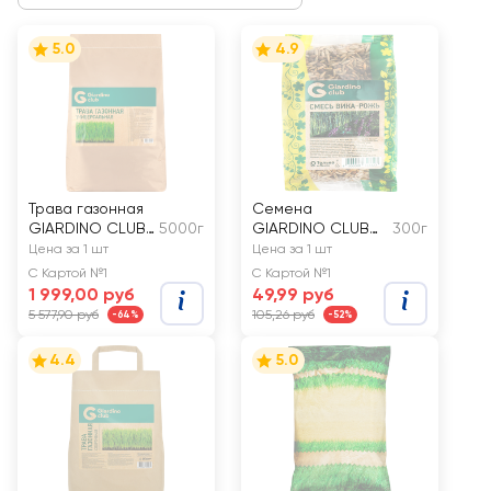
5.0
4.9
Трава газонная
Семена
GIARDINO CLUB
5000г
GIARDINO CLUB
300г
Универсальная
Смесь вико-
Цена за 1 шт
Цена за 1 шт
ржаная
С Картой №1
С Картой №1
1 999,00 руб
49,99 руб
5 577,90 руб
105,26 руб
-64%
-52%
4.4
5.0