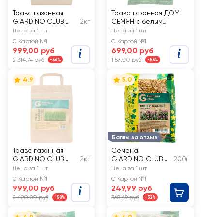
Трава газонная
Трава газонная ДОМ
GIARDINO CLUB
2кг
СЕМЯН с белым
Универсальная
клевером, эко, 1,5кг
Цена за 1 шт
Цена за 1 шт
С Картой №1
С Картой №1
999,00 руб
699,00 руб
2 314,74 руб
1 577,90 руб
-56%
-55%
4.9
5.0
Баллы за отзыв
Трава газонная
Семена
GIARDINO CLUB
2кг
GIARDINO CLUB
200г
Спортивная
Клевер красный
Цена за 1 шт
Цена за 1 шт
С Картой №1
С Картой №1
999,00 руб
249,99 руб
2 420,00 руб
368,49 руб
-58%
-32%