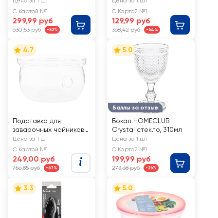
цинковый сплав, Арт.
340мл, Арт. KTBSC0414
Цена за 1 шт
Цена за 1 шт
004498
С Картой №1
С Картой №1
299,99 руб
129,99 руб
630,53 руб
368,42 руб
-52%
-64%
4.7
5.0
Баллы за отзыв
Подставка для
Бокал HOMECLUB
заварочных чайников
Crystal стекло, 310мл
HOMECLUB стекло
Цена за 1 шт
Цена за 1 шт
Арт. KTG-6
С Картой №1
С Картой №1
249,00 руб
199,99 руб
756,85 руб
273,68 руб
-67%
-26%
3.3
5.0