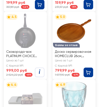
199,99 руб
159,99 руб
357,89 руб
231,57 руб
-44%
-30%
4.5
5.0
Баллы за отзыв
Сковорода-вок
Доска сервировочная
PLATINUM CHOICE
HOMECLUB 26см,
28см, литая, индукция,
дерево, Арт. WM-1
Цена за 1 шт
Цена за 1 шт
soft touch, Арт. PL-CH-
С Картой №1
С Картой №1
28WK
999,00 руб
799,99 руб
2 524,22 руб
1 577,90 руб
-60%
-49%
4.4
4.9