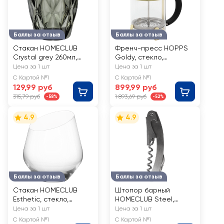
Баллы за отзыв
Баллы за отзыв
Стакан HOMECLUB
Френч-пресс HOPPS
Crystal grey 260мл,
Goldy, стекло,
стекло, Арт. EGR-1
нержавеющая сталь,
Цена за 1 шт
Цена за 1 шт
800мл, Арт. GFP-8
С Картой №1
С Картой №1
129,99 руб
899,99 руб
315,79 руб
1 893,69 руб
-58%
-52%
4.9
4.9
Баллы за отзыв
Баллы за отзыв
Стакан HOMECLUB
Штопор барный
Esthetic, стекло,
HOMECLUB Steel,
400мл, Арт. tccg-2
нержавеющая сталь,
Цена за 1 шт
Цена за 1 шт
Арт. TO-FW3
С Картой №1
С Картой №1