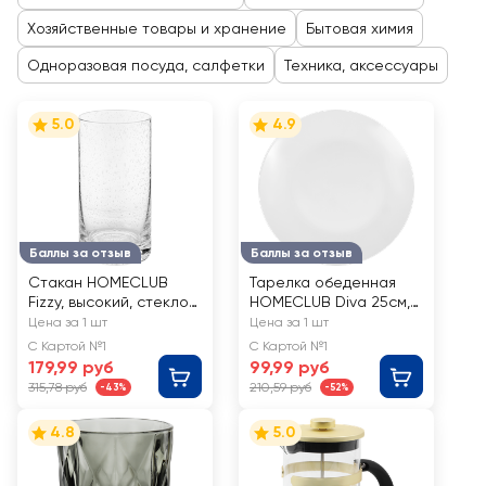
Хозяйственные товары и хранение
Бытовая химия
Одноразовая посуда, салфетки
Техника, аксессуары
5.0
4.9
Баллы за отзыв
Баллы за отзыв
Стакан HOMECLUB
Тарелка обеденная
Fizzy, высокий, стекло,
HOMECLUB Diva 25см,
355мл, Арт. SSB-24
стекло, Арт. NMP100T
Цена за 1 шт
Цена за 1 шт
С Картой №1
С Картой №1
179,99 руб
99,99 руб
315,78 руб
210,59 руб
-43%
-52%
4.8
5.0