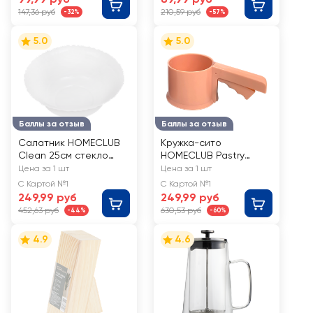
147,36 руб
210,59 руб
-32%
-57%
5.0
5.0
Баллы за отзыв
Баллы за отзыв
Салатник HOMECLUB
Кружка-сито
Clean 25см стекло
HOMECLUB Pastry
Арт. LHW100
21x10x9см, пластик
Цена за 1 шт
Цена за 1 шт
Арт. maslr-103
С Картой №1
С Картой №1
249,99 руб
249,99 руб
452,63 руб
630,53 руб
-44%
-60%
4.9
4.6