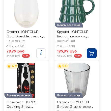
Баллы за отзыв
Стакан HOMECLUB
Кружка HOMECLUB
Gold Speckle, стекло,
Branch, керамика,
530мл, Арт. HMR2778-1
320мл, Арт. 256016
Цена за 1 шт
Цена за 1 шт
С Картой №1
С Картой №1
79,99 руб
199,99 руб
347,36 руб
484,20 руб
-76%
-58%
4.9
5.0
Баллы за отзыв
Баллы за отзыв
Орехокол HOPPS
Стакан HOMECLUB
Cooking Show,
Stripes Gray, стекло,