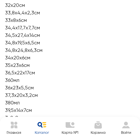
32х20см
33,8x4,4x2,3см
33х8х6см
34,4х17,7х7,7см
34,5х27,4х14см
34,8x19,5x6,5см
34,8х24,8х6,3см
34x20x6см
35x23х6см
36,5х22х17см
360мл
36х23х5,5см
37,3х20х3,2см
380мл
39,5х14х7см
3х9х8 см
4,4х6х17см
40,5х26х18см
Главная
Каталог
Карта №1
Корзина
Войти