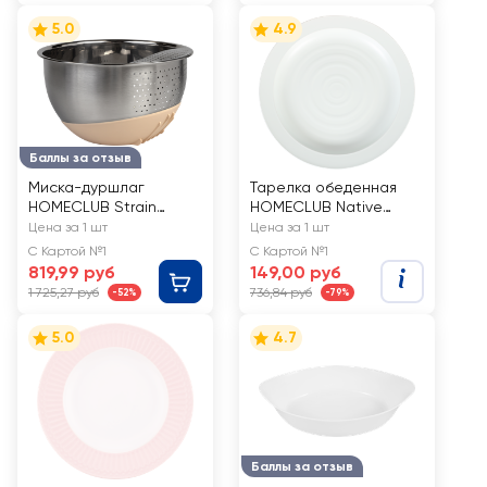
5.0
4.9
Баллы за отзыв
Миска-дуршлаг
Тарелка обеденная
HOMECLUB Strain
HOMECLUB Native
22см, с наклоном,
28cм, керамика, Арт.
Цена за 1 шт
Цена за 1 шт
нержавеющая сталь,
JH8306
С Картой №1
С Картой №1
силикон, Арт. SSB-22
819,99 руб
149,00 руб
1 725,27 руб
736,84 руб
-52%
-79%
5.0
4.7
Баллы за отзыв