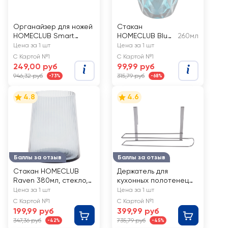
Органайзер для ножей
Стакан
HOMECLUB Smart
HOMECLUB Blue
260мл
Storage 39,5х14х7см,
260мл, низкий
Цена за 1 шт
Цена за 1 шт
пластик
Арт.
С Картой №1
С Картой №1
J48152005BGY
249,00 руб
99,99 руб
946,32 руб
315,79 руб
-73%
-68%
4.8
4.6
Баллы за отзыв
Баллы за отзыв
Стакан HOMECLUB
Держатель для
Raven 380мл, стекло,
кухонных полотенец
Арт. LJ24F315
HOMECLUB Storage,
Цена за 1 шт
Цена за 1 шт
полочный, металл,
С Картой №1
С Картой №1
Арт. EH12-3347-A
199,99 руб
399,99 руб
347,36 руб
735,79 руб
-42%
-45%