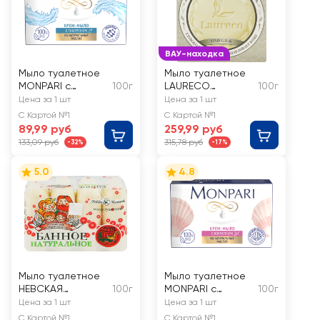
ВАУ-находка
Мыло туалетное
Мыло туалетное
MONPARI с
100г
LAURECO
100г
гиалуроном
Премиум с
Цена за 1 шт
Цена за 1 шт
Omega 6 и козьим
С Картой №1
С Картой №1
молоком
89,99 руб
259,99 руб
133,09 руб
315,78 руб
-32%
-17%
5.0
4.8
Мыло туалетное
Мыло туалетное
НЕВСКАЯ
100г
MONPARI с
100г
КОСМЕТИКА
коллагеном
Цена за 1 шт
Цена за 1 шт
Банное
С Картой №1
С Картой №1