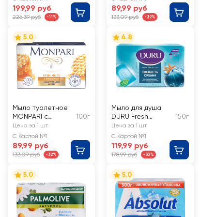
199,99 руб
89,99 руб
226,39 руб
133,09 руб
-11%
-32%
5.0
4.8
Мыло туалетное
Мыло для душа
MONPARI с
100г
DURU Fresh
150г
прополисом
Sensations Ocean
Цена за 1 шт
Цена за 1 шт
Breeze
С Картой №1
С Картой №1
89,99 руб
119,99 руб
133,09 руб
178,99 руб
-32%
-32%
5.0
5.0