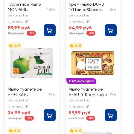
Туалетное мыло
Крем-мыло DURU
MONPARI
180г
1+1 Глина&Кокос
80г
Цветочный
масло
Цена за 1 шт
Цена за 1 шт
поцелуй
С Картой №1
С Картой №1
89,99 руб
64,99 руб
126,39 руб
94,73 руб
-28%
-31%
4.9
4.8
ВАУ-находка
Мыло туалетное
Мыло туалетное
НЕВСКАЯ
90г
BEAUTY Крем кофе
90г
КОСМЕТИКА Дивный
Цена за 1 шт
Цена за 1 шт
сад Зеленое
С Картой №1
С Картой №1
яблоко
36,99 руб
59,99 руб
51,59 руб
73,69 руб
-28%
-18%
4.6
4.6