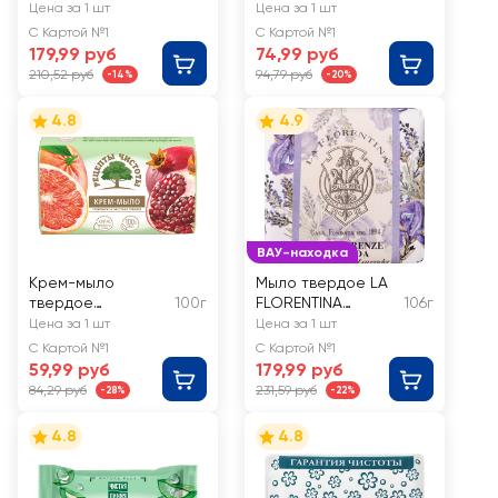
Фруктовые сады
Свежесть океана
Цена за 1 шт
Цена за 1 шт
Гранат и красный
С Картой №1
С Картой №1
виноград
179,99 руб
74,99 руб
210,52 руб
94,79 руб
-14%
-20%
4.8
4.9
ВАУ-находка
Крем-мыло
Мыло твердое LA
твердое
100г
FLORENTINA
106г
туалетное
Фруктовые сады
Цена за 1 шт
Цена за 1 шт
РЕЦЕПТЫ ЧИСТОТЫ
Флорентийский
С Картой №1
С Картой №1
Грейпфрут и
ирис и лаванда
59,99 руб
179,99 руб
экстракт граната
84,29 руб
231,59 руб
-28%
-22%
4.8
4.8