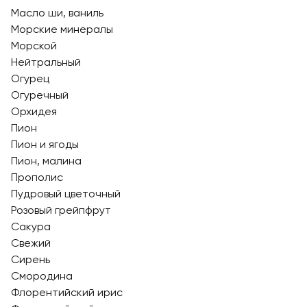
Масло ши, ваниль
Морские минералы
Морской
Нейтральный
Огурец
Огуречный
Орхидея
Пион
Пион и ягоды
Пион, малина
Прополис
Пудровый цветочный
Розовый грейпфрут
Сакура
Свежий
Сирень
Смородина
Флорентийский ирис