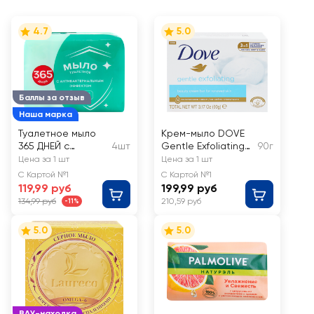
4.7
5.0
Баллы за отзыв
Наша марка
Туалетное мыло
Крем-мыло DOVE
365 ДНЕЙ с
4шт
Gentle Exfoliating
90г
антибактериальны
Нежное
Цена за 1 шт
Цена за 1 шт
м эффектом, 4x75г
отшелушивание
С Картой №1
С Картой №1
119,99 руб
199,99 руб
134,99 руб
210,59 руб
-11%
5.0
5.0
ВАУ-находка