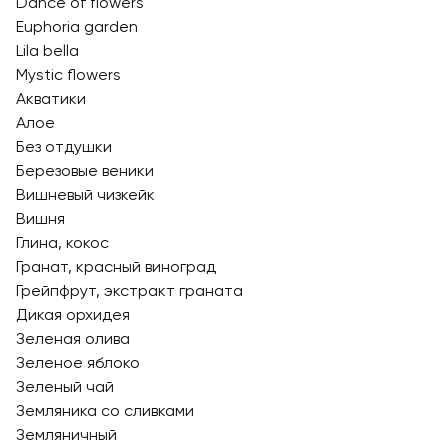
Dance of flowers
Euphoria garden
Lila bella
Mystic flowers
Акватики
Алое
Без отдушки
Березовые веники
Вишневый чизкейк
Вишня
Глина, кокос
Гранат, красный виноград
Грейпфрут, экстракт граната
Дикая орхидея
Зеленая олива
Зеленое яблоко
Зеленый чай
Земляника со сливками
Земляничный