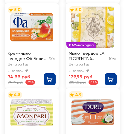
5.0
5.0
ВАУ-находка
Крем-мыло
Мыло твердое LA
твердое ФА Бали
90г
FLORENTINA
106г
Delight
Фруктовые сады
Цена за 1 шт
Цена за 1 шт
Лимон и имбирь
С Картой №1
С Картой №1
74,99 руб
179,99 руб
94,79 руб
210,52 руб
-20%
-14%
4.8
4.9