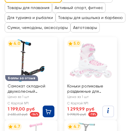
Товары для плавания
Активный спорт, фитнес
Для туризма и рыбалки
Товары для шашлыка и барбекю
Сумки, чемоданы, аксессуары
Автотовары
4.0
5.0
Баллы за отзыв
Самокат складной
Коньки роликовые
двухколесный
раздвижные для
ACTIWELL Steel S23,
девочки ACTIWELL р.
Цена за 1 шт
Цена за 1 шт
Арт. ACT-S01
34–37, со светящимся
С Картой №1
С Картой №1
колесом, Арт. PW-
1 199,00 руб
1 299,99 руб
117light
2 630,63 руб
5 998,95 руб
-54%
-78%
4.7
4.7