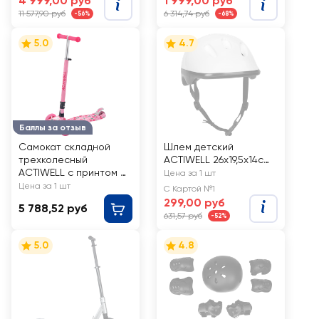
4 999,00 руб
1 999,00 руб
11 577,90 руб
6 314,74 руб
-56%
-68%
5.0
4.7
Баллы за отзыв
Самокат складной
Шлем детский
трехколесный
ACTIWELL 26х19,5х14см,
ACTIWELL с принтом и
Арт. KHEL-01
Цена за 1 шт
светящимися
Цена за 1 шт
С Картой №1
колесами, Арт. ACT-
299,00 руб
5 788,52 руб
S03 S23
631,57 руб
-52%
5.0
4.8