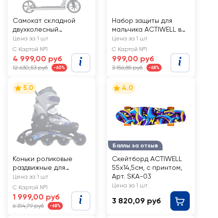
Самокат складной
Набор защиты для
двухколесный
мальчика ACTIWELL в
ACTIWELL, Арт. SHLZ
рюкзаке, Арт. RSET-01
Цена за 1 шт
Цена за 1 шт
С Картой №1
С Картой №1
4 999,00 руб
999,00 руб
12 630,53 руб
3 156,85 руб
-60%
-68%
5.0
4.0
Баллы за отзыв
Коньки роликовые
Скейтборд ACTIWELL
раздвижные для
55x14,5см, с принтом,
мальчика ACTIWELL р.
Арт. SKA-03
Цена за 1 шт
34–37, Арт. PW-117
Цена за 1 шт
С Картой №1
1 999,00 руб
3 820,09 руб
6 314,79 руб
-68%