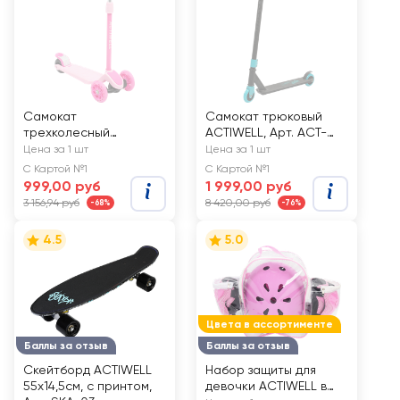
Самокат
Самокат трюковый
трехколесный
ACTIWELL, Арт. ACT-
ACTIWELL KIDS не
S09
Цена за 1 шт
Цена за 1 шт
складной, со
С Картой №1
С Картой №1
светящимися
999,00 руб
1 999,00 руб
передними колесами,
3 156,94 руб
8 420,00 руб
-68%
-76%
Арт. ACT-S02
4.5
5.0
Цвета в ассортименте
Баллы за отзыв
Баллы за отзыв
Скейтборд ACTIWELL
Набор защиты для
55x14,5см, с принтом,
девочки ACTIWELL в