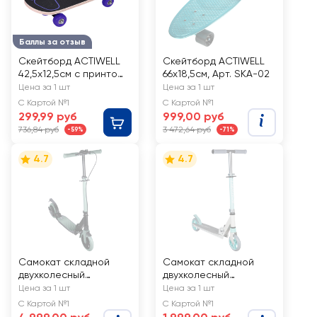
Баллы за отзыв
Скейтборд ACTIWELL
Скейтборд ACTIWELL
42,5х12,5см с принтом,
66х18,5см, Арт. SKA-02
Арт. MU23062601
Цена за 1 шт
Цена за 1 шт
С Картой №1
С Картой №1
299,99 руб
999,00 руб
736,84 руб
3 472,64 руб
-59%
-71%
4.7
4.7
Самокат складной
Самокат складной
двухколесный
двухколесный
ACTIWELL, Арт. ACT-S11
ACTIWELL, Арт. ACT-
Цена за 1 шт
Цена за 1 шт
S07
С Картой №1
С Картой №1