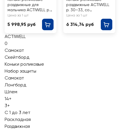
раздвижные для
раздвижные ACTIWELL
мальчика ACTIWELL р.
р. 30–33, со
34–37, со светящимся
светящимся колесом,
Цена за 1 шт
Цена за 1 шт
колесом, Арт. PW-
Арт. PW-117light
5 998,95 руб
6 314,74 руб
117light
ACTIWELL
0
Cамокат
Скейтборд
Коньки роликовые
Набор защиты
Самокат
Лонгборд
Шлем
14+
3+
С 1 до 3 лет
Раскладная
Раздвижная