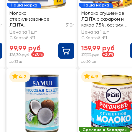
Наша марка
Наша марка
Молоко
Молоко сгущенное
стерилизованное
ЛЕНТА с сахаром и
г
ЛЕНТА
310г
какао 7,5%, без змж,
концентрированное
ГОСТ
Цена за 1 шт
Цена за 1 шт
8,5% без змж
С Картой №1
С Картой №1
99,99 руб
159,99 руб
-20%
-20%
126,39 руб
199,99 руб
до 33 шт
до 20 шт
4.2
4.9
Сделано в Беларуси