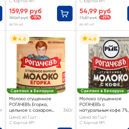
С Картой №1
С Картой №1
159,99 руб
54,99 руб
-15%
-25%
189,49 руб
73,69 руб
до 54 шт
до 40 шт
4.6
4.6
Сделано в Беларуси
Сделано в Беларуси
Молоко сгущенное
Молоко сгущенное
РОГАЧЕВЪ Егорка,
РОГАЧЕВЪ с
г
цельное с сахаром
360г
натуральным кофе 7%,
вареное 8,5%, без змж
без змж
Цена за 1 шт
Цена за 1 шт
С Картой №1
С Картой №1