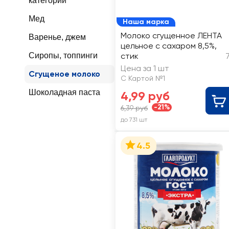
категории
Мед
Наша марка
Молоко сгущенное ЛЕНТА
Варенье, джем
цельное с сахаром 8,5%,
Сиропы, топпинги
стик
Цена за 1 шт
Сгущеное молоко
С Картой №1
Шоколадная паста
4,99 руб
-21%
6,39 руб
до 731 шт
4.5