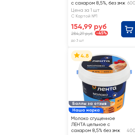
с сахаром 8,5%, без змж
600
Цена за 1 шт
С Картой №1
154,99 руб
-45%
284,29 руб
до 3 шт
4.8
Баллы за отзыв
Наша марка
Молоко сгущенное
ЛЕНТА цельное с
сахаром 8,5% без змж
400