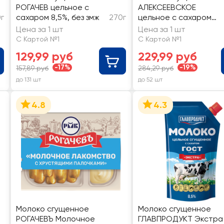
РОГАЧЕВ цельное с
АЛЕКСЕЕВСКОЕ
г
сахаром 8,5%, без змж
270г
цельное с сахаром
8,5%, без змж ГОСТ
Цена за 1 шт
Цена за 1 шт
С Картой №1
С Картой №1
129,99 руб
229,99 руб
-17%
-19%
157,89 руб
284,29 руб
до 131 шт
до 52 шт
4.8
4.3
Молоко сгущенное
Молоко сгущенное
РОГАЧЕВЪ Молочное
ГЛАВПРОДУКТ Экстра