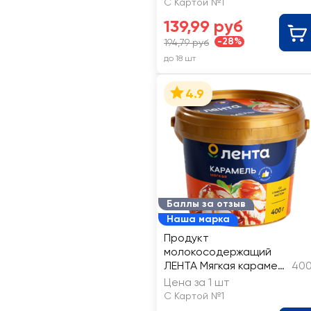
С Картой №1
139,99 руб
-28%
194,79 руб
до 18 шт
4.9
Баллы за отзыв
Наша марка
Продукт
молокосодержащий
ЛЕНТА Мягкая карамель
400
5% без змж
Цена за 1 шт
С Картой №1