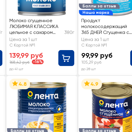
Баллы за отзыв
Наша марка
Молоко сгущенное
Продукт
ЛЮБИМАЯ КЛАССИКА
молокосодержащий
7г
цельное с сахаром
380г
365 ДНЕЙ Сгущенка с
8,5% без змж
сахаром 8,5%, 1%
Цена за 1 шт
Цена за 1 шт
молочный жир, с змж
С Картой №1
С Картой №1
139,99 руб
99,99 руб
-16%
168,42 руб
105,29 руб
до 41 шт
до 28 шт
4.8
4.9
Баллы за отзыв
Баллы за отзыв