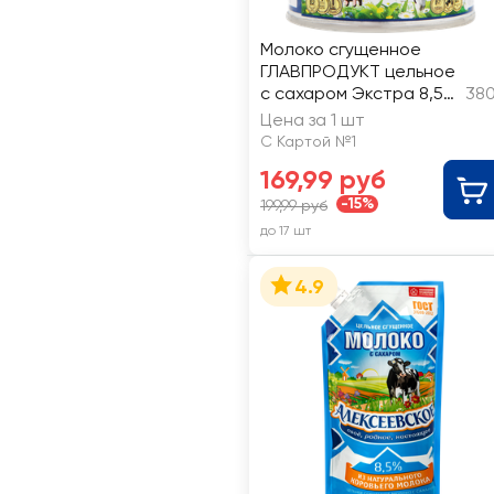
Молоко сгущенное
ГЛАВПРОДУКТ цельное
с сахаром Экстра 8,5%
380
без змж ГОСТ
Цена за 1 шт
С Картой №1
169,99 руб
-15%
199,99 руб
до 17 шт
4.9