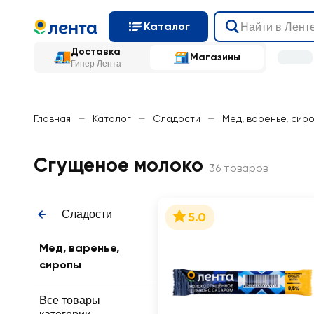
Каталог
Доставка
Магазины
Гипер Лента
Главная
—
Каталог
—
Сладости
—
Мед, варенье, сир
Сгущеное молоко
36 товаров
Сладости
5.0
Мед, варенье,
сиропы
Все товары