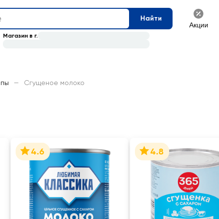
Найти
Акции
Магазин в г.
опы
—
Сгущеное молоко
4.6
4.8