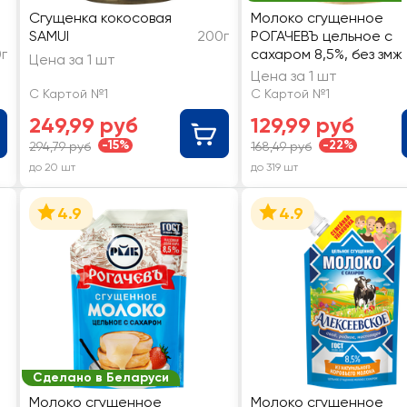
Сгущенка кокосовая
Молоко сгущенное
SAMUI
200г
РОГАЧЕВЪ цельное с
г
сахаром 8,5%, без змж
Цена за 1 шт
Цена за 1 шт
С Картой №1
С Картой №1
249,99 руб
129,99 руб
-15%
-22%
294,79 руб
168,49 руб
до 20 шт
до 319 шт
4.9
4.9
Сделано в Беларуси
Молоко сгущенное
Молоко сгущенное