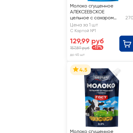
Молоко сгущенное
АЛЕКСЕЕВСКОЕ
цельное с сахаром
270
8,5%, без змж ГОСТ
Цена за 1 шт
С Картой №1
129,99 руб
-17%
157,89 руб
до 45 шт
4.5
Молоко сгущенное