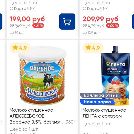
Цена за 1 шт
Цена за 1 шт
С Картой №1
С Картой №1
199,00 руб
209,99 руб
-31%
-26%
289,49 руб
284,29 руб
до 39 шт
до 109 шт
4.9
4.9
Баллы за отзыв
Наша марка
Молоко сгущенное
Молоко сгущенное
АЛЕКСЕЕВСКОЕ
ЛЕНТА с сахаром
г
Вареное 8,5%, без змж
360г
Цена за 1 шт
ГОСТ
Цена за 1 шт