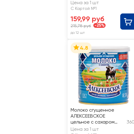
Цена за 1 шт
С Картой №1
159,99 руб
-25%
215,78 руб
до 12 шт
4.8
Молоко сгущенное
АЛЕКСЕЕВСКОЕ
цельное с сахаром
360
8,5%, без змж ГОСТ
Цена за 1 шт