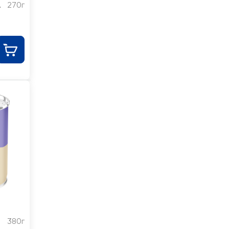
з
270г
380г