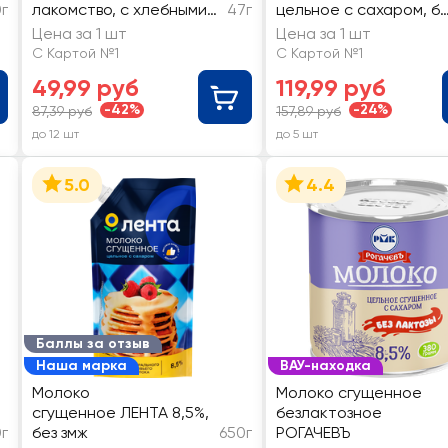
г
лакомство, с хлебными
47г
цельное с сахаром, бе
палочками
змж, ГОСТ
Цена за 1 шт
Цена за 1 шт
С Картой №1
С Картой №1
49,99 руб
119,99 руб
-42%
-24%
87,39 руб
157,89 руб
до 12 шт
до 5 шт
5.0
4.4
Баллы за отзыв
Наша марка
ВАУ-находка
Молоко
Молоко сгущенное
сгущенное ЛЕНТА 8,5%,
безлактозное
г
без змж
650г
РОГАЧЕВЪ