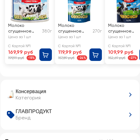
Молоко
Молоко
Молоко
сгущенное
380г
сгущенное
270г
сгущенное
ГЛАВПРОДУКТ
ГЛАВПРОДУКТ
ГЛАВПРОДУКТ
Цена за 1 шт
Цена за 1 шт
Цена за 1 шт
цельное с
Экстра
цельное с
С Картой №1
С Картой №1
С Картой №1
сахаром
цельное с
сахаром без
169,99 руб
119,99 руб
109,99 руб
Экстра 8,5%
сахаром, без
змж
199,99 руб
157,89 руб
152,69 руб
-15%
-24%
-27%
без змж ГОСТ
змж, ГОСТ
Консервация
Категория
ГЛАВПРОДУКТ
Бренд