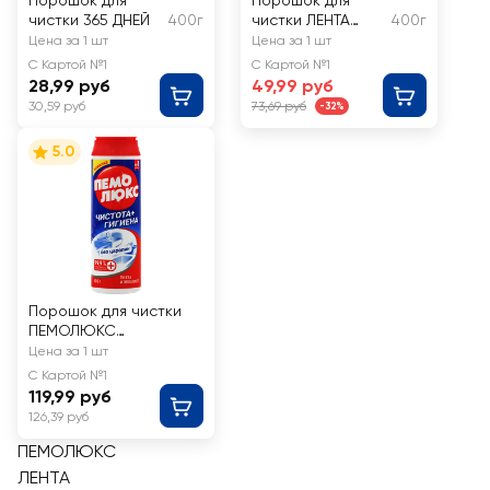
Порошок для
Порошок для
чистки 365 ДНЕЙ
400г
чистки ЛЕНТА
400г
Ослепительно
Цена за 1 шт
Цена за 1 шт
белый
С Картой №1
С Картой №1
28,99 руб
49,99 руб
30,59 руб
73,69 руб
-32%
5.0
Порошок для чистки
ПЕМОЛЮКС
Чистота+Гигиена
Цена за 1 шт
Пихта и эвкалипт, 480г
С Картой №1
119,99 руб
126,39 руб
ПЕМОЛЮКС
ЛЕНТА