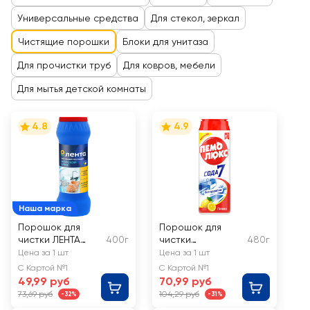
Универсальные средства
Для стекол, зеркал
Чистящие порошки
Блоки для унитаза
Для прочистки труб
Для ковров, мебели
Для мытья детской комнаты
4.8
4.9
Наша марка
Порошок для
Порошок для
чистки ЛЕНТА
400г
чистки
480г
Морской бриз
ПЕМОЛЮКС
Цена за 1 шт
Цена за 1 шт
Лимон
С Картой №1
С Картой №1
49,99 руб
70,99 руб
73,69 руб
104,29 руб
-32%
-31%