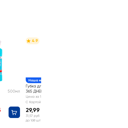
4.9
Наша марка
Губка для посуды
500мл
365 ДНЕЙ большая
5шт
9х6,3х2,5см
Цена за 1 шт
С Картой №1
б
29,99 руб
31,57 руб
до 168 шт