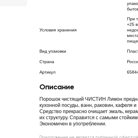
упако
бытов
При т
+25 в
Условия хранения
недо
места
пище
Вид упаковки
Плас
Страна
Росс
Артикул
6584
Описание
Порошок чистящий ЧИСТИН Лимон предна
кухонной посуды, ванн, раковин, кафеля и
Средство прекрасно очищает эмаль, керам
их структуру. Справится с самыми стойким
Экономичен в употреблении.
Предложение не является публичной офертой