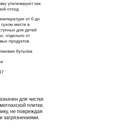
вку утилизируют как
ой отход.
емпературе от 0 до
 сухом месте в
ступных для детей
х, отдельно от
вых продуктов.
тиковая бутылка
ия
47
значен для чистки
 метлахской плитки.
ику, не повреждая
и загрязнениями.