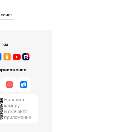
 химия
етях
приложение
Наведите
камеру
и скачайте
приложение