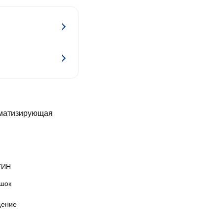
оматизирующая
ТИН
шок
ение