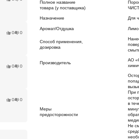
Полное название
Поро
товара (у поставщика)
ЧИСТ
Назначение
Для 
Аромат/Отдушка
Лимо
0
0
Нане
Способ применения,
повер
дозировка
смыт
АО «
Производитель
хими
0
0
Осто
попад
вызы
При 
осто
0
0
в теч
Меры
мину
предосторожности
обрат
меди
Не с
сред
необ