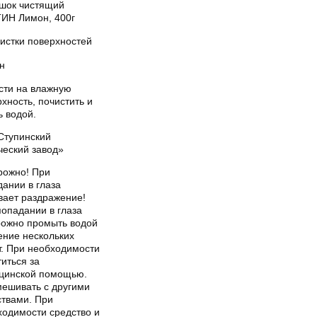
шок чистящий
ИН Лимон, 400г
чистки поверхностей
н
сти на влажную
хность, почистить и
ь водой.
Ступинский
ческий завод»
рожно! При
ании в глаза
вает раздражение!
попадании в глаза
рожно промыть водой
ение нескольких
т. При необходимости
иться за
цинской помощью.
мешивать с другими
ствами. При
ходимости средство и