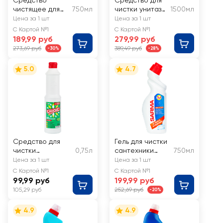
Средство
Средство для
чистящее для
750мл
чистки унитаза
1500мл
туалета GRASS
ДОМЕСТОС
Цена за 1 шт
Цена за 1 шт
WC-gel
Ультра белый
С Картой №1
С Картой №1
Professional
189,99 руб
279,99 руб
273,69 руб
389,49 руб
-30%
-28%
5.0
4.7
Средство для
Гель для чистки
чистки
0,75л
сантехники
750мл
сантехники
SARMA
Цена за 1 шт
Цена за 1 шт
САНОКС
Антиржавчина
С Картой №1
С Картой №1
99,99 руб
199,99 руб
105,29 руб
252,69 руб
-20%
4.9
4.9