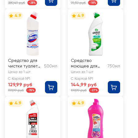
389,49 руб
91,59 руб
-28%
-18%
4.9
4.9
Средство для
Средство
чистки туалета
500мл
моющее для
750мл
ДОМЕСТОС
туалета и
Цена за 1 шт
Цена за 1 шт
Эксперт сила 7
ванных комнат
С Картой №1
С Картой №1
Ультрабелый
GRASS WC-Gel
129,99 руб
144,99 руб
199,99 руб
199,99 руб
-35%
-27%
4.9
4.9