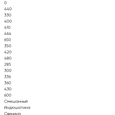
0
440
330
400
410
464
650
350
420
480
285
300
336
360
430
600
Смешанный
Индюшатина
Свинина