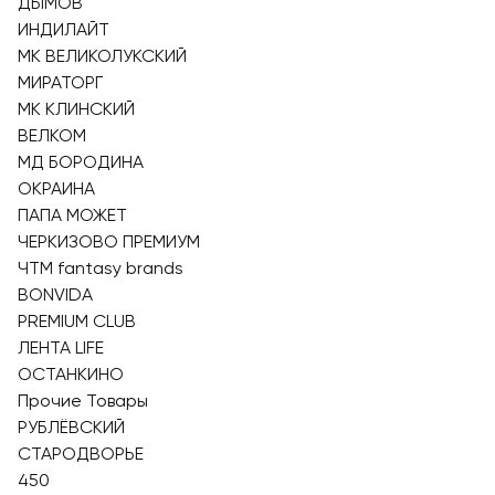
ДЫМОВ
ИНДИЛАЙТ
МК ВЕЛИКОЛУКСКИЙ
МИРАТОРГ
МК КЛИНСКИЙ
ВЕЛКОМ
МД БОРОДИНА
ОКРАИНА
ПАПА МОЖЕТ
ЧЕРКИЗОВО ПРЕМИУМ
ЧТМ fantasy brands
BONVIDA
PREMIUM CLUB
ЛЕНТА LIFE
ОСТАНКИНО
Прочие Товары
РУБЛЁВСКИЙ
СТАРОДВОРЬЕ
450