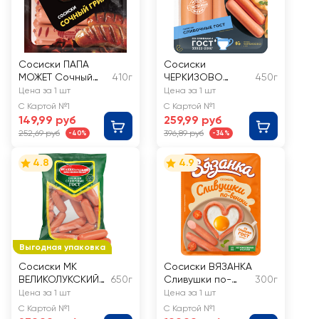
Сосиски ПАПА
Сосиски
МОЖЕТ Сочный
410г
ЧЕРКИЗОВО
450г
Гриль
Сливочные ГОСТ
Цена за 1 шт
Цена за 1 шт
С Картой №1
С Картой №1
149,99 руб
259,99 руб
252,69 руб
396,89 руб
-40%
-34%
4.8
4.9
Выгодная упаковка
Сосиски МК
Сосиски ВЯЗАНКА
ВЕЛИКОЛУКСКИЙ
650г
Сливушки по-
300г
Сливочные ГОСТ
Венски
Цена за 1 шт
Цена за 1 шт
С Картой №1
С Картой №1