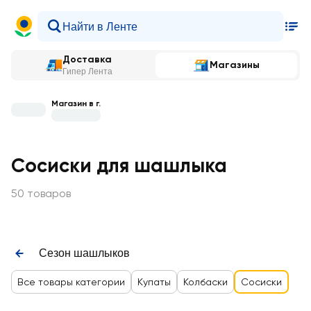
Доставка
Магазины
Гипер Лента
Магазин в г.
Сосиски для шашлыка
50 товаров
Сезон шашлыков
Все товары категории
Купаты
Колбаски
Сосиски