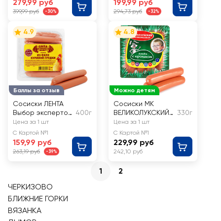
279,99 руб
199,99 руб
399,99 руб
294,73 руб
-30%
-32%
4.9
4.8
Баллы за отзыв
Можно детям
Сосиски ЛЕНТА
Сосиски МК
Выбор экспертов
400г
ВЕЛИКОЛУКСКИЙ
330г
из филе куриной
Детям с кроликом
Цена за 1 шт
Цена за 1 шт
грудки
С Картой №1
С Картой №1
159,99 руб
229,99 руб
263,19 руб
242,10 руб
-39%
1
2
ЧЕРКИЗОВО
БЛИЖНИЕ ГОРКИ
ВЯЗАНКА