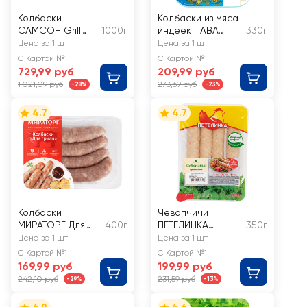
Колбаски
Колбаски из мяса
САМСОН Grill
1000г
индеек ПАВА
330г
box 4х4: мергез,
ПАВА мини,
Цена за 1 шт
Цена за 1 шт
чоризо,
рубленые
С Картой №1
С Картой №1
сальчичча,
формованные в
729,99 руб
209,99 руб
свиные с
оболочке
1 021,09 руб
273,69 руб
-28%
-23%
травами и
специями
4.7
4.7
Колбаски
Чевапчичи
МИРАТОРГ Для
400г
ПЕТЕЛИНКА
350г
гриля
Оригинальные
Цена за 1 шт
Цена за 1 шт
С Картой №1
С Картой №1
169,99 руб
199,99 руб
242,10 руб
231,59 руб
-29%
-13%