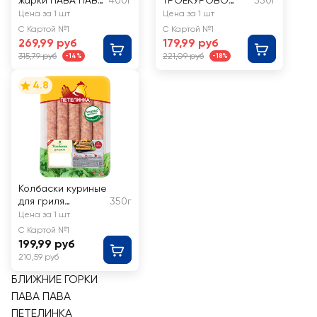
жарки ПАВА ПАВА
400г
ТРОЕКУРОВО
350г
Премиум
Курбаски мини
Цена за 1 шт
Цена за 1 шт
С Картой №1
С Картой №1
269,99 руб
179,99 руб
315,79 руб
221,09 руб
-14%
-18%
4.8
Колбаски куриные
для гриля
350г
ПЕТЕЛИНКА
Цена за 1 шт
рубленые, в
С Картой №1
оболочке
199,99 руб
210,59 руб
БЛИЖНИЕ ГОРКИ
ПАВА ПАВА
ПЕТЕЛИНКА