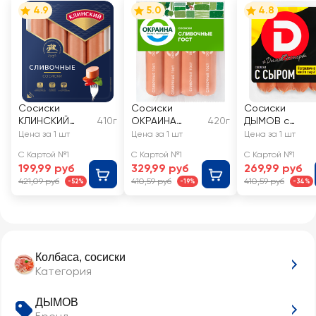
4.9
5.0
4.8
Сосиски
Сосиски
Сосиски
КЛИНСКИЙ
410г
ОКРАИНА
420г
ДЫМОВ с
Сливочные
Сливочные
сыром
Цена за 1 шт
Цена за 1 шт
Цена за 1 шт
С Картой №1
С Картой №1
С Картой №1
199,99 руб
329,99 руб
269,99 руб
421,09 руб
410,59 руб
410,59 руб
-52%
-19%
-34%
Колбаса, сосиски
Категория
ДЫМОВ