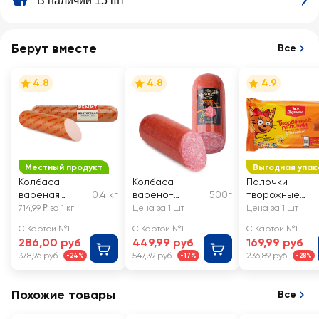
В наличии 15 шт
Берут вместе
Все
4.8
4.8
4.9
Местный продукт
Выгодная упак
Колбаса
Колбаса
Палочки
вареная
0.4 кг
варено-
500г
творожные
РЕМИТ
копченая
глазированны
714,99 ₽ за 1 кг
Цена за 1 шт
Цена за 1 шт
Докторская,
ЧЕРКИЗОВО
СВИТЛОГОРЬЕ
С Картой №1
С Картой №1
С Картой №1
весовая
ПРЕМИУМ
Три кота с
286,00 руб
449,99 руб
169,99 руб
Сервелат
ванилью в
378,96 руб
547,39 руб
236,89 руб
-24%
-17%
-28%
ГОСТ
карамельной
глазури 16%, бе
змж, палочки
Похожие товары
Все