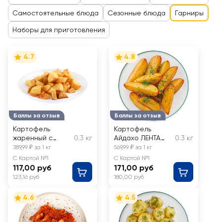
Самостоятельные блюда
Сезонные блюда
Гарниры
Наборы для приготовления
4.7
4.8
Баллы за отзыв
Баллы за отзыв
Картофель
Картофель
жаренный с
0.3 кг
Айдахо ЛЕНТА
0.3 кг
приправами
FRESH, весовой
389,99 ₽ за 1 кг
569,99 ₽ за 1 кг
С Картой №1
С Картой №1
117,00 руб
171,00 руб
123,16 руб
180,00 руб
4.6
4.5