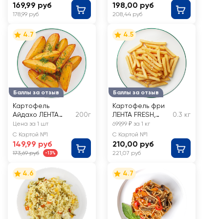
169,99 руб
198,00 руб
178,99 руб
208,44 руб
4.7
4.5
Баллы за отзыв
Баллы за отзыв
Картофель
Картофель фри
Айдахо ЛЕНТА
200г
ЛЕНТА FRESH,
0.3 кг
FRESH
весовой
Цена за 1 шт
699,99 ₽ за 1 кг
С Картой №1
С Картой №1
149,99 руб
210,00 руб
173,69 руб
221,07 руб
-13%
4.6
4.7