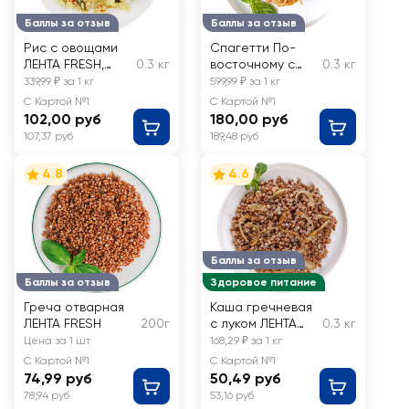
Баллы за отзыв
Баллы за отзыв
Рис с овощами
Спагетти По-
ЛЕНТА FRESH,
0.3 кг
восточному с
0.3 кг
весовой
овощами ЛЕНТА
339,99 ₽ за 1 кг
599,99 ₽ за 1 кг
FRESH, весовые
С Картой №1
С Картой №1
102,00 руб
180,00 руб
107,37 руб
189,48 руб
4.8
4.6
Баллы за отзыв
Баллы за отзыв
Здоровое питание
Греча отварная
Каша гречневая
ЛЕНТА FRESH
200г
с луком ЛЕНТА
0.3 кг
FRESH, весовая
Цена за 1 шт
168,29 ₽ за 1 кг
С Картой №1
С Картой №1
74,99 руб
50,49 руб
78,94 руб
53,16 руб