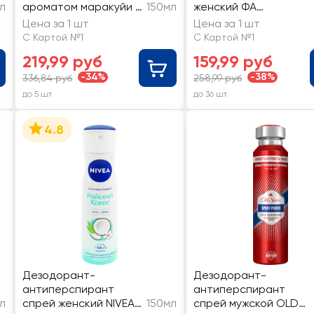
л
ароматом маракуйи и
150мл
женский ФА
персика
Защита&Комфорт Жас
Цена за 1 шт
Цена за 1 шт
150мл
С Картой №1
С Картой №1
219,99 руб
159,99 руб
-34%
-38%
336,84 руб
258,99 руб
до 5 шт
до 36 шт
4.8
Дезодорант-
Дезодорант-
антиперспирант
антиперспирант
л
спрей женский NIVEA
150мл
спрей мужской OLD