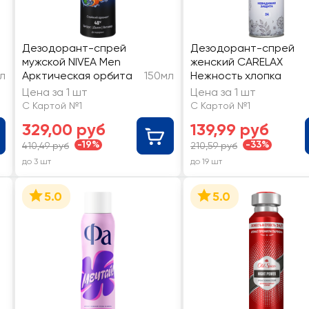
Дезодорант-спрей
Дезодорант-спрей
мужской NIVEA Men
женский CARELAX
л
Арктическая орбита
150мл
Нежность хлопка
Цена за 1 шт
Цена за 1 шт
С Картой №1
С Картой №1
329,00 руб
139,99 руб
-19%
-33%
410,49 руб
210,59 руб
до 3 шт
до 19 шт
5.0
5.0