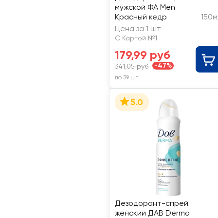
мужской ФА Men
Красный кедр
150м
Цена за 1 шт
С Картой №1
179,99 руб
-47%
341,05 руб
до 39 шт
5.0
Дезодорант-спрей
женский ДАВ Derma