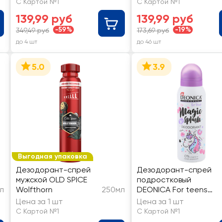
С Картой №1
С Картой №1
139,99 руб
139,99 руб
-59%
-19%
349,49 руб
173,69 руб
до 4 шт
до 46 шт
5.0
3.9
Выгодная упаковка
Дезодорант-спрей
Дезодорант-спрей
мужской OLD SPICE
подростковый
л
Wolfthorn
250мл
DEONICA For teens
Magic Splash
Цена за 1 шт
Цена за 1 шт
С Картой №1
С Картой №1