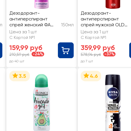
Дезодорант-
Дезодорант-
антиперспирант
антиперспирант
л
спрей женский ФА
150мл
спрей мужской OLD
Мечтай!
SPICE Night power
Цена за 1 шт
Цена за 1 шт
С Картой №1
С Картой №1
159,99 руб
359,99 руб
-24%
-37%
210,59 руб
578,94 руб
до 40 шт
до 7 шт
3.5
4.6