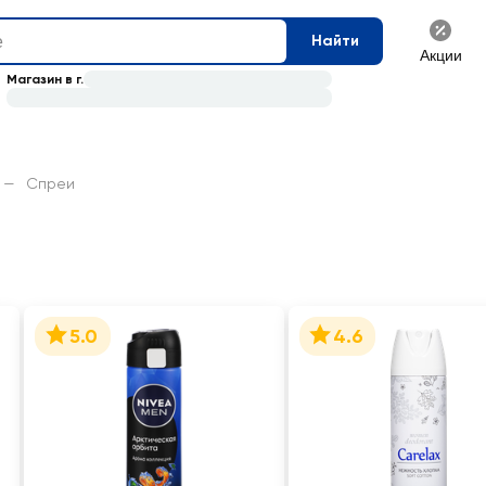
Найти
Акции
Магазин в г.
—
Спреи
5.0
4.6