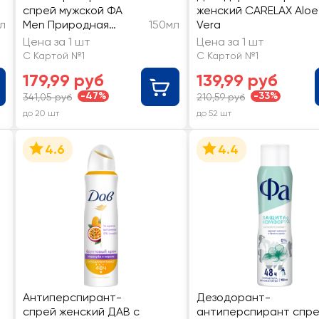
спрей мужской ФА
женский CARELAX Aloe
л
Men Природная
150мл
Vera
защита с ароматом
Цена за 1 шт
Цена за 1 шт
гуараны
С Картой №1
С Картой №1
179,99 руб
139,99 руб
-47%
-33%
341,05 руб
210,59 руб
до 20 шт
до 52 шт
4.6
4.4
Антиперспирант-
Дезодорант-
спрей женский ДАВ с
антиперспирант спр