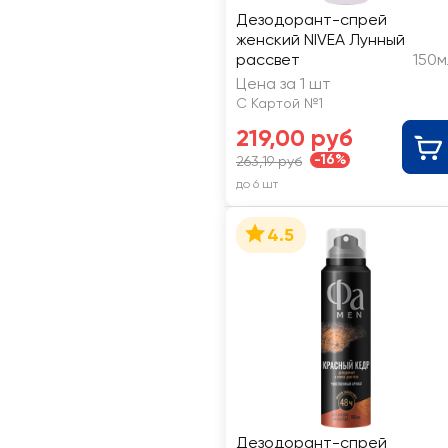
Дезодорант-спрей
женский NIVEA Лунный
рассвет
150м
Цена за 1 шт
С Картой №1
219,00 руб
-16%
263,19 руб
до 6 шт
4.5
Дезодорант-спрей