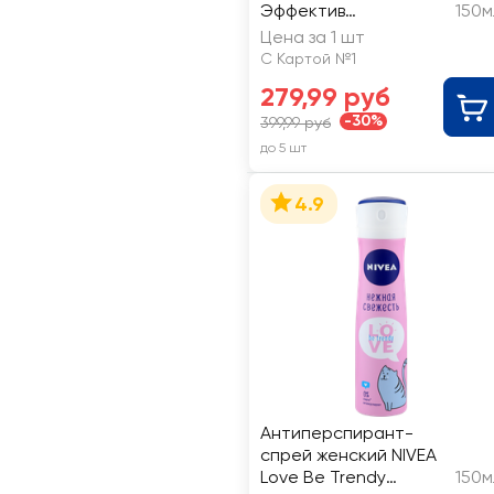
Эффектив
150м
гипоаллергенный
Цена за 1 шт
С Картой №1
279,99 руб
-30%
399,99 руб
до 5 шт
4.9
Антиперспирант-
спрей женский NIVEA
Love Be Trendy
150м