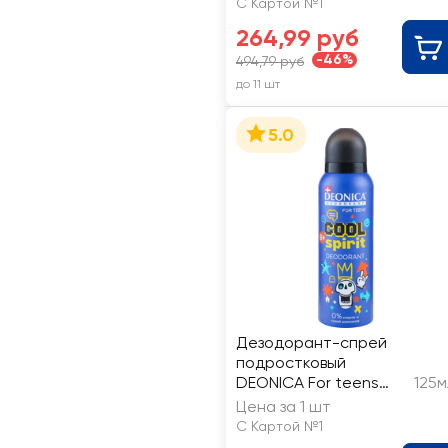
С Картой №1
264,99 руб
-46%
494,79 руб
до 11 шт
5.0
Дезодорант-спрей
подростковый
DEONICA For teens
125м
Cool Spirit
Цена за 1 шт
С Картой №1