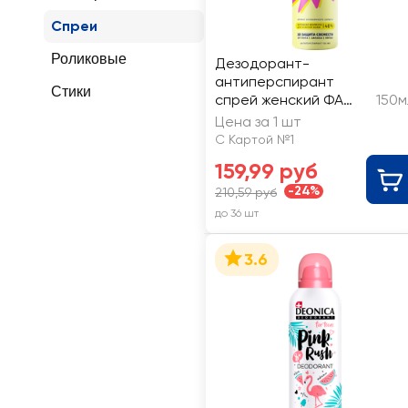
Спреи
Роликовые
Дезодорант-
антиперспирант
Стики
спрей женский ФА
150м
Сияй!
Цена за 1 шт
С Картой №1
159,99 руб
-24%
210,59 руб
до 36 шт
3.6