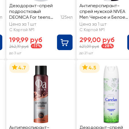
Дезодорант-спрей
Антиперспирант-
подростковый
спрей мужской NIVEA
л
DEONICA For teens
125мл
Men Черное и Белое
Avocado Girl
Невидимый Extra
Цена за 1 шт
Цена за 1 шт
С Картой №1
С Картой №1
199,99 руб
299,00 руб
-17%
-28%
242,19 руб
421,09 руб
до 3 шт
до 21 шт
4.7
4.5
Антиперспирант-
Дезодорант-спрей