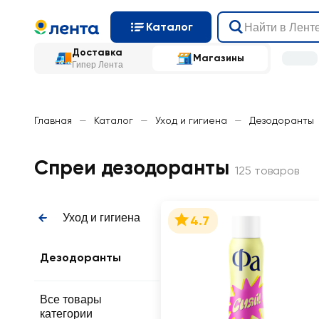
Каталог
Доставка
Магазины
Гипер Лента
Главная
—
Каталог
—
Уход и гигиена
—
Дезодоранты
Спреи дезодоранты
125 товаров
Уход и гигиена
4.7
Дезодоранты
Все товары
категории