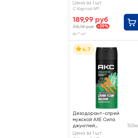
Нежная свежесть
Цена за 1 шт
С Картой №1
189,99 руб
-39%
315,78 руб
до 7 шт
4.7
Дезодорант-спрей
мужской AXE Сила
джунглей
150м
Экзотические травы
Цена за 1 шт
Темный сандал