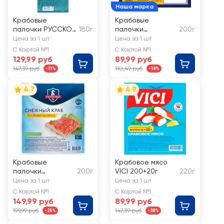
Наша марка
Крабовые
Крабовые
палочки РУССКОЕ
180г
палочки
200г
МОРЕ Краб-ролл
замороженные
Цена за 1 шт
Цена за 1 шт
с сыром и
ЛЕНТА (имитация)
С Картой №1
С Картой №1
зеленью, имитация
129,99 руб
89,99 руб
147,39 руб
110,49 руб
-11%
-18%
4.7
4.9
Крабовые
Крабовое мясо
палочки
200г
VICI 200+20г
220г
МИРАМАР
Цена за 1 шт
Цена за 1 шт
Снежный краб
С Картой №1
С Картой №1
149,99 руб
89,99 руб
199,99 руб
147,39 руб
-25%
-38%