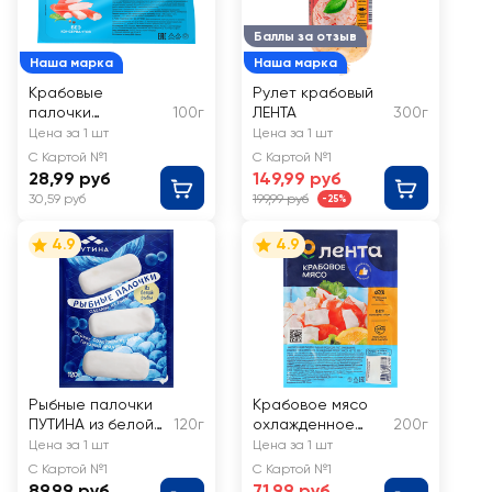
Баллы за отзыв
Наша марка
Наша марка
Крабовые
Рулет крабовый
палочки
100г
ЛЕНТА
300г
охлажденные 365
Цена за 1 шт
Цена за 1 шт
ДНЕЙ (имитация)
С Картой №1
С Картой №1
28,99 руб
149,99 руб
30,59 руб
199,99 руб
-25%
4.9
4.9
Рыбные палочки
Крабовое мясо
ПУТИНА из белой
120г
охлажденное
200г
рыбы
ЛЕНТА (имитация)
Цена за 1 шт
Цена за 1 шт
С Картой №1
С Картой №1
89,99 руб
71,99 руб