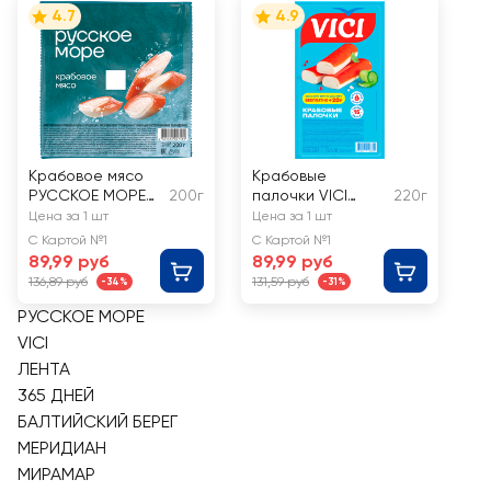
4.7
4.9
Крабовое мясо
Крабовые
РУССКОЕ МОРЕ
200г
палочки VICI
220г
(имитация)
200+20г
Цена за 1 шт
Цена за 1 шт
С Картой №1
С Картой №1
89,99 руб
89,99 руб
136,89 руб
131,59 руб
-34%
-31%
РУССКОЕ МОРЕ
VICI
ЛЕНТА
365 ДНЕЙ
БАЛТИЙСКИЙ БЕРЕГ
МЕРИДИАН
МИРАМАР