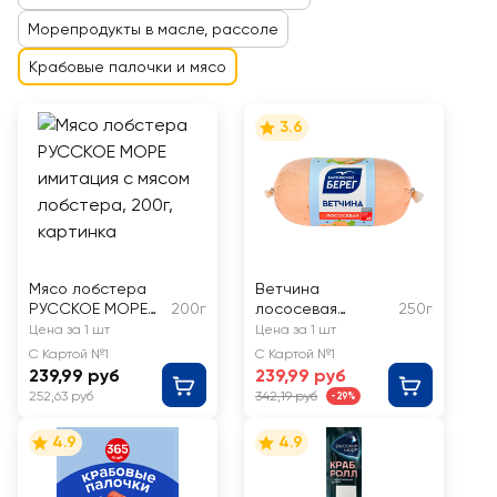
Морепродукты в масле, рассоле
Крабовые палочки и мясо
3.6
Мясо лобстера
Ветчина
РУССКОЕ МОРЕ
200г
лососевая
250г
имитация с мясом
БАЛТИЙСКИЙ
Цена за 1 шт
Цена за 1 шт
лобстера
БЕРЕГ
С Картой №1
С Картой №1
239,99 руб
239,99 руб
252,63 руб
342,19 руб
-29%
4.9
4.9