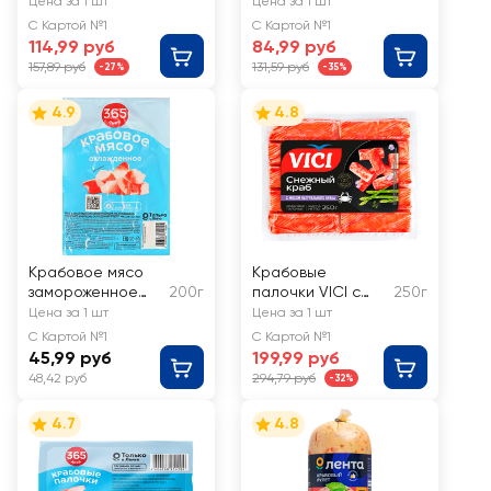
краб
Цена за 1 шт
Цена за 1 шт
С Картой №1
С Картой №1
114,99 руб
84,99 руб
157,89 руб
131,59 руб
-27%
-35%
4.9
4.8
Крабовое мясо
Крабовые
замороженное
200г
палочки VICI с
250г
365 ДНЕЙ
мясом
Цена за 1 шт
Цена за 1 шт
(имитация)
натурального
С Картой №1
С Картой №1
краба
45,99 руб
199,99 руб
48,42 руб
294,79 руб
-32%
4.7
4.8