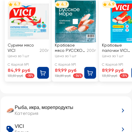
4.7
4.7
4.9
Сурими мясо
Крабовое
Крабовые
VICI
200г
мясо РУССКОЕ
200г
палочки VICI
МОРЕ
200+20г
Цена за 1 шт
Цена за 1 шт
Цена за 1 шт
(имитация)
С Картой №1
С Картой №1
С Картой №1
84,99 руб
89,99 руб
89,99 руб
131,59 руб
136,89 руб
131,59 руб
-35%
-34%
-31%
Рыба, икра, морепродукты
Категория
VICI