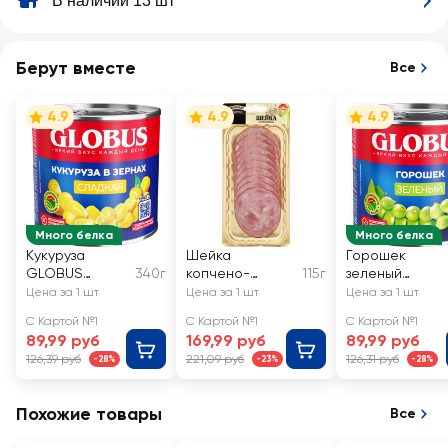
В наличии 13 шт
Берут вместе
Все
4.9
4.9
4.9
Много белка
Много белка
Кукуруза
Шейка
Горошек
GLOBUS
340г
копчено-
115г
зеленый
сладкая, в
вареная КФ
GLOBUS
Цена за 1 шт
Цена за 1 шт
Цена за 1 шт
зернах
ЕГОРЬЕВСКАЯ
С Картой №1
С Картой №1
С Картой №1
По-Егорьевски,
89,99 руб
169,99 руб
89,99 руб
нарезка
126,39 руб
221,09 руб
126,31 руб
-28%
-23%
-28%
Похожие товары
Все