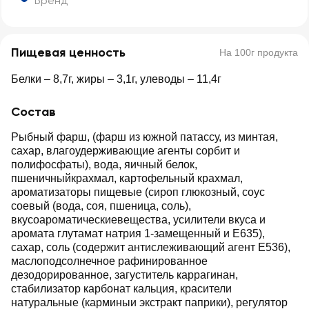
Бренд
Пищевая ценность
На 100г продукта
Белки – 8,7г, жиры – 3,1г, улеводы – 11,4г
Состав
Рыбный фарш, (фарш из южной патассу, из минтая,
сахар, влагоудерживающие агенты сорбит и
полифосфаты), вода, яичный белок,
пшеничныйкрахмал, картофельный крахмал,
ароматизаторы пищевые (сироп глюкозный, соус
соевый (вода, соя, пшеница, соль),
вкусоароматическиевещества, усилители вкуса и
аромата глутамат натрия 1-замещенный и Е635),
сахар, соль (содержит антислеживающий агент Е536),
маслоподсолнечное рафинированное
дезодорированное, загуститель каррагинан,
стабилизатор карбонат кальция, красители
натуральные (карминыи экстракт паприки), регулятор