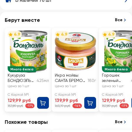
В наличии 76 шт
Берут вместе
Все
4.9
4.9
4.9
Много белка
Много белка
Кукуруза
Икра мойвы
Горошек
БОНДЮЭЛЬ
425мл
САНТА БРЕМОР
180г
зеленый
молодая
Икра №1,
БОНДЮЭЛЬ
Цена за 1 шт
Цена за 1 шт
Цена за 1 шт
деликатесная
молодой
С Картой №1
С Картой №1
С Картой №1
с копченым
129,99 руб
139,99 руб
129,99 руб
лососем
157,89 руб
163,19 руб
157,89 руб
-17%
-14%
-17%
Похожие товары
Все