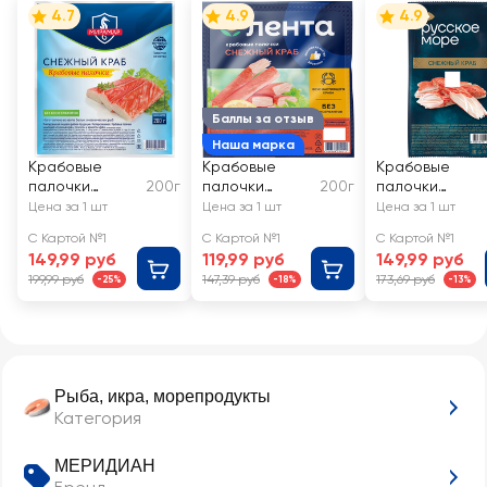
4.7
4.9
4.9
Баллы за отзыв
Наша марка
Крабовые
Крабовые
Крабовые
палочки
200г
палочки
200г
палочки
МИРАМАР
охлажденные
РУССКОЕ
Цена за 1 шт
Цена за 1 шт
Цена за 1 шт
Снежный краб
ЛЕНТА
МОРЕ
С Картой №1
С Картой №1
С Картой №1
Снежный краб
Снежный краб,
149,99 руб
119,99 руб
149,99 руб
(имитация)
имитация
199,99 руб
147,39 руб
173,69 руб
-25%
-18%
-13%
Рыба, икра, морепродукты
Категория
МЕРИДИАН