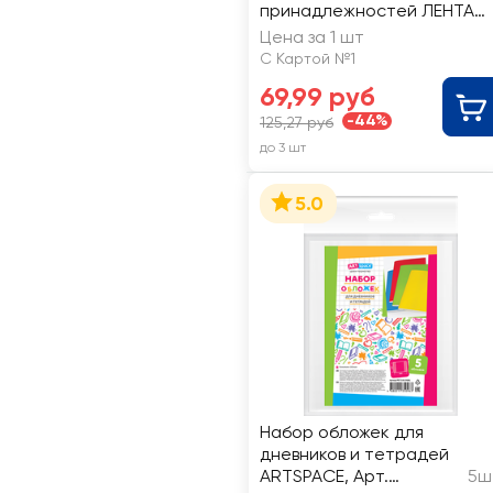
принадлежностей ЛЕНТА
овальная, 10,7х8,1см
Цена за 1 шт
С Картой №1
69,99 руб
-44%
125,27 руб
до 3 шт
5.0
Набор обложек для
дневников и тетрадей
ARTSPACE, Арт.
5ш