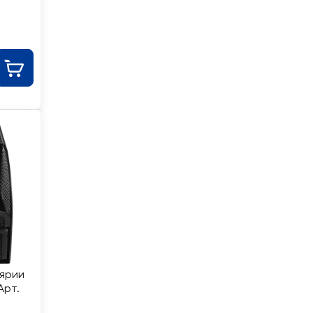
лярии
Арт.