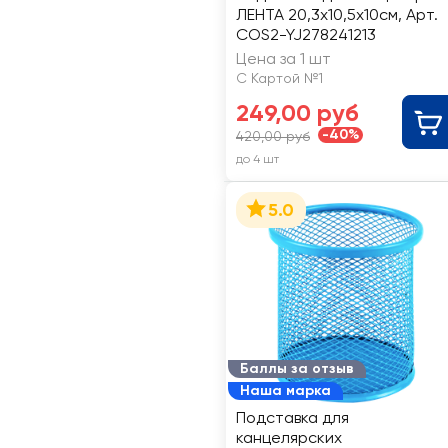
ЛЕНТА 20,3х10,5х10см, Арт.
COS2-YJ278241213
Цена за 1 шт
С Картой №1
249,00 руб
-40%
420,00 руб
до 4 шт
5.0
Баллы за отзыв
Наша марка
Подставка для
канцелярских