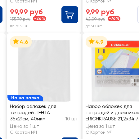
С Картой №1
С Картой №1
99,99 руб
9,99 руб
-26%
-76%
135,79 руб
42,09 руб
до 303 шт
до 513 шт
4.6
4.9
Наша марка
Набор обложек для
Набор обложек для
тетрадей ЛЕНТА
тетрадей и дневников
т
35х21см, 40мкм
10 шт
ERICHKRAUSE 21,2x34,7
полипропилен Арт. 0.
Цена за 1 шт
Цена за 1 шт
44510, 10шт
С Картой №1
С Картой №1