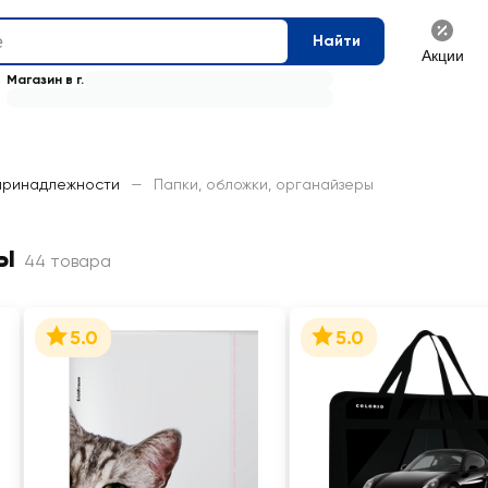
Найти
Акции
Магазин в г.
принадлежности
—
Папки, обложки, органайзеры
ы
44 товара
5.0
5.0