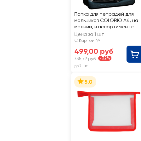
Папка для тетрадей для
мальчиков COLORIO А4, на
молнии, в ассортименте
Цена за 1 шт
С Картой №1
499,00 руб
-32%
735,79 руб
до 7 шт
5.0