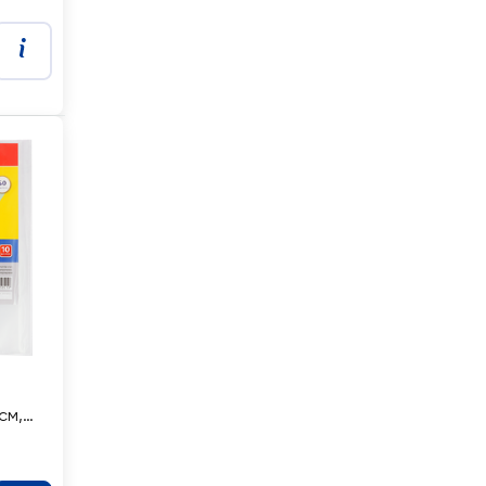
см,
05