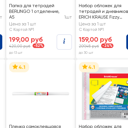
Папка для тетрадей
Набор обложек для
BERLINGO 1 отделение,
тетрадей и дневников
т
А5
1шт
ERICH KRAUSE Fizzy
Clear пластиковые Арт
Цена за 1 шт
Цена за 1 шт
44513
С Картой №1
С Картой №1
199,00 руб
159,00 руб
-52%
-24%
420,00 руб
209,48 руб
до 13 шт
до 30 шт
4.1
4.1
Пленка самоклеящаяся
Набор обложек для