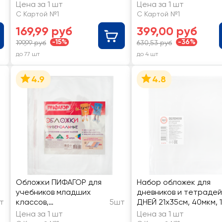
15.14(Н)
Цена за 1 шт
Цена за 1 шт
С Картой №1
С Картой №1
169,99 руб
399,00 руб
-15%
-36%
199,99 руб
630,53 руб
до 77 шт
до 4 шт
4.9
4.8
Обложки ПИФАГОР для
Набор обложек для
учебников младших
дневников и тетрадей
т
классов,
5шт
ДНЕЙ 21х35см, 40мкм, 
универсальные,
Цена за 1 шт
Цена за 1 шт
26,5х45см, 70мкм