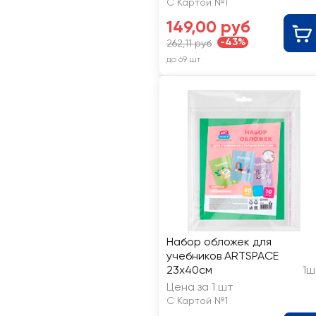
С Картой №1
149,00 руб
-43%
262,11 руб
до 69 шт
Набор обложек для
учебников ARTSPACE
23х40см
1ш
Цена за 1 шт
С Картой №1