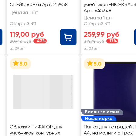
СПЕЙС 80мкм Арт. 219958
учебников ERICHKRAUS
Арт. 645348
Цена за 1 шт
Цена за 1 шт
С Картой №1
С Картой №1
119,00 руб
259,99 руб
-43%
-17%
209,48 руб
314,74 руб
до 29 шт
до 23 шт
5.0
5.0
Баллы за отзыв
Наша марка
Обложки ПИФАГОР для
Папка для тетрадей 
учебников, контурных
А4, на молнии с трех