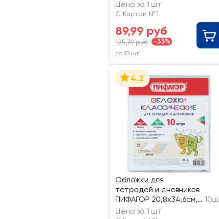
PET210.150(Н)
Цена за 1 шт
С Картой №1
89,99 руб
-33%
135,79 руб
до 93 шт
4.2
Обложки для
тетрадей и дневников
ПИФАГОР 20,8х34,6см,
10ш
100мкм, ПВХ
Цена за 1 шт