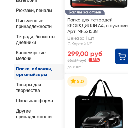
категории
Рюкзаки, пеналы
Баллы за отзыв
Папка для тетрадей
Письменные
КРОК&ДИЛЛИ А4, с ручками
принадлежности
Арт. MF521538
Тетради, блокноты,
Цена за 1 шт
дневники
С Картой №1
299,00 руб
Канцелярские
мелочи
-18%
367,37 руб
до 18 шт
Папки, обложки,
органайзеры
5.0
Товары для
творчества
Школьная форма
Другие
принадлежности