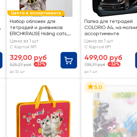
Цвета в ассортименте
Набор обложек для
Папка для тетрадей
,
тетрадей и дневников
COLORIO А4, на молнии
ERICHKRAUSE Hiding cats,
ассортименте
21,2х34,7см, в
Цена за 1 шт
Цена за 1 шт
ассортименте, Арт. 61128
С Картой №1
С Картой №1
329,00 руб
499,00 руб
-37%
-32%
525,27 руб
735,79 руб
до 32 шт
до 7 шт
5.0