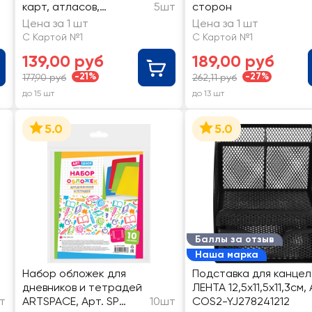
карт, атласов,
5шт
сторон
универсальные,
Цена за 1 шт
Цена за 1 шт
30х50см, 80мкм
С Картой №1
С Картой №1
139,00 руб
189,00 руб
-21%
-27%
177,90 руб
262,11 руб
до 15 шт
до 13 шт
5.0
5.0
Баллы за отзыв
Наша марка
Набор обложек для
Подставка для канце
дневников и тетрадей
ЛЕНТА 12,5х11,5х11,3см, 
т
ARTSPACE, Арт. SP
10шт
COS2-YJ278241212