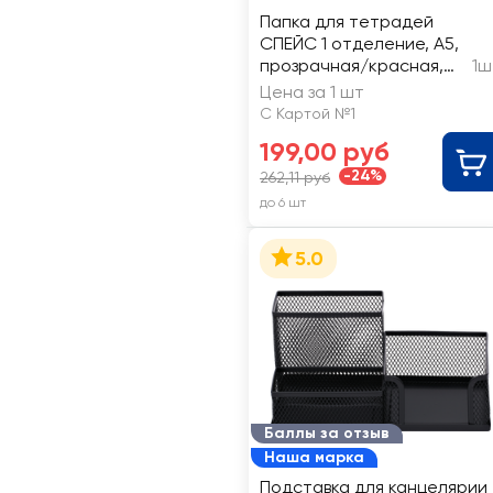
Папка для тетрадей
СПЕЙС 1 отделение, А5,
прозрачная/красная,
1ш
пластик, на молнии
Цена за 1 шт
С Картой №1
199,00 руб
-24%
262,11 руб
до 6 шт
5.0
Баллы за отзыв
Наша марка
Подставка для канцелярии