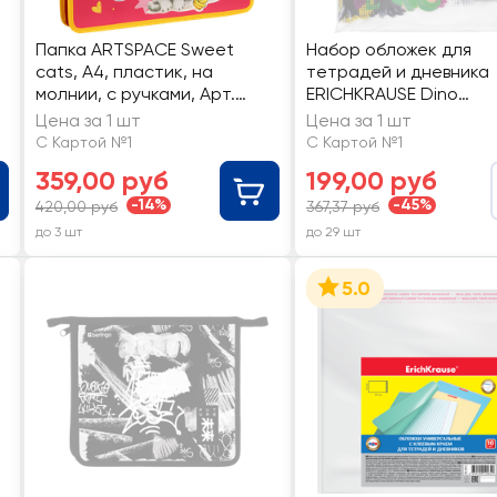
Папка ARTSPACE Sweet
Набор обложек для
cats, А4, пластик, на
тетрадей и дневника
молнии, с ручками, Арт.
ERICHKRAUSE Dino
350246
Hobb, пластиковые,
Цена за 1 шт
Цена за 1 шт
21,2х34,7см, 80мкм
С Картой №1
С Картой №1
359,00 руб
199,00 руб
-14%
-45%
420,00 руб
367,37 руб
до 3 шт
до 29 шт
5.0