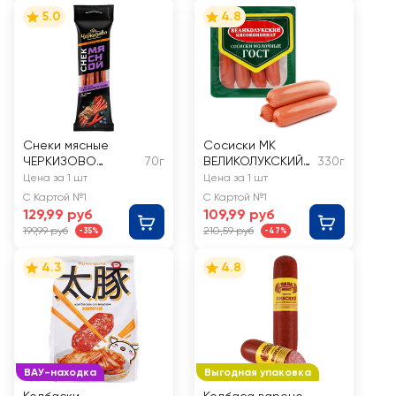
5.0
4.8
Снеки мясные
Сосиски МК
ЧЕРКИЗОВО
70г
ВЕЛИКОЛУКСКИЙ
330г
ПРЕМИУМ
Молочные ГОСТ
Цена за 1 шт
Цена за 1 шт
Черничный чили
С Картой №1
С Картой №1
129,99 руб
109,99 руб
199,99 руб
210,59 руб
-35%
-47%
4.3
4.8
ВАУ-находка
Выгодная упаковка