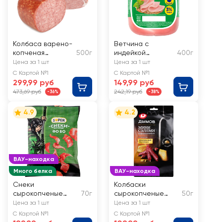
Колбаса варено-
Ветчина с
копченая
500г
индейкой
400г
БЛИЖНИЕ ГОРКИ
ИМПЕРИЯ ВКУСА
Цена за 1 шт
Цена за 1 шт
Сервелат Гурман
С Картой №1
С Картой №1
299,99 руб
149,99 руб
473,69 руб
242,19 руб
-36%
-38%
4.9
4.2
ВАУ-находка
Много белка
ВАУ-находка
Снеки
Колбаски
сырокопченые
70г
сырокопченые
50г
SUPER Фо Бо, из
ДЫМОВ Мини-
Цена за 1 шт
Цена за 1 шт
курицы
салями со вкусом
С Картой №1
С Картой №1
Изысканный