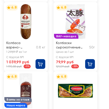
4.8
4.8
ВАУ-находка
Колбаса
Колбаски
варено-
0.8 кг
сырокопченые
50г
копченая
ДЫМОВ со вкусом
1 299,99 ₽ за 1 кг
Цена за 1 шт
БЕЛАРУСКIЯ
Тай Чили
С Картой №1
С Картой №1
РЭЦЭПТЫ
1 039,99 руб
79,99 руб
Сервелат
1 170,55 руб
121,09 руб
-11%
-33%
Мясной дуэт,
весовая
4.8
4.8
Баллы за отзыв
Наша марка