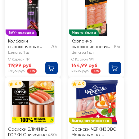
ВАУ-находка
Много белка
Колбаски
Карпаччо
сырокопченые
70г
сырокопченое из
85г
ДЫМОВ со вкусом
индейки
Цена за 1 шт
Цена за 1 шт
Трюфель
ЧЕРКИЗОВО
С Картой №1
С Картой №1
ПРЕМИУМ нарезка
119,99 руб
144,99 руб
178,99 руб
215,79 руб
-32%
-32%
4.9
4.9
Выгодная упаковка
Сосиски БЛИЖНИЕ
Сосиски ЧЕРКИЗОВО
ГОРКИ Сливочные
450г
Молочные по-