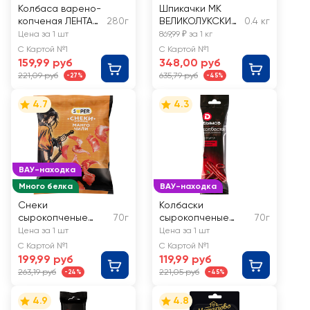
Колбаса варено-
Шпикачки МК
копченая ЛЕНТА
280г
ВЕЛИКОЛУКСКИЙ
0.4 кг
Сервелат c
Телячьи,
Цена за 1 шт
869,99 ₽ за 1 кг
коньяком
категория А,
С Картой №1
С Картой №1
весовые
159,99 руб
348,00 руб
221,09 руб
635,79 руб
-27%
-45%
4.7
4.3
ВАУ-находка
Много белка
ВАУ-находка
Снеки
Колбаски
сырокопченые
70г
сырокопченые
70г
SUPER Манго, чили,
ДЫМОВ со вкусом
Цена за 1 шт
Цена за 1 шт
из курицы
Пармская салями
С Картой №1
С Картой №1
199,99 руб
119,99 руб
263,19 руб
221,05 руб
-24%
-45%
4.9
4.8