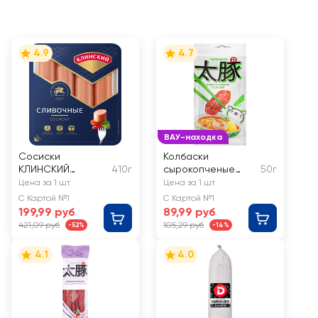
4.9
4.7
ВАУ-находка
Сосиски
Колбаски
КЛИНСКИЙ
410г
сырокопченые
50г
Сливочные
ДЫМОВ со вкусом
Цена за 1 шт
Цена за 1 шт
Том Ям
С Картой №1
С Картой №1
199,99 руб
89,99 руб
421,09 руб
105,29 руб
-52%
-14%
4.1
4.0