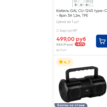
Кабель GAL CU-1245 type-
- 8pin 3A 1,2м, TPE
Цена за 1 шт
С Картой №1
499,00 руб
-43%
883,19 руб
до 5 шт
4.7
Баллы за отзыв