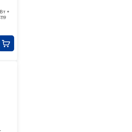
Вт +
119
-