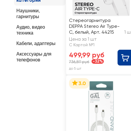
категории
Наушники,
гарнитуры
Стереогарнитура
DEPPA Stereo Air Type-
Аудио, видео
C, белый, Арт. 44215
1 
техника
Цена за 1 шт
Кабели, адаптеры
С Картой №1
499,99 руб
Аксессуары для
телефонов
-32%
736,89 руб
до 5 шт
3.0