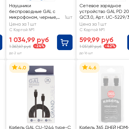
Наушники
Сетевое зарядное
беспроводные GAL с
устройство GAL PD 20
микрофоном, черные,
1шт
QC3.0, Арт. UC-5229/3
Арт. TW-3030/3040
Цена за 1 шт
Цена за 1 шт
С Картой №1
С Картой №1
1 034,99 руб
599,99 руб
-24%
-42%
1 367,49 руб
1 051,69 руб
до 2 шт
до 16 шт
4.0
4.6
Кабель GAL CU-1244 type-C
Кабель 365 ДНЕЙ HDMI