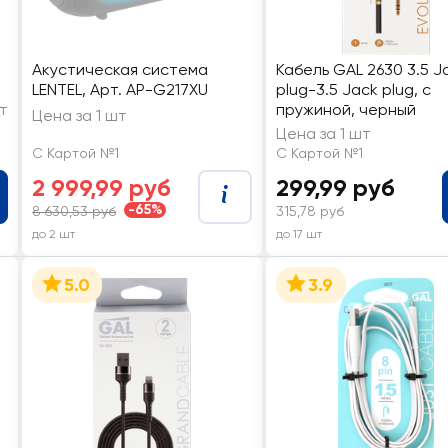
Акустическая система
Кабель GAL 2630 3.5 J
LENTEL, Арт. AP-G217XU
plug-3.5 Jack plug, с
шт
пружиной, черный
Цена за 1 шт
Цена за 1 шт
С Картой №1
С Картой №1
2 999,99 руб
299,99 руб
-65%
8 630,53 руб
315,78 руб
до 2 шт
до 17 шт
5.0
3.9