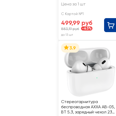
Цена за 1 шт
С Картой №1
499,99 руб
-43%
883,19 руб
до 13 шт
3.9
Стереогарнитура
беспроводная AXXA AB-05,
BT 5.3, зарядный чехол 230