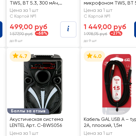
TWS, BT 5.3, 300 мАч,
микрофоном TWS, BT 5
белый, Арт. 4049
LED, 300 мАч, черный, 
Цена за 1 шт
Цена за 1 шт
44193
С Картой №1
С Картой №1
499,00 руб
1 449,00 руб
-68%
-27%
1 577,90 руб
1 998,95 руб
до 8 шт
до 9 шт
4.7
4.0
Баллы за отзыв
Акустическая система
Кабель GAL USB A – ty
LENTEL Арт. C-BWS056
2А, плоский, 1,5м
Цена за 1 шт
Цена за 1 шт