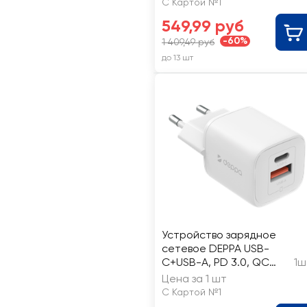
С Картой №1
549,99 руб
-60%
1 409,49 руб
до 13 шт
Устройство зарядное
сетевое DEPPA USB-
C+USB-A, PD 3.0, QC
1ш
4.0+, 20W, GaN, белое,
Цена за 1 шт
Арт. 11490
С Картой №1