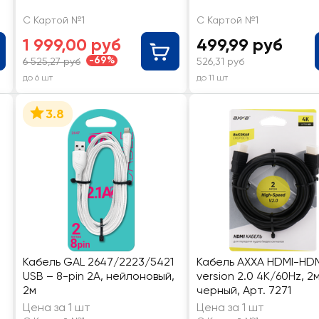
С Картой №1
С Картой №1
1 999,00 руб
499,99 руб
-69%
6 525,27 руб
526,31 руб
до 6 шт
до 11 шт
3.8
Кабель GAL 2647/2223/5421
Кабель AXXA HDMI-HD
USB – 8-pin 2А, нейлоновый,
version 2.0 4K/60Hz, 2м
2м
черный, Арт. 7271
Цена за 1 шт
Цена за 1 шт