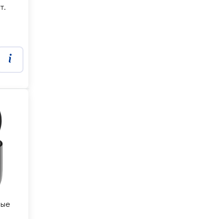
т.
ные