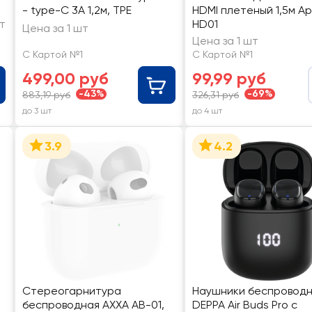
- type-C 3A 1,2м, TPE
HDMI плетеный 1,5м Ар
шт
HD01
Цена за 1 шт
Цена за 1 шт
С Картой №1
С Картой №1
499,00 руб
99,99 руб
-43%
-69%
883,19 руб
326,31 руб
до 3 шт
до 4 шт
3.9
4.2
Стереогарнитура
Наушники беспровод
беспроводная AXXA AB-01,
DEPPA Air Buds Pro с