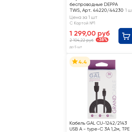
беспроводные DEPPA
TWS, Арт. 44220/44230
1 
Цена за 1 шт
С Картой №1
1 299,00 руб
-38%
2 104,22 руб
до 5 шт
4.4
Кабель GAL CU-1242/2143
USB A - type-C 3A 1,2м, TPE