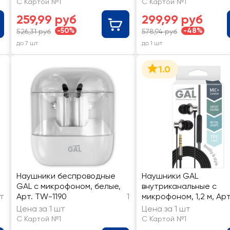
С Картой №1
С Картой №1
259,99 руб
299,99 руб
-50%
-48%
526,31 руб
578,94 руб
до 7 шт
до 1 шт
1.0
Наушники беспроводные
Наушники GAL
GAL с микрофоном, белые,
внутриканальные с
т
Арт. TW-1190
1
микрофоном, 1,2 м, Арт
HMP-770
Цена за 1 шт
Цена за 1 шт
С Картой №1
С Картой №1