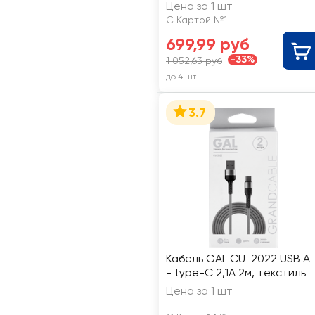
мАч, белый, Арт. 4057
Цена за 1 шт
С Картой №1
699,99 руб
-33%
1 052,63 руб
до 4 шт
3.7
Кабель GAL CU-2022 USB A
- type-C 2,1A 2м, текстиль
Цена за 1 шт